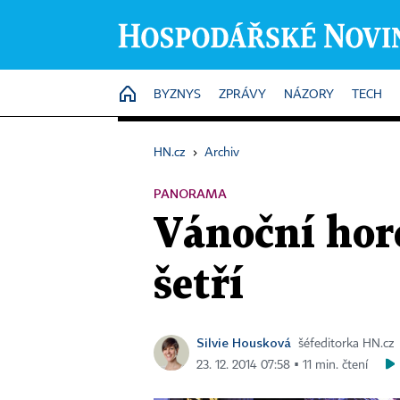
HOME
BYZNYS
ZPRÁVY
NÁZORY
TECH
HN.cz
›
Archiv
PANORAMA
Vánoční hore
šetří
Silvie Housková
šéfeditorka HN.cz
23. 12. 2014 07:58 ▪ 11 min. čtení