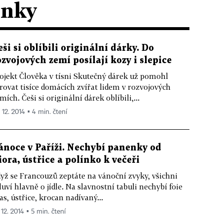
ánky
eši si oblíbili originální dárky. Do
ozvojových zemí posílají kozy i slepice
ojekt Člověka v tísni Skutečný dárek už pomohl
rovat tisíce domácích zvířat lidem v rozvojových
mích. Češi si originální dárek oblíbili,...
 12. 2014 ▪ 4 min. čtení
ánoce v Paříži. Nechybí panenky od
iora, ústřice a polínko k večeři
yž se Francouzů zeptáte na vánoční zvyky, všichni
uví hlavně o jídle. Na slavnostní tabuli nechybí foie
as, ústřice, krocan nadívaný...
 12. 2014 ▪ 5 min. čtení