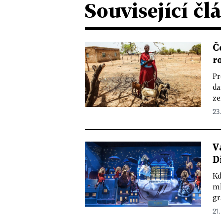
Související čl
Č
r
Pr
da
ze
23.
V
D
Kd
ml
gr
21.