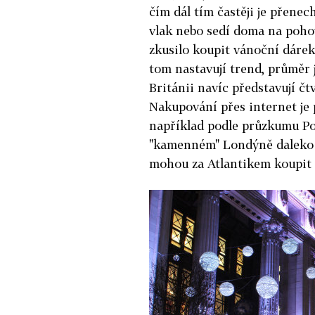
čím dál tím častěji je přenec
vlak nebo sedí doma na pohov
zkusilo koupit vánoční dárek
tom nastavují trend, průměr 
Británii navíc představují č
Nakupování přes internet je 
například podle průzkumu Po
"kamenném" Londýně daleko d
mohou za Atlantikem koupit 