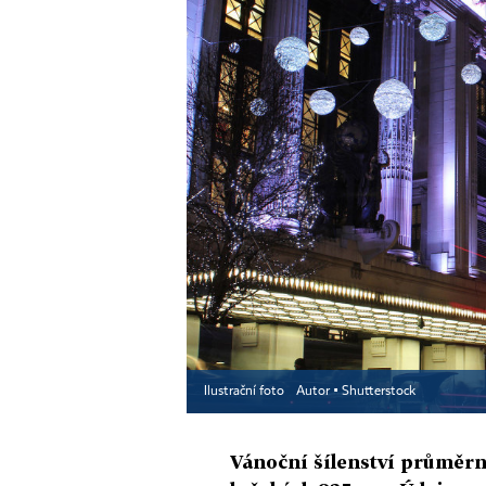
Ilustrační foto
Autor ▪
Shutterstock
Vánoční šílenství průměr