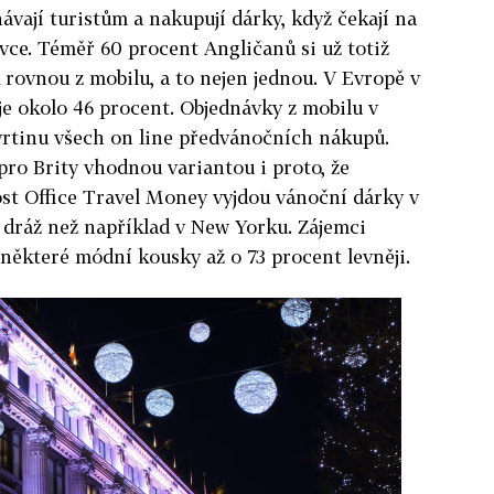
hávají turistům a nakupují dárky, když čekají na
ce. Téměř 60 procent Angličanů si už totiž
 rovnou z mobilu, a to nejen jednou. V Evropě v
je okolo 46 procent. Objednávky z mobilu v
tvrtinu všech on line předvánočních nákupů.
pro Brity vhodnou variantou i proto, že
st Office Travel Money vyjdou vánoční dárky v
ráž než například v New Yorku. Zájemci
některé módní kousky až o 73 procent levněji.