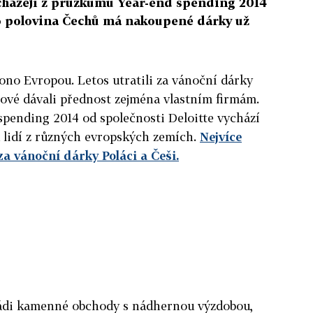
ycházejí z průzkumu Year-end spending 2014
ro polovina Čechů má nakoupené dárky už
isono Evropou. Letos utratili za vánoční dárky
alové dávali přednost zejména vlastním firmám.
pending 2014 od společnosti Deloitte vychází
ů lidí z různých evropských zemích.
Nejvíce
za vánoční dárky Poláci a Češi.
 rádi kamenné obchody s nádhernou výzdobou,