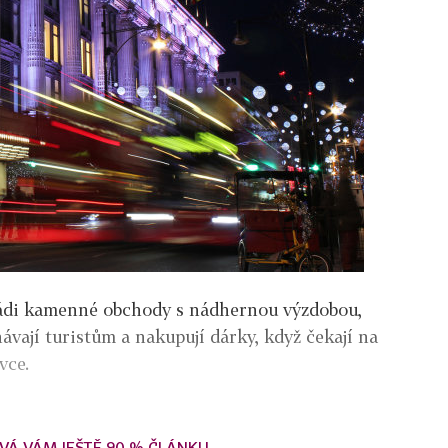
 rádi kamenné obchody s nádhernou výzdobou,
hávají turistům a nakupují dárky, když čekají na
vce.
VÁ VÁM JEŠTĚ 90 % ČLÁNKU