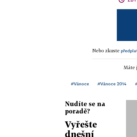
Nebo zkuste
předpla
Máte j
#Vánoce
#Vánoce 2014
Nudíte se na
poradě?
Vyřešte
dnešní