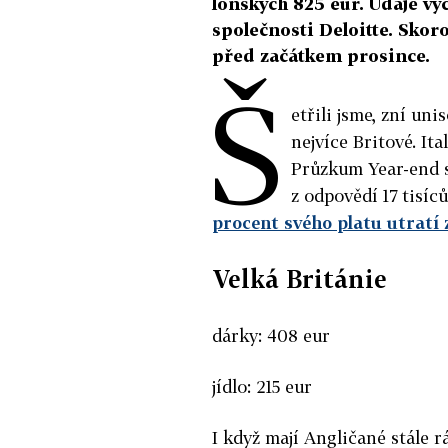
loňských 825 eur. Údaje v
společnosti Deloitte. Sko
před začátkem prosince.
Š
etřili jsme, zní un
nejvíce Britové. It
Průzkum Year-end s
z odpovědí 17 tisíc
procent svého platu utratí 
Velká Británie
dárky: 408 eur
jídlo: 215 eur
I když mají Angličané stále