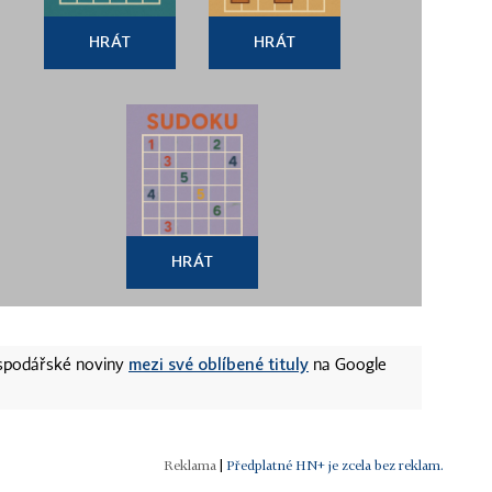
HRÁT
HRÁT
HRÁT
mezi své oblíbené tituly
ospodářské noviny
na Google
|
Předplatné HN+ je zcela bez reklam.