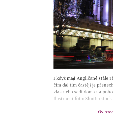
I když mají Angličané stále
čím dál tím častěji je přenec
vlak nebo sedí doma na poho
Ilustrační foto: Shutterstock
ZBÝ