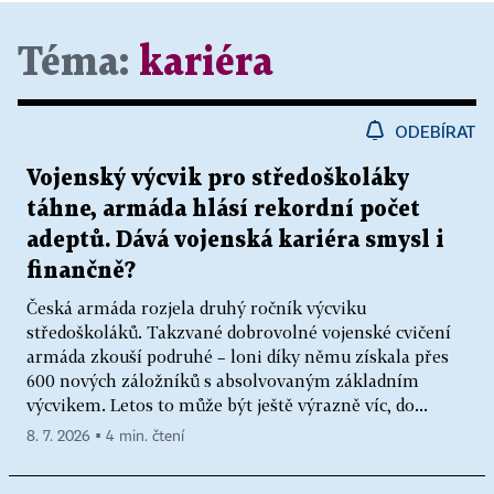
Téma:
kariéra
ODEBÍRAT
Vojenský výcvik pro středoškoláky
táhne, armáda hlásí rekordní počet
adeptů. Dává vojenská kariéra smysl i
finančně?
Česká armáda rozjela druhý ročník výcviku
středoškoláků. Takzvané dobrovolné vojenské cvičení
armáda zkouší podruhé – loni díky němu získala přes
600 nových záložníků s absolvovaným základním
výcvikem. Letos to může být ještě výrazně víc, do...
8. 7. 2026 ▪ 4 min. čtení