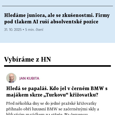
Hledáme juniora, ale se zkušenostmi. Firmy
pod tlakem AI ruší absolventské pozice
31. 10. 2025 ▪ 5 min. čtení
Vybíráme z HN
JAN KUBITA
Hledá se papaláš. Kdo jel v černém BMW s
majákem skrze „Turkovu“ křižovatku?
Před několika dny se do jedné pražské křižovatky
přihnalo obří luxusní BMW se začerněnými skly a
blikajícím majáčkem na střeše. Na červenou...