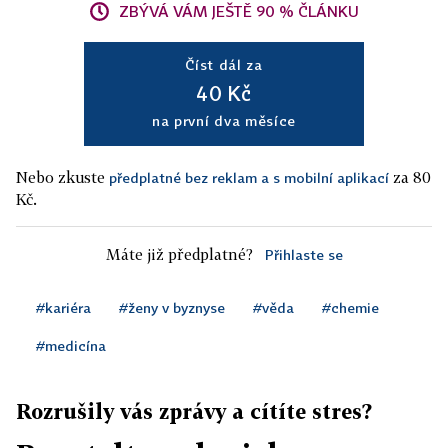
ZBÝVÁ VÁM JEŠTĚ 90 % ČLÁNKU
Číst dál za
40 Kč
na první dva měsíce
Nebo zkuste
za 80
předplatné bez reklam a s mobilní aplikací
Kč.
Máte již předplatné?
Přihlaste se
#kariéra
#ženy v byznyse
#věda
#chemie
#medicína
Rozrušily vás zprávy a cítíte stres?