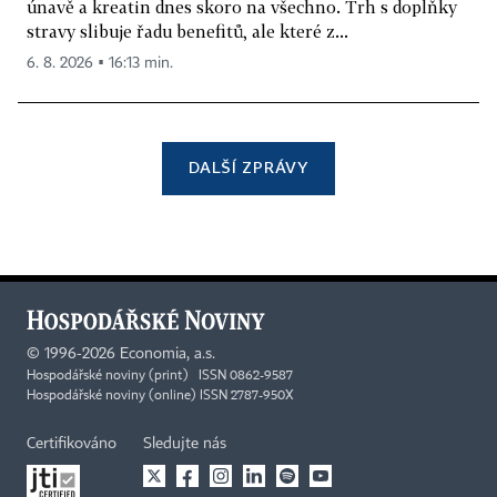
únavě a kreatin dnes skoro na všechno. Trh s doplňky
stravy slibuje řadu benefitů, ale které z...
6. 8. 2026 ▪ 16:13 min.
DALŠÍ ZPRÁVY
©
1996-2026
Economia, a.s.
Hospodářské noviny (print) ISSN 0862-9587
Hospodářské noviny (online) ISSN 2787-950X
Certifikováno
Sledujte nás