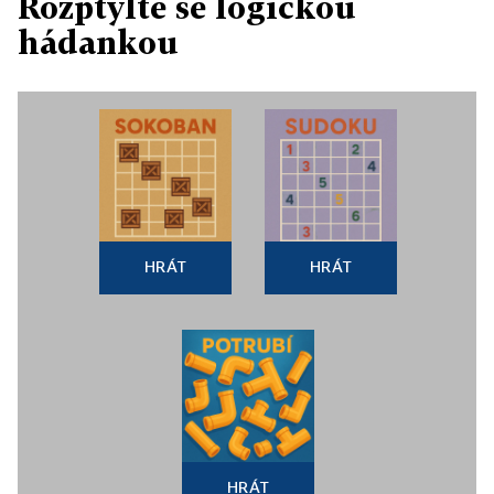
Rozptylte se logickou
hádankou
HRÁT
HRÁT
HRÁT