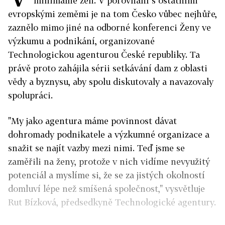
minimálně žen. V porovnání s ostatními
evropskými zeměmi je na tom Česko vůbec nejhůře,
zaznělo mimo jiné na odborné konferenci Ženy ve
výzkumu a podnikání, organizované
Technologickou agenturou České republiky. Ta
právě proto zahájila sérii setkávání dam z oblasti
vědy a byznysu, aby spolu diskutovaly a navazovaly
spolupráci.
"My jako agentura máme povinnost dávat
dohromady podnikatele a výzkumné organizace a
snažit se najít vazby mezi nimi. Teď jsme se
zaměřili na ženy, protože v nich vidíme nevyužitý
potenciál a myslíme si, že se za jistých okolností
domluví lépe než smíšená společnost," vysvětluje
Rut Bízková, předsedkyně Technologické agentury.