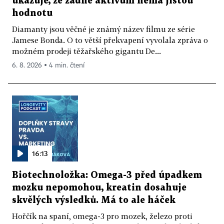
ukazuje, že žádné aktivum nemá jistou
hodnotu
Diamanty jsou věčné je známý název filmu ze série
Jamese Bonda. O to větší překvapení vyvolala zpráva o
možném prodeji těžařského gigantu De...
6. 8. 2026 ▪ 4 min. čtení
16:13
Biotechnoložka: Omega-3 před úpadkem
mozku nepomohou, kreatin dosahuje
skvělých výsledků. Má to ale háček
Hořčík na spaní, omega-3 pro mozek, železo proti