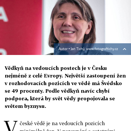
Autor ▪
Jan Tichý, www.fotograftichy.cz
Vědkyň na vedoucích postech je v Česku
nejméně z celé Evropy. Největší zastoupení žen
v rozhodovacích pozicích ve vědě má Švédsko
se 49 procenty. Podle vědkyň navíc chybí
podpora, která by svět vědy propojovala se
světem byznysu.
V
české vědě je na vedoucích pozicích