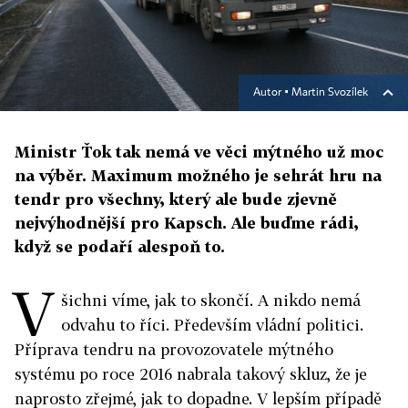
Autor ▪
Martin Svozílek
Ministr Ťok tak nemá ve věci mýtného už moc
na výběr. Maximum možného je sehrát hru na
tendr pro všechny, který ale bude zjevně
nejvýhodnější pro Kapsch. Ale buďme rádi,
když se podaří alespoň to.
V
šichni víme, jak to skončí. A nikdo nemá
odvahu to říci. Především vládní politici.
Příprava tendru na provozovatele mýtného
systému po roce 2016 nabrala takový skluz, že je
naprosto zřejmé, jak to dopadne. V lepším případě