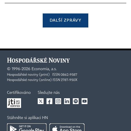
DALŠÍ ZPRÁVY
©
1996-2026
Economia, a.s.
Hospodářské noviny (print) ISSN 0862-9587
Hospodářské noviny (online) ISSN 2787-950X
Certifikováno
Sledujte nás
Stáhněte si aplikaci HN