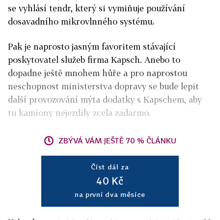
se vyhlásí tendr, který si vymiňuje používání
dosavadního mikrovlnného systému.
Pak je naprosto jasným favoritem stávající
poskytovatel služeb firma Kapsch. Anebo to
dopadne ještě mnohem hůře a pro naprostou
neschopnost ministerstva dopravy se bude lepit
další provozování mýta dodatky s Kapschem, aby
tu kamiony nejezdily zcela zadarmo.
ZBÝVÁ VÁM JEŠTĚ 70 % ČLÁNKU
Číst dál za
40 Kč
na první dva měsíce