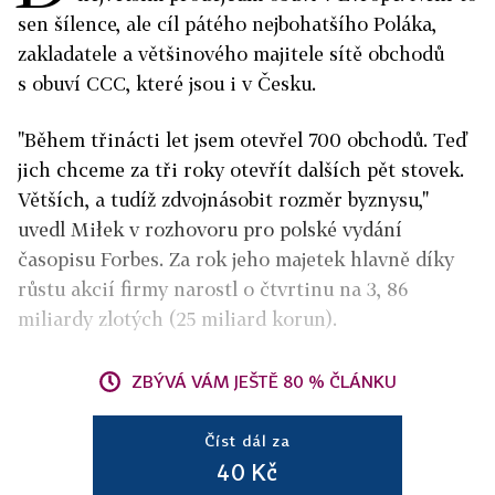
sen šílence, ale cíl pátého nejbohatšího Poláka,
zakladatele a většinového majitele sítě obchodů
s obuví CCC, které jsou i v Česku.
"Během třinácti let jsem otevřel 700 obchodů. Teď
jich chceme za tři roky otevřít dalších pět stovek.
Větších, a tudíž zdvojnásobit rozměr byznysu,"
uvedl Miłek v rozhovoru pro polské vydání
časopisu Forbes. Za rok jeho majetek hlavně díky
růstu akcií firmy narostl o čtvrtinu na 3, 86
miliardy zlotých (25 miliard korun).
ZBÝVÁ VÁM JEŠTĚ 80 % ČLÁNKU
Číst dál za
40 Kč