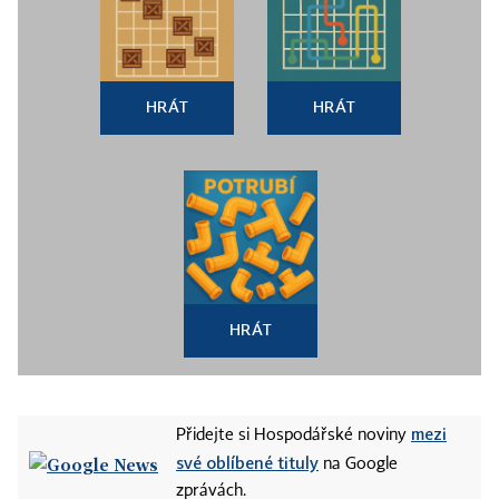
HRÁT
HRÁT
HRÁT
mezi
Přidejte si Hospodářské noviny
své oblíbené tituly
na Google
zprávách.