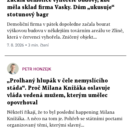
Začala demolice vyhořelé budovy, kde
měla sklad firma Vasky. Dům „ukusuje“
stotunový bagr
Demoliční firma v pátek dopoledne začala bourat
výškovou budovu v někdejším továrním areálu ve Zlíně,
která v červenci vyhořela. Zničený objekt...
7. 8. 2026 ▪ 3 min. čtení
PETR HONZEJK
„Prolhaný hlupák v čele nemyslícího
stáda“. Proč Milana Knížáka oslavuje
vláda vedená mužem, kterým umělec
opovrhoval
Někteří říkají, že to byl poslední happening Milana
Knížáka. A něco na tom je. Pohřeb se státními poctami
organizovaný těmi, kterými slavný...