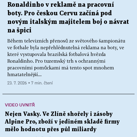
Ronaldinho v reklamě na pracovní
boty. Pro českou Cervu začíná pod
novým italským majitelem boj o návrat
na špici
Během televizních přenosů ze světového šampionátu
ve fotbale byla nepřehlédnutelná reklama na boty, ve
které vystupovala brazilská fotbalová hvězda
Ronaldinho. Pro tuzemský trh s ochrannými
pracovními pomůckami má tento spot mnohem
hmatatelnější...
23. 7. 2026 ▪ 7 min. čtení
VIDEO UVNITŘ
Nejen Vasky. Ve Zlíně shořely i zásoby
Alpine Pro, zboží v jediném skladě firmy
mělo hodnotu přes půl miliardy