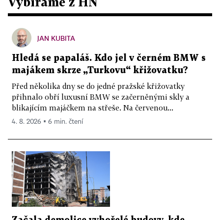
Vybíráme z HN
JAN KUBITA
Hledá se papaláš. Kdo jel v černém BMW s
majákem skrze „Turkovu“ křižovatku?
Před několika dny se do jedné pražské křižovatky
přihnalo obří luxusní BMW se začerněnými skly a
blikajícím majáčkem na střeše. Na červenou...
4. 8. 2026 ▪ 6 min. čtení