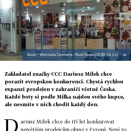
Autor ▪
Wikimedia Commons - Pavel Ševela (CC BY-SA 3.0)
Zakladatel značky CCC Dariusz Milek chce
porazit evropskou konkurenci. Chystá rychlou
expanzi prodejen v zahraničí včetně Česka.
Každé boty si podle Milka najdou svého kupce,
ale nesmíte v nich chodit každý den.
D
ariusz Miłek chce do tří let konkurovat
největším prodejcům obuvi v Evropě. Není to