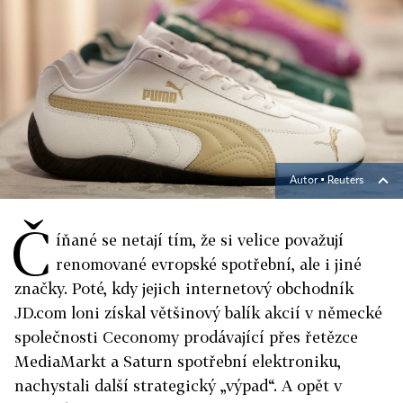
Autor ▪
Reuters
Č
íňané se netají tím, že si velice považují
renomované evropské spotřební, ale i jiné
značky. Poté, kdy jejich internetový obchodník
JD.com loni získal většinový balík akcií v německé
společnosti Ceconomy prodávající přes řetězce
MediaMarkt a Saturn spotřební elektroniku,
nachystali další strategický „výpad“. A opět v