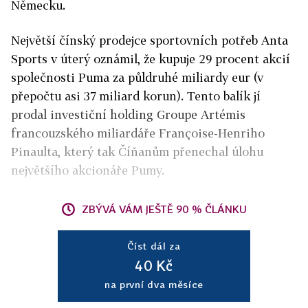
Německu.
Největší čínský prodejce sportovních potřeb Anta
Sports v úterý oznámil, že kupuje 29 procent akcií
společnosti Puma za půldruhé miliardy eur (v
přepočtu asi 37 miliard korun). Tento balík jí
prodal investiční holding Groupe Artémis
francouzského miliardáře Françoise-Henriho
Pinaulta, který tak Číňanům přenechal úlohu
největšího akcionáře Pumy.
ZBÝVÁ VÁM JEŠTĚ 90 % ČLÁNKU
Číst dál za
40 Kč
na první dva měsíce