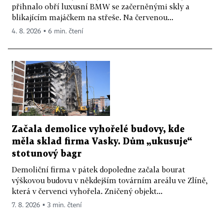
přihnalo obří luxusní BMW se začerněnými skly a
blikajícím majáčkem na střeše. Na červenou...
4. 8. 2026 ▪ 6 min. čtení
Začala demolice vyhořelé budovy, kde
měla sklad firma Vasky. Dům „ukusuje“
stotunový bagr
Demoliční firma v pátek dopoledne začala bourat
výškovou budovu v někdejším továrním areálu ve Zlíně,
která v červenci vyhořela. Zničený objekt...
7. 8. 2026 ▪ 3 min. čtení