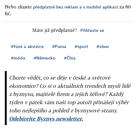
Nebo zkuste
za 80
předplatné bez reklam a s mobilní aplikací
Kč.
Máte již předplatné?
Přihlaste se
#fúze a akvizice
#Puma
#sport
#obuv
#móda
#Německo
#Čína
Chcete vědět, co se děje v české a světové
ekonomice? Co si o aktuálních trendech myslí lidé
z byznysu, majitelé firem a jejich šéfové? Každý
týden v pátek vám naši top autoři přinášejí výběr
toho nejlepšího a pohled z byznysové strany.
Odebírejte Byznys newsletter.