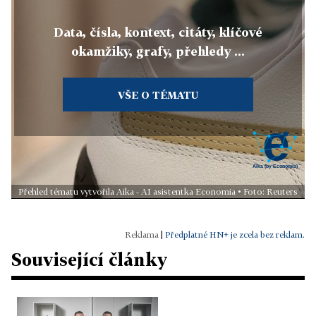
Data, čísla, kontext, citáty, klíčové
okamžiky, grafy, přehledy ...
VŠE O TÉMATU
Přehled tématu vytvořila Aika - AI asistentka Economia • Foto: Reuters
|
Předplatné HN+ je zcela bez reklam.
Související články