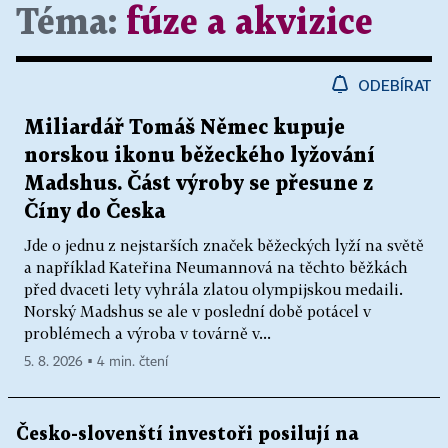
Téma:
fúze a akvizice
ODEBÍRAT
Miliardář Tomáš Němec kupuje
norskou ikonu běžeckého lyžování
Madshus. Část výroby se přesune z
Číny do Česka
Jde o jednu z nejstarších značek běžeckých lyží na světě
a například Kateřina Neumannová na těchto běžkách
před dvaceti lety vyhrála zlatou olympijskou medaili.
Norský Madshus se ale v poslední době potácel v
problémech a výroba v továrně v...
5. 8. 2026 ▪ 4 min. čtení
Česko-slovenští investoři posilují na