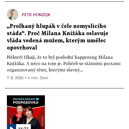
PETR HONZEJK
„Prolhaný hlupák v čele nemyslícího
stáda“. Proč Milana Knížáka oslavuje
vláda vedená mužem, kterým umělec
opovrhoval
Někteří říkají, že to byl poslední happening Milana
Knížáka. A něco na tom je. Pohřeb se státními poctami
organizovaný těmi, kterými slavný...
7. 8. 2026 ▪ 4 min. čtení
55:23