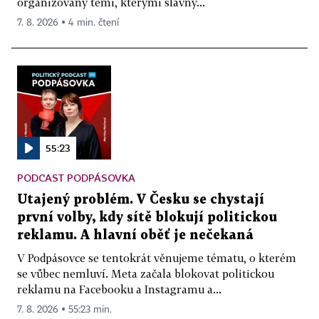
organizovaný těmi, kterými slavný...
7. 8. 2026 ▪ 4 min. čtení
55:23
PODCAST PODPÁSOVKA
Utajený problém. V Česku se chystají
první volby, kdy sítě blokují politickou
reklamu. A hlavní oběť je nečekaná
V Podpásovce se tentokrát věnujeme tématu, o kterém
se vůbec nemluví. Meta začala blokovat politickou
reklamu na Facebooku a Instagramu a...
7. 8. 2026 ▪ 55:23 min.