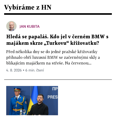
Vybíráme z HN
JAN KUBITA
Hledá se papaláš. Kdo jel v černém BMW s
majákem skrze „Turkovu“ křižovatku?
Před několika dny se do jedné pražské křižovatky
přihnalo obří luxusní BMW se začerněnými skly a
blikajícím majáčkem na střeše. Na červenou...
4. 8. 2026 ▪ 6 min. čtení