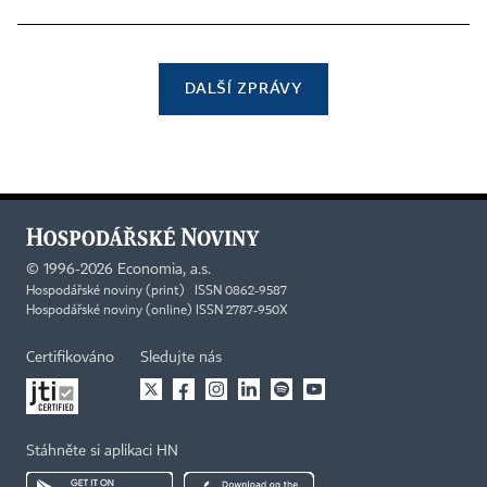
DALŠÍ ZPRÁVY
©
1996-2026
Economia, a.s.
Hospodářské noviny (print) ISSN 0862-9587
Hospodářské noviny (online) ISSN 2787-950X
Certifikováno
Sledujte nás
Stáhněte si aplikaci HN