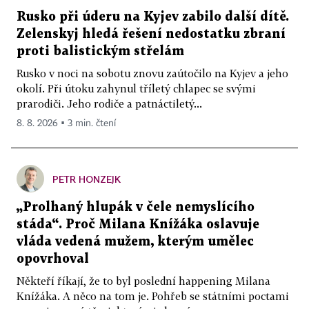
Rusko při úderu na Kyjev zabilo další dítě.
Zelenskyj hledá řešení nedostatku zbraní
proti balistickým střelám
Rusko v noci na sobotu znovu zaútočilo na Kyjev a jeho
okolí. Při útoku zahynul tříletý chlapec se svými
prarodiči. Jeho rodiče a patnáctiletý...
8. 8. 2026 ▪ 3 min. čtení
PETR HONZEJK
„Prolhaný hlupák v čele nemyslícího
stáda“. Proč Milana Knížáka oslavuje
vláda vedená mužem, kterým umělec
opovrhoval
Někteří říkají, že to byl poslední happening Milana
Knížáka. A něco na tom je. Pohřeb se státními poctami