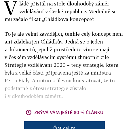
V
ládě přistál na stole dlouhodobý záměr
vzdělávání v České republice. Mediálně se
mu začalo říkat „Chládkova koncepce“.
To je ale velmi zavádějící, tenhle celý koncept není
ani zdaleka jen Chládkův. Jedná se o jeden
z dokumentů, jejichž prostřednictvím se mají
v českém vzdělávacím systému zhmotnit cíle
Strategie vzdělávání 2020 – tedy strategie, která
byla z velké části připravena ještě za ministra
Petra Fialy. A nutno s úlevou konstatovat, že to
podstatné z étosu strategie zůstalo
i v dlouhodobém záměru.
ZBÝVÁ VÁM JEŠTĚ 80 % ČLÁNKU
Číst dál za