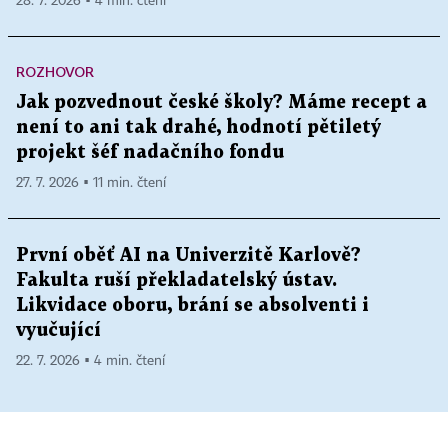
28. 7. 2026 ▪ 4 min. čtení
ROZHOVOR
Jak pozvednout české školy? Máme recept a
není to ani tak drahé, hodnotí pětiletý
projekt šéf nadačního fondu
27. 7. 2026 ▪ 11 min. čtení
První oběť AI na Univerzitě Karlově?
Fakulta ruší překladatelský ústav.
Likvidace oboru, brání se absolventi i
vyučující
22. 7. 2026 ▪ 4 min. čtení