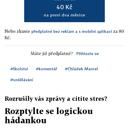
40 Kč
na první dva měsíce
Nebo zkuste
za 80
předplatné bez reklam a s mobilní aplikací
Kč.
Máte již předplatné?
Přihlaste se
#školství
#komentář
#Chládek Marcel
#vzdělávání
Rozrušily vás zprávy a cítíte stres?
Rozptylte se logickou
hádankou