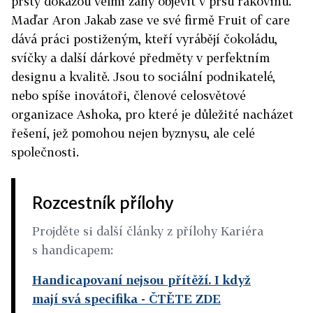
prsty dokážou velmi záhy objevit v prsu rakovinu.
Maďar Aron Jakab zase ve své firmě Fruit of care
dává práci postiženým, kteří vyrábějí čokoládu,
svíčky a další dárkové předměty v perfektním
designu a kvalitě. Jsou to sociální podnikatelé,
nebo spíše inovátoři, členové celosvětové
organizace Ashoka, pro které je důležité nacházet
řešení, jež pomohou nejen byznysu, ale celé
společnosti.
Rozcestník přílohy
Projděte si další články z přílohy Kariéra
s handicapem:
Handicapovaní nejsou přítěží. I když
mají svá specifika - ČTĚTE ZDE