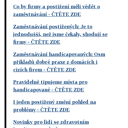
Co by firmy a postižení měli vědět o
zaměstnávání - ČTĚTE ZDE
Zaměstnávání postižených: Je to
jednodušší, než jsme čekaly, shodují se
firmy - ČTĚTE ZDE
Zaměstnávání handicapovaných: Osm
příkladů dobré praxe z domácích i
cizích firem - ČTĚTE ZDE
Pravidelně tipujeme místa pro
handicapované - ČTĚTE ZDE
I jeden postižený změní pohled na
problémy - ČTĚTE ZDE
Novinky pro lidi se zdravotním