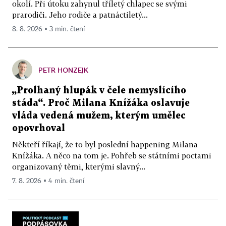
okolí. Při útoku zahynul tříletý chlapec se svými
prarodiči. Jeho rodiče a patnáctiletý...
8. 8. 2026 ▪ 3 min. čtení
PETR HONZEJK
„Prolhaný hlupák v čele nemyslícího
stáda“. Proč Milana Knížáka oslavuje
vláda vedená mužem, kterým umělec
opovrhoval
Někteří říkají, že to byl poslední happening Milana
Knížáka. A něco na tom je. Pohřeb se státními poctami
organizovaný těmi, kterými slavný...
7. 8. 2026 ▪ 4 min. čtení