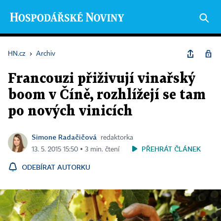
HN.cz
›
Archiv
Francouzi přiživují vinařský
boom v Číně, rozhlížejí se tam
po nových vinicích
Simone Radačičová
redaktorka
PŘEHRÁT ČLÁNEK
13. 5. 2015 15:50 ▪ 3 min. čtení
ODEBÍRAT AUTORKU