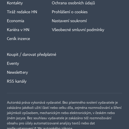
Kontakty
Ochrana osobních údajů
Tiráž redakce HN
Prohlášení o cookies
Economia
Nastavení soukromí
Kariéra v HN
Všeobecné smluvní podmínky
Ceník inzerce
Koupit / darovat předplatné
Eventy
×
Newslettery
RSS kanály
Autorská práva vykonává vydavatel. Bez písemného svolení vydavatele je
zakázáno jakékoli užití částí nebo celku díla, zejména rozmnožování a šíření
jakýmkoli způsobem, mechanickým nebo elektronickým, v českém nebo
jiném jazyce. Bez souhlasu vydavatele je zakázáno též rozmnožování
obsahu pro účely automatizované analýzy textů nebo dat
podle ustanovení § 39c autorského zákona.