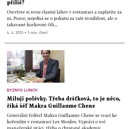
příliš?
Otevřete si svou vlastní lahev v restauraci a zaplatíte za
ni. Pozor, nejedná se o pokutu za vaši troufalost, ale o
takzvané korkovné čili...
4. 4. 2015 ▪ 5 min. čtení
BYZNYS LUNCH
Miluji polévky. Třeba dršťková, to je něco,
říká šéf Makra Guillaume Chene
Generální ředitel Makra Guillaume Chene se vrací ke
kořenům v restauraci Les Moules. Vypráví o své
manažerské práci, třeba o chystané akademii...