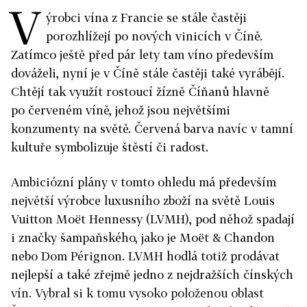
V
ýrobci vína z Francie se stále častěji
porozhlížejí po nových vinicích v Číně.
Zatímco ještě před pár lety tam víno především
dováželi, nyní je v Číně stále častěji také vyrábějí.
Chtějí tak využít rostoucí žízně Číňanů hlavně
po červeném víně, jehož jsou největšími
konzumenty na světě. Červená barva navíc v tamní
kultuře symbolizuje štěstí či radost.
Ambiciózní plány v tomto ohledu má především
největší výrobce luxusního zboží na světě Louis
Vuitton Moët Hennessy (LVMH), pod něhož spadají
i značky šampaňského, jako je Moët & Chandon
nebo Dom Pérignon. LVMH hodlá totiž prodávat
nejlepší a také zřejmě jedno z nejdražších čínských
vín. Vybral si k tomu vysoko položenou oblast