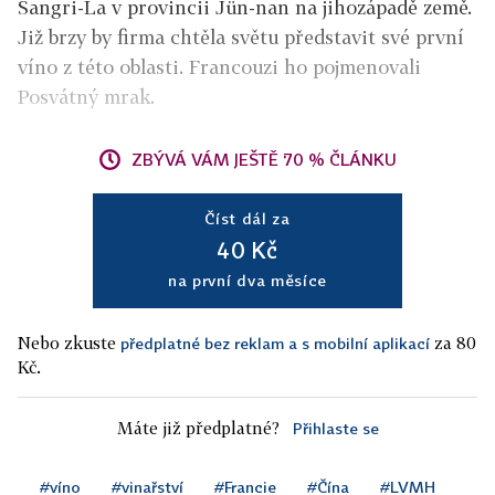
Šangri-La v provincii Jün-nan na jihozápadě země.
Již brzy by firma chtěla světu představit své první
víno z této oblasti. Francouzi ho pojmenovali
Posvátný mrak.
ZBÝVÁ VÁM JEŠTĚ 70 % ČLÁNKU
Číst dál za
40 Kč
na první dva měsíce
Nebo zkuste
za 80
předplatné bez reklam a s mobilní aplikací
Kč.
Máte již předplatné?
Přihlaste se
#víno
#vinařství
#Francie
#Čína
#LVMH