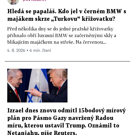
Hledá se papaláš. Kdo jel v černém BMW s
majákem skrze „Turkovu“ křižovatku?
Před několika dny se do jedné pražské křižovatky
přihnalo obří luxusní BMW se začerněnými skly a
blikajícím majáčkem na střeše. Na červenou...
4. 8. 2026 ▪ 6 min. čtení
Izrael dnes znovu odmítl 15bodový mírový
plán pro Pásmo Gazy navržený Radou
míru, kterou ustavil Trump. Oznámil to
Netanjahu, píše Reuters.