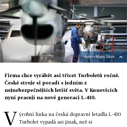
Autor ▪
Matej Slávik
Firma chce vyrábět asi třicet Turboletů ročně.
České stroje si poradí s jedním z
nejnebezpečnějších letišť světa. V Kunovicích
nyní pracují na nové generaci L-410.
V
ýrobní linka na česká dopravní letadla L-410
Turbolet vypadá asi jinak, než si