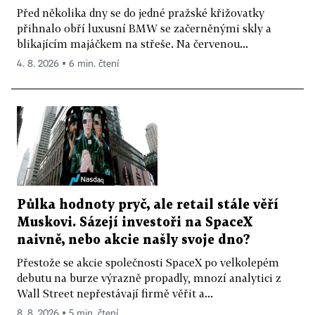
Před několika dny se do jedné pražské křižovatky
přihnalo obří luxusní BMW se začerněnými skly a
blikajícím majáčkem na střeše. Na červenou...
4. 8. 2026 ▪ 6 min. čtení
Půlka hodnoty pryč, ale retail stále věří
Muskovi. Sázejí investoři na SpaceX
naivně, nebo akcie našly svoje dno?
Přestože se akcie společnosti SpaceX po velkolepém
debutu na burze výrazně propadly, mnozí analytici z
Wall Street nepřestávají firmě věřit a...
8. 8. 2026 ▪ 5 min. čtení