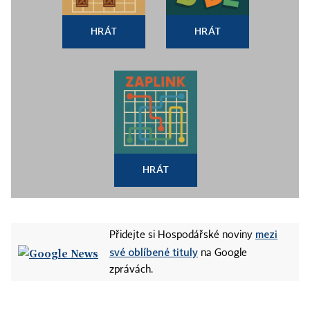
HRÁT
HRÁT
HRÁT
mezi
Přidejte si Hospodářské noviny
své oblíbené tituly
na Google
zprávách.