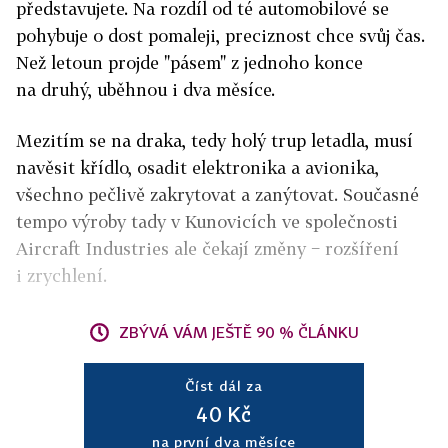
představujete. Na rozdíl od té automobilové se
pohybuje o dost pomaleji, preciznost chce svůj čas.
Než letoun projde "pásem" z jednoho konce
na druhý, uběhnou i dva měsíce.
Mezitím se na draka, tedy holý trup letadla, musí
navěsit křídlo, osadit elektronika a avionika,
všechno pečlivě zakrytovat a zanýtovat. Současné
tempo výroby tady v Kunovicích ve společnosti
Aircraft Industries ale čekají změny − rozšíření
i zrychlení.
ZBÝVÁ VÁM JEŠTĚ 90 % ČLÁNKU
Číst dál za
40 Kč
na první dva měsíce