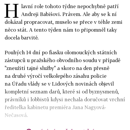
H
lavní role tohoto týdne nepochybně patří
Andreji Babišovi. Právem. Ale aby se k ní
dokázal propracovat, muselo se přece v téhle zemi
něco stát. A tento týden nám to připomněl taky
docela barvitě.
Pouhých 14 dní po fiasku olomouckých státních
zástupců u pražského obvodního soudu v případě
"zneužití tajné služby" a skoro na den přesně
na druhé výročí velkolepého zásahu policie
na Úřadu vlády se v Lidových novinách objevil
kompletní seznam darů, které si od byznysmenů,
právníků i lobbistů kdysi nechala doručovat vrchní
ředitelka kabinetu premiéra Jana Nagyová-
Nečasová.