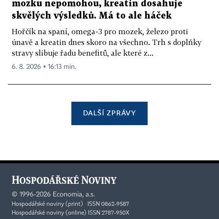
mozku nepomohou, kreatin dosahuje
skvělých výsledků. Má to ale háček
Hořčík na spaní, omega-3 pro mozek, železo proti
únavě a kreatin dnes skoro na všechno. Trh s doplňky
stravy slibuje řadu benefitů, ale které z...
6. 8. 2026 ▪ 16:13 min.
DALŠÍ ZPRÁVY
©
1996-2026
Economia, a.s.
Hospodářské noviny (print) ISSN 0862-9587
Hospodářské noviny (online) ISSN 2787-950X