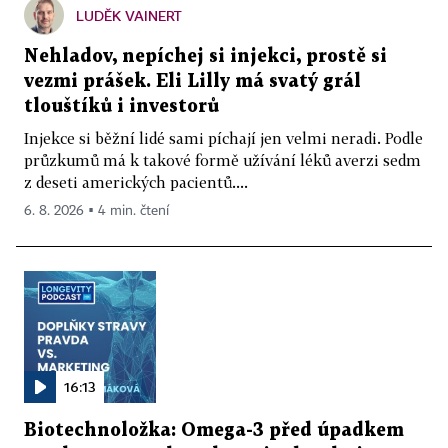
LUDĚK VAINERT
Nehladov, nepíchej si injekci, prostě si
vezmi prášek. Eli Lilly má svatý grál
tlouštíků i investorů
Injekce si běžní lidé sami píchají jen velmi neradi. Podle
průzkumů má k takové formě užívání léků averzi sedm
z deseti amerických pacientů....
6. 8. 2026 ▪ 4 min. čtení
16:13
Biotechnoložka: Omega-3 před úpadkem