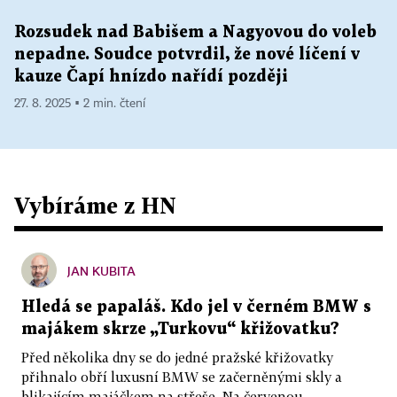
Rozsudek nad Babišem a Nagyovou do voleb
nepadne. Soudce potvrdil, že nové líčení v
kauze Čapí hnízdo nařídí později
27. 8. 2025 ▪ 2 min. čtení
Vybíráme z HN
JAN KUBITA
Hledá se papaláš. Kdo jel v černém BMW s
majákem skrze „Turkovu“ křižovatku?
Před několika dny se do jedné pražské křižovatky
přihnalo obří luxusní BMW se začerněnými skly a
blikajícím majáčkem na střeše. Na červenou...