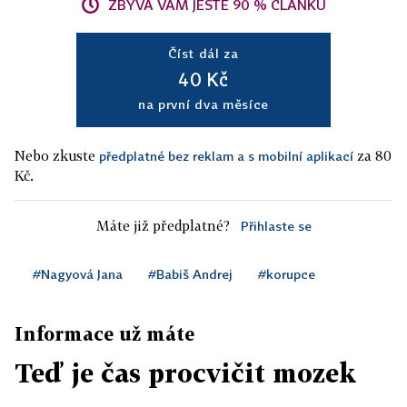
ZBÝVÁ VÁM JEŠTĚ 90 % ČLÁNKU
Číst dál za
40 Kč
na první dva měsíce
Nebo zkuste
za 80
předplatné bez reklam a s mobilní aplikací
Kč.
Máte již předplatné?
Přihlaste se
#Nagyová Jana
#Babiš Andrej
#korupce
Informace už máte
Teď je čas procvičit mozek