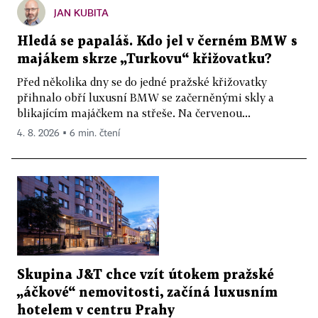
JAN KUBITA
Hledá se papaláš. Kdo jel v černém BMW s
majákem skrze „Turkovu“ křižovatku?
Před několika dny se do jedné pražské křižovatky
přihnalo obří luxusní BMW se začerněnými skly a
blikajícím majáčkem na střeše. Na červenou...
4. 8. 2026 ▪ 6 min. čtení
Skupina J&T chce vzít útokem pražské
„áčkové“ nemovitosti, začíná luxusním
hotelem v centru Prahy