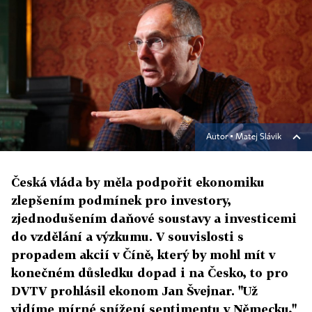
Autor ▪
Matej Slávik
Česká vláda by měla podpořit ekonomiku
zlepšením podmínek pro investory,
zjednodušením daňové soustavy a investicemi
do vzdělání a výzkumu. V souvislosti s
propadem akcií v Číně, který by mohl mít v
konečném důsledku dopad i na Česko, to pro
DVTV prohlásil ekonom Jan Švejnar. "Už
vidíme mírné snížení sentimentu v Německu,"