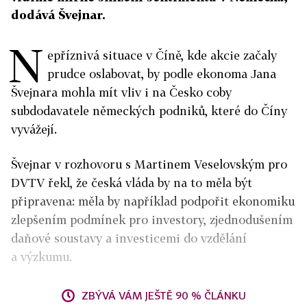
dodává Švejnar.
N
epříznivá situace v Číně, kde akcie začaly
prudce oslabovat, by podle ekonoma Jana
Švejnara mohla mít vliv i na Česko coby
subdodavatele německých podniků, které do Číny
vyvážejí.
Švejnar v rozhovoru s Martinem Veselovským pro
DVTV řekl, že česká vláda by na to měla být
připravena: měla by například podpořit ekonomiku
zlepšením podmínek pro investory, zjednodušením
daňové soustavy a investicemi do vzdělání
a výzkumu.
ZBÝVÁ VÁM JEŠTĚ 90 % ČLÁNKU