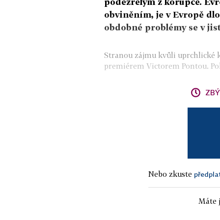
podezřelým z korupce. Evro
obviněním, je v Evropě dlo
obdobné problémy se v jist
Stranou zájmu kvůli uprchlické 
premiérem Victorem Pontou. Poli
ZBÝ
Nebo zkuste
předpla
Máte j