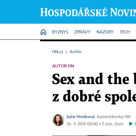
HOME
BYZNYS
ZPRÁVY
NÁZORY
TECH
HN.cz
›
Archiv
AUTOR HN
Sex and the 
z dobré spol
Julie Hrstková
komentátorka HN
24. 9. 2015 00:00 ▪ 7 min. čtení