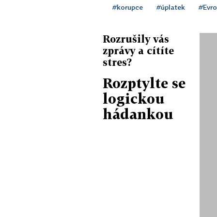
#korupce
#úplatek
#Evro
Rozrušily vás
zprávy a cítíte
stres?
Rozptylte se
logickou
hádankou