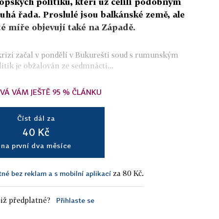
pských politiků, kteří už čelili podobným
uhá řada. Proslulé jsou balkánské země, ale
é míře objevují také na Západě.
krizi začal v pondělí v Bukurešti soud s rumunským
tik je obžalován ze sedmnácti...
VÁ VÁM JEŠTĚ 95 % ČLÁNKU
Číst dál za
40 Kč
na první dva měsíce
za 80 Kč.
tné bez reklam a s mobilní aplikací
iž předplatné?
Přihlaste se