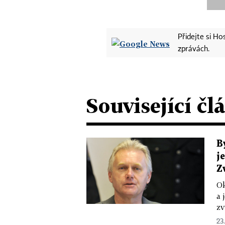
Přidejte si H
zprávách.
Související čl
B
j
Z
Ok
a 
zv
23.