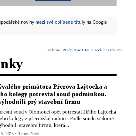
mezi své oblíbené tituly
ospodářské noviny
na Google
|
Předplatné HN+ je zcela bez reklam.
ánky
ývalého primátora Přerova Lajtocha a
eho kolegy potrestal soud podmínkou.
výhodnili prý stavební firmu
resní soud v Olomouci opět potrestal Jiřího Lajtocha
jeho kolegy z přerovské radnice. Podle soudu vědomě
ýhodnili stavební firmu, která...
 9. 2015 ▪ 3 min. čtení