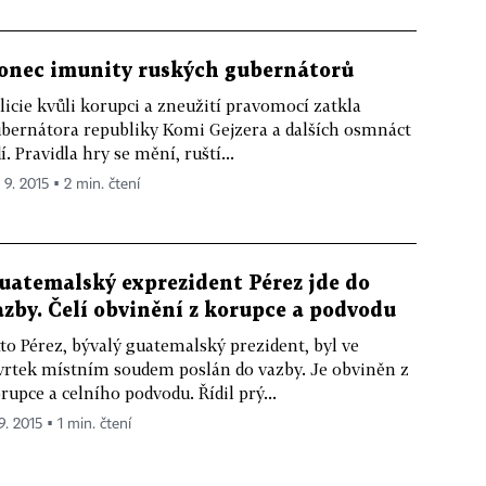
onec imunity ruských gubernátorů
licie kvůli korupci a zneužití pravomocí zatkla
bernátora republiky Komi Gejzera a dalších osmnáct
dí. Pravidla hry se mění, ruští...
 9. 2015 ▪ 2 min. čtení
uatemalský exprezident Pérez jde do
azby. Čelí obvinění z korupce a podvodu
to Pérez, bývalý guatemalský prezident, byl ve
vrtek místním soudem poslán do vazby. Je obviněn z
rupce a celního podvodu. Řídil prý...
9. 2015 ▪ 1 min. čtení