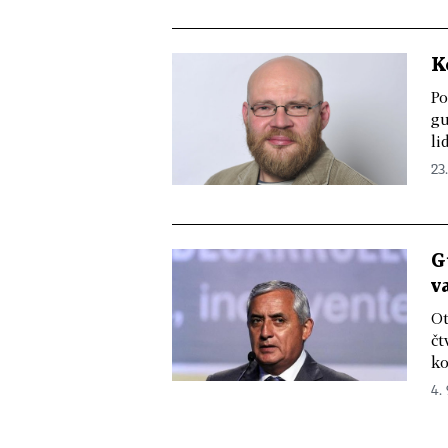
K
Po
gu
li
23.
G
v
Ot
čt
ko
4. 