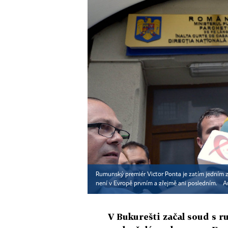
Rumunský premiér Victor Ponta je zatím jedním z 
není v Evropě prvním a zřejmě ani posledním.
A
V Bukurešti začal soud s