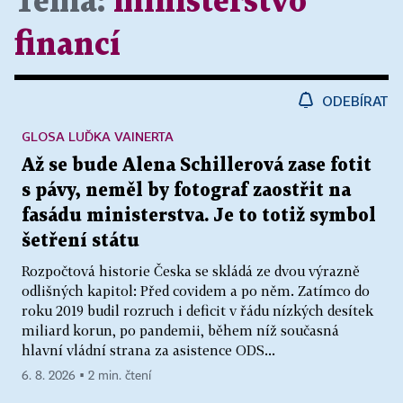
Téma:
ministerstvo
financí
ODEBÍRAT
GLOSA LUĎKA VAINERTA
Až se bude Alena Schillerová zase fotit
s pávy, neměl by fotograf zaostřit na
fasádu ministerstva. Je to totiž symbol
šetření státu
Rozpočtová historie Česka se skládá ze dvou výrazně
odlišných kapitol: Před covidem a po něm. Zatímco do
roku 2019 budil rozruch i deficit v řádu nízkých desítek
miliard korun, po pandemii, během níž současná
hlavní vládní strana za asistence ODS...
6. 8. 2026 ▪ 2 min. čtení