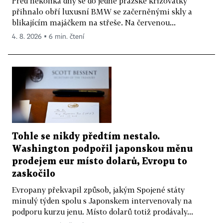
Před několika dny se do jedné pražské křižovatky
přihnalo obří luxusní BMW se začerněnými skly a
blikajícím majáčkem na střeše. Na červenou...
4. 8. 2026 ▪ 6 min. čtení
Tohle se nikdy předtím nestalo.
Washington podpořil japonskou měnu
prodejem eur místo dolarů, Evropu to
zaskočilo
Evropany překvapil způsob, jakým Spojené státy
minulý týden spolu s Japonskem intervenovaly na
podporu kurzu jenu. Místo dolarů totiž prodávaly...