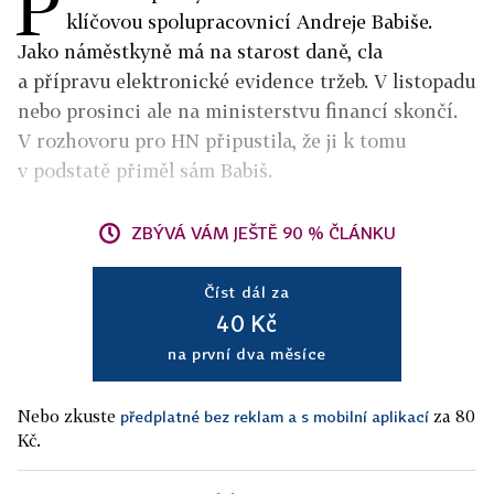
P
klíčovou spolupracovnicí Andreje Babiše.
Jako náměstkyně má na starost daně, cla
a přípravu elektronické evidence tržeb. V listopadu
nebo prosinci ale na ministerstvu financí skončí.
V rozhovoru pro HN připustila, že ji k tomu
v podstatě přiměl sám Babiš.
ZBÝVÁ VÁM JEŠTĚ 90 % ČLÁNKU
Číst dál za
40 Kč
na první dva měsíce
Nebo zkuste
za 80
předplatné bez reklam a s mobilní aplikací
Kč.