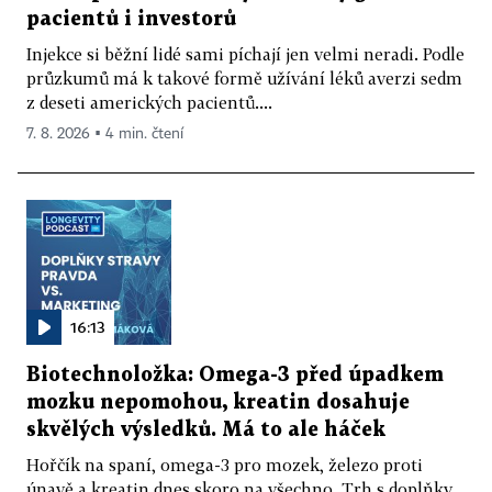
pacientů i investorů
Injekce si běžní lidé sami píchají jen velmi neradi. Podle
průzkumů má k takové formě užívání léků averzi sedm
z deseti amerických pacientů....
7. 8. 2026 ▪ 4 min. čtení
16:13
Biotechnoložka: Omega-3 před úpadkem
mozku nepomohou, kreatin dosahuje
skvělých výsledků. Má to ale háček
Hořčík na spaní, omega-3 pro mozek, železo proti
únavě a kreatin dnes skoro na všechno. Trh s doplňky