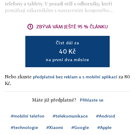
telefony a tablety. V pozadí stůl s odborníky, kteří
pomáhají zákazníkům s nastavením koupeného...
ZBÝVÁ VÁM JEŠTĚ 95 % ČLÁNKU
Číst dál za
40 Kč
na první dva měsíce
Nebo zkuste
za 80
předplatné bez reklam a s mobilní aplikací
Kč.
Máte již předplatné?
Přihlaste se
#mobilní telefon
#telekomunikace
#Android
#technologie
#Xiaomi
#Google
#Apple