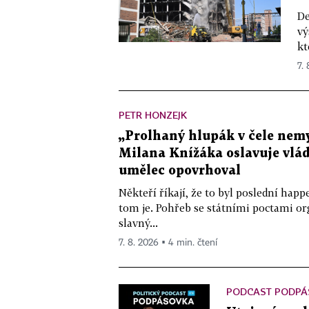
De
vý
kt
7.
PETR HONZEJK
„Prolhaný hlupák v čele nemy
Milana Knížáka oslavuje vlá
umělec opovrhoval
Někteří říkají, že to byl poslední ha
tom je. Pohřeb se státními poctami o
slavný...
7. 8. 2026 ▪ 4 min. čtení
PODCAST PODPÁ