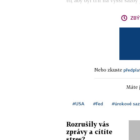
to, aby byl trh na vyšší sazby
ZBÝ
Nebo zkuste
předpla
Máte j
#USA
#Fed
#úrokové saz
Rozrušily vás
zprávy a cítíte
stres?