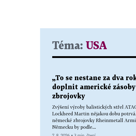
Téma:
USA
„To se nestane za dva r
doplnit americké zásoby s
zbrojovky
Zvýšení výroby balistických střel AT
Lockheed Martin nějakou dobu potrvá. 
německé zbrojovky Rheinmetall Armin
Německu by podle...
7. 8. 2026 ▪ 3 min. čtení