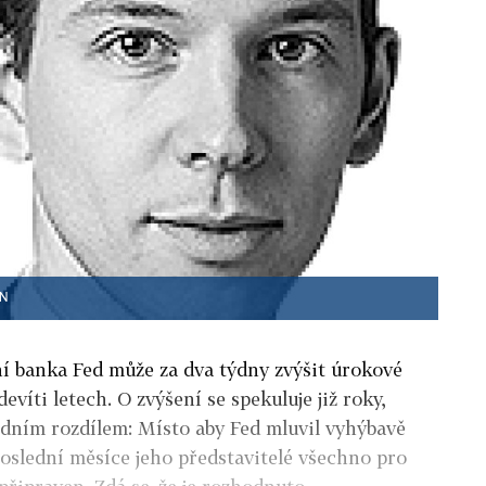
HN
í banka Fed může za dva týdny zvýšit úrokové
evíti letech. O zvýšení se spekuluje již roky,
jedním rozdílem: Místo aby Fed mluvil vyhýbavě
 poslední měsíce jeho představitelé všechno pro