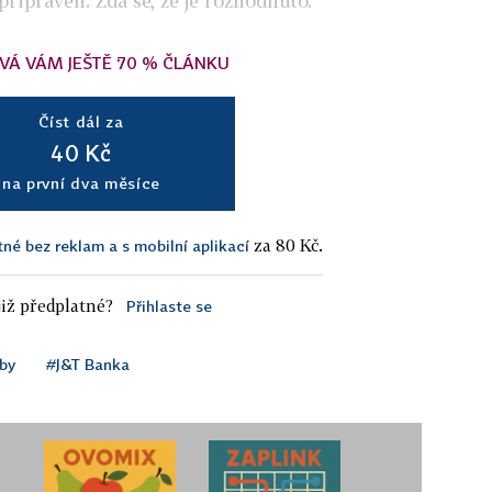
 připraven. Zdá se, že je rozhodnuto.
VÁ VÁM JEŠTĚ 70 % ČLÁNKU
Číst dál za
40 Kč
na první dva měsíce
za 80 Kč.
tné bez reklam a s mobilní aplikací
iž předplatné?
Přihlaste se
by
#J&T Banka