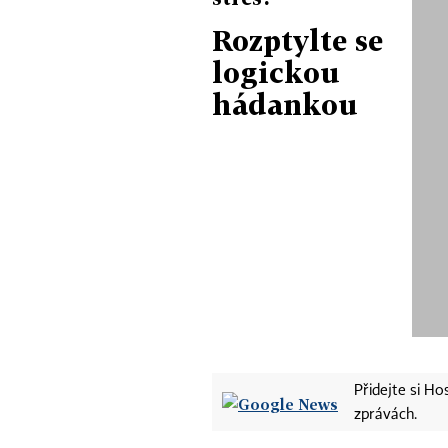
Rozptylte se
logickou
hádankou
Přidejte si H
zprávách.