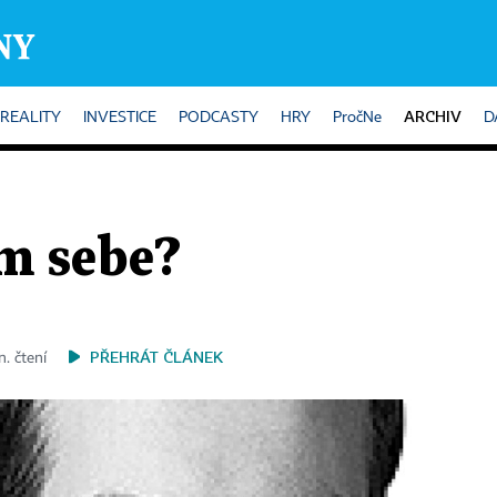
ARCHIV
REALITY
INVESTICE
PODCASTY
HRY
PročNe
D
ám sebe?
PŘEHRÁT ČLÁNEK
n. čtení