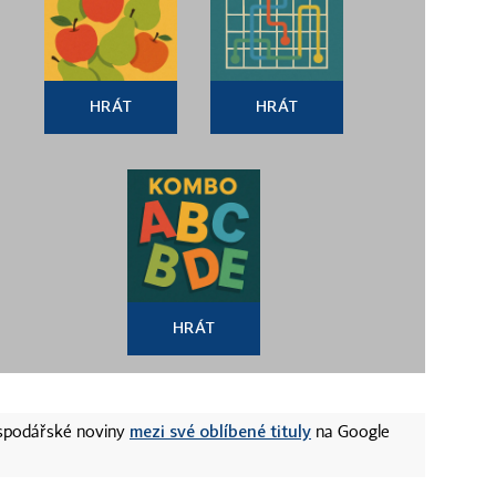
HRÁT
HRÁT
HRÁT
mezi své oblíbené tituly
ospodářské noviny
na Google