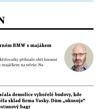
N
 černém BMW s majákem
 křižovatky přihnalo obří luxusní
m majáčkem na střeše. Na
ačala demolice vyhořelé budovy, kde
ěla sklad firma Vasky. Dům „ukusuje“
totunový bagr