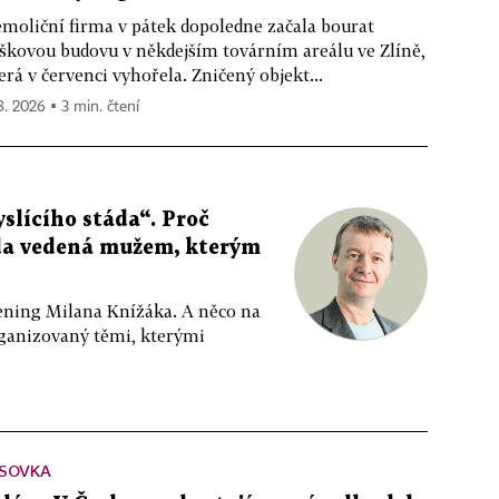
moliční firma v pátek dopoledne začala bourat
škovou budovu v někdejším továrním areálu ve Zlíně,
erá v červenci vyhořela. Zničený objekt...
 8. 2026 ▪ 3 min. čtení
slícího stáda“. Proč
da vedená mužem, kterým
ppening Milana Knížáka. A něco na
rganizovaný těmi, kterými
SOVKA