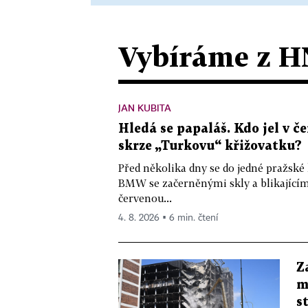
Vybíráme z H
JAN KUBITA
Hledá se papaláš. Kdo jel v
skrze „Turkovu“ křižovatku?
Před několika dny se do jedné pražské
BMW se začerněnými skly a blikající
červenou...
4. 8. 2026 ▪ 6 min. čtení
Z
m
s