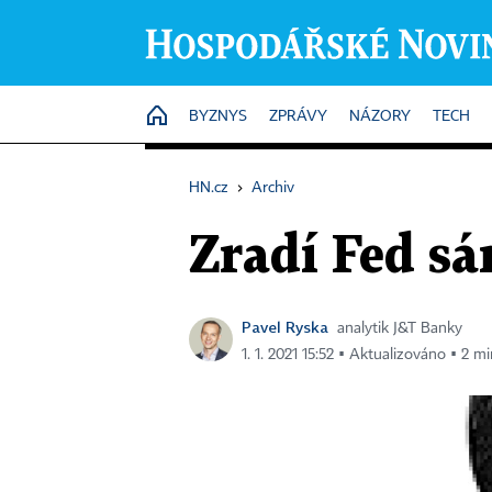
HOME
BYZNYS
ZPRÁVY
NÁZORY
TECH
HN.cz
›
Archiv
Zradí Fed s
Pavel Ryska
analytik J&T Banky
1. 1. 2021 15:52 ▪ Aktualizováno ▪ 2 mi