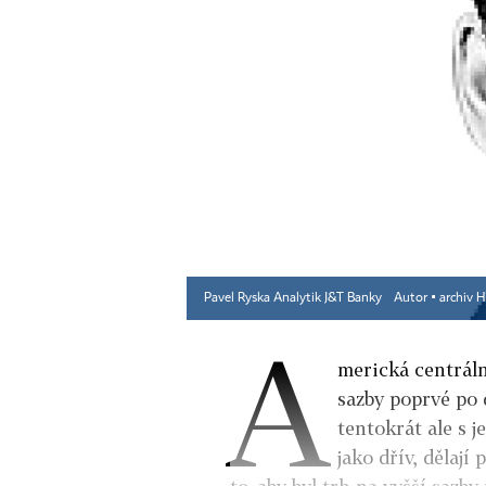
Pavel Ryska Analytik J&T Banky
Autor ▪
archiv 
A
merická centráln
sazby poprvé po d
tentokrát ale s 
jako dřív, dělají