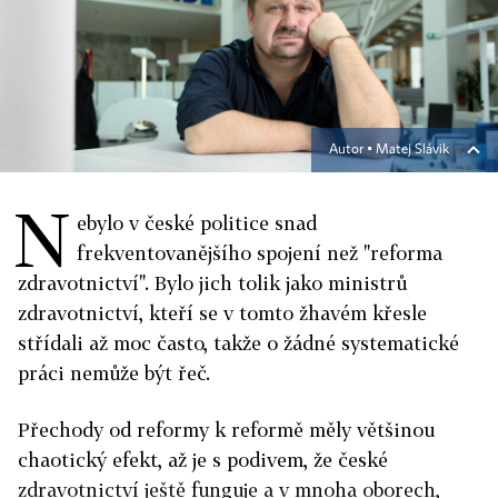
Autor ▪
Matej Slávik
N
ebylo v české politice snad
frekventovanějšího spojení než "reforma
zdravotnictví". Bylo jich tolik jako ministrů
zdravotnictví, kteří se v tomto žhavém křesle
střídali až moc často, takže o žádné systematické
práci nemůže být řeč.
Přechody od reformy k reformě měly většinou
chaotický efekt, až je s podivem, že české
zdravotnictví ještě funguje a v mnoha oborech,