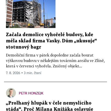
Začala demolice vyhořelé budovy, kde
měla sklad firma Vasky. Dům „ukusuje“
stotunový bagr
Demoliční firma v pátek dopoledne začala bourat
výškovou budovu v někdejším továrním areálu ve Zlíně,
která v červenci vyhořela. Zničený objekt...
7. 8. 2026 ▪ 3 min. čtení
PETR HONZEJK
„Prolhaný hlupák v čele nemyslícího
stáda“. Proč Milana Knížáka oslavuje