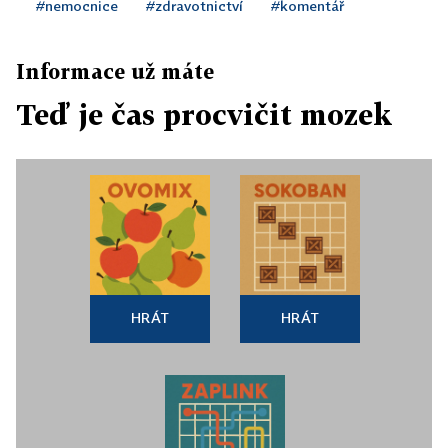
#nemocnice
#zdravotnictví
#komentář
Informace už máte
Teď je čas procvičit mozek
HRÁT
HRÁT