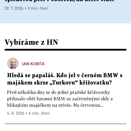
22. 7. 2026 ▪ 3 min. čtení
Vybíráme z HN
JAN KUBITA
Hledá se papaláš. Kdo jel v černém BMW s
majákem skrze „Turkovu“ křižovatku?
Před několika dny se do jedné pražské křižovatky
přihnalo obří luxusní BMW se začerněnými skly a
blikajícím majáčkem na střeše. Na červenou...
4. 8. 2026 ▪ 6 min. čtení