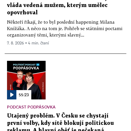
vláda vedená mužem, kterým umělec
opovrhoval
Někteří říkají, že to byl poslední happening Milana
Knížáka. A něco na tom je. Pohřeb se státními poctami
organizovaný těmi, kterými slavný...
7. 8. 2026 ▪ 4 min. čtení
55:23
PODCAST PODPÁSOVKA
Utajený problém. V Česku se chystají
první volby, kdy sítě blokují politickou
reklamu. A hlavní oběť je nečekaná