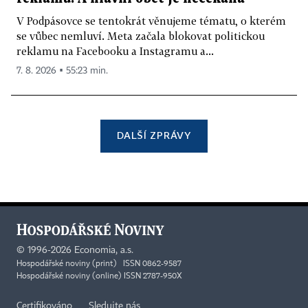
V Podpásovce se tentokrát věnujeme tématu, o kterém
se vůbec nemluví. Meta začala blokovat politickou
reklamu na Facebooku a Instagramu a...
7. 8. 2026 ▪ 55:23 min.
DALŠÍ ZPRÁVY
©
1996-2026
Economia, a.s.
Hospodářské noviny (print) ISSN 0862-9587
Hospodářské noviny (online) ISSN 2787-950X
Certifikováno
Sledujte nás