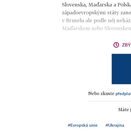
Slovenska, Maďarska a Polska
západoevropskými státy zanec
v Bruselu ale podle něj nehá
Maďarskem nebo Slovenskem,
ZBÝ
Nebo zkuste
předpla
Máte j
#Evropská unie
#Ukrajina