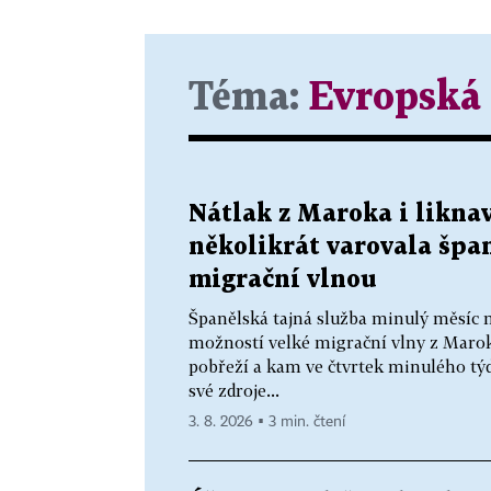
Téma:
Evropská
Nátlak z Maroka i liknav
několikrát varovala špa
migrační vlnou
Španělská tajná služba minulý měsíc n
možností velké migrační vlny z Marok
pobřeží a kam ve čtvrtek minulého tý
své zdroje...
3. 8. 2026 ▪ 3 min. čtení