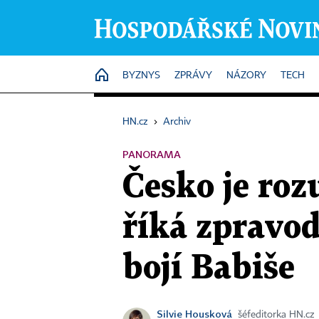
HOME
BYZNYS
ZPRÁVY
NÁZORY
TECH
HN.cz
›
Archiv
PANORAMA
Česko je roz
říká zpravod
bojí Babiše
Silvie Housková
šéfeditorka HN.cz