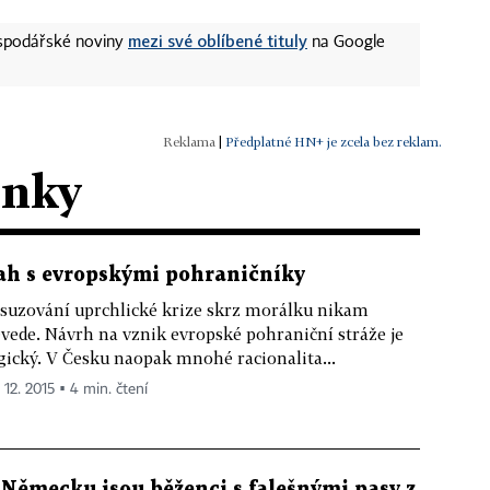
mezi své oblíbené tituly
ospodářské noviny
na Google
|
Předplatné HN+ je zcela bez reklam.
ánky
ah s evropskými pohraničníky
suzování uprchlické krize skrz morálku nikam
vede. Návrh na vznik evropské pohraniční stráže je
gický. V Česku naopak mnohé racionalita...
 12. 2015 ▪ 4 min. čtení
 Německu jsou běženci s falešnými pasy z