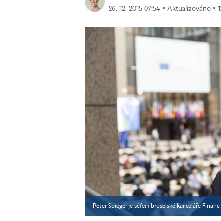
26. 12. 2015 07:54 ▪ Aktualizováno ▪ 1
Peter Spiegel je šéfem bruselské kanceláře Financ