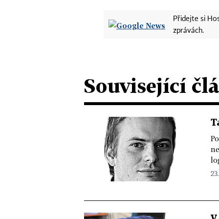
Přidejte si H
zprávách.
Související čl
T
Po
ne
lo
23.
V