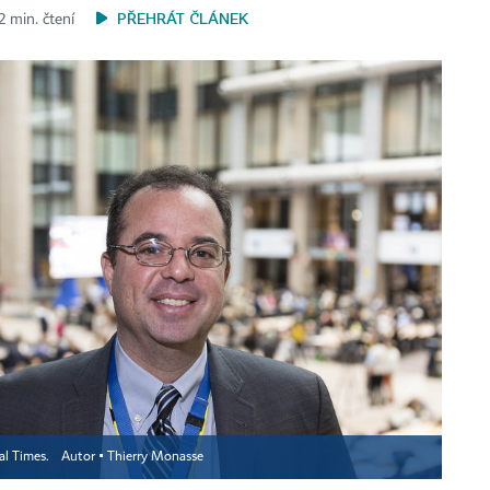
PŘEHRÁT ČLÁNEK
2 min. čtení
ial Times.
Autor ▪
Thierry Monasse