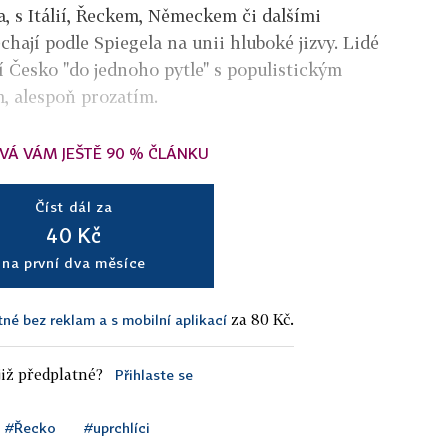
, s Itálií, Řeckem, Německem či dalšími
hají podle Spiegela na unii hluboké jizvy. Lidé
zí Česko "do jednoho pytle" s populistickým
 alespoň prozatím.
VÁ VÁM JEŠTĚ 90 % ČLÁNKU
Číst dál za
40 Kč
na první dva měsíce
za 80 Kč.
tné bez reklam a s mobilní aplikací
iž předplatné?
Přihlaste se
#Řecko
#uprchlíci