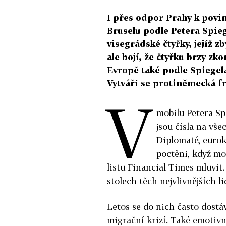
I přes odpor Prahy k povi
Bruselu podle Petera Spie
visegrádské čtyřky, jejíž zb
ale bojí, že čtyřku brzy z
Evropě také podle Spiegel
Vytváří se protiněmecká f
V
mobilu Petera Sp
jsou čísla na vše
Diplomaté, euroko
poctěni, když mo
listu Financial Times mluvit
stolech těch nejvlivnějších li
Letos se do nich často dostáv
migrační krizí. Také emotivn