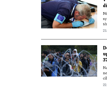
d
Ně
sy
tě
23.
D
u
3
Na
ne
cí
22.