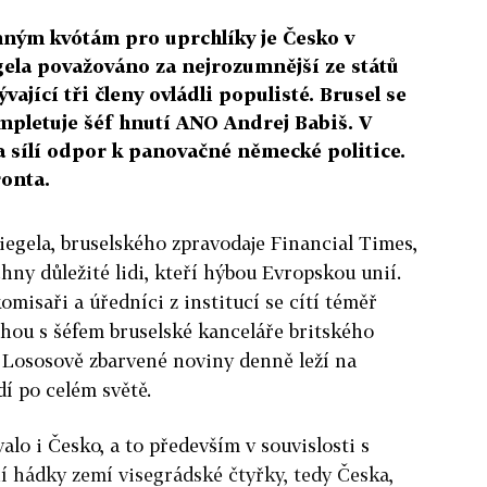
nným kvótám pro uprchlíky je Česko v
gela považováno za nejrozumnější ze států
ývající tři členy ovládli populisté. Brusel se
kompletuje šéf hnutí ANO Andrej Babiš. V
a sílí odpor k panovačné německé politice.
ronta.
iegela, bruselského zpravodaje Financial Times,
chny důležité lidi, kteří hýbou Evropskou unií.
misaři a úředníci z institucí se cítí téměř
hou s šéfem bruselské kanceláře britského
. Lososově zbarvené noviny denně leží na
dí po celém světě.
alo i Česko, a to především v souvislosti s
í hádky zemí visegrádské čtyřky, tedy Česka,