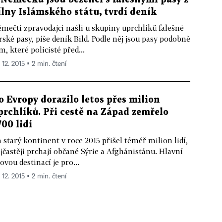
ílny Islámského státu, tvrdí deník
mečtí zpravodajci našli u skupiny uprchlíků falešné
rské pasy, píše deník Bild. Podle něj jsou pasy podobně
m, které policisté před...
 12. 2015 ▪ 2 min. čtení
o Evropy dorazilo letos přes milion
prchlíků. Při cestě na Západ zemřelo
700 lidí
 starý kontinent v roce 2015 přišel téměř milion lidí,
jčastěji prchají občané Sýrie a Afghánistánu. Hlavní
lovou destinací je pro...
 12. 2015 ▪ 2 min. čtení