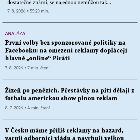
dostatečně známí, se najednou nemůžou tak...
7. 8. 2026 ▪ 55:23 min.
ANALÝZA
První volby bez sponzorované politiky na
Facebooku: na omezení reklamy doplácejí
hlavně „online“ Piráti
7. 8. 2026 ▪ 7 min. čtení
Žízeň po penězích. Přestávky na pití dělají z
fotbalu americkou show plnou reklam
8. 7. 2026 ▪ 4 min. čtení
V Česku máme příliš reklamy na hazard,
varují odborníci vládu a navrhují velkou