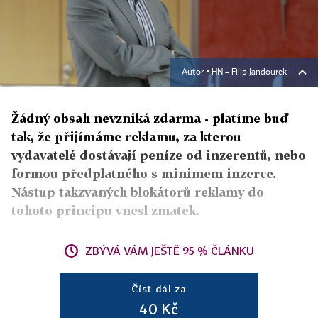
Autor ▪
HN – Filip Jandourek
Žádný obsah nevzniká zdarma - platíme buď
tak, že přijímáme reklamu, za kterou
vydavatelé dostávají peníze od inzerentů, nebo
formou předplatného s minimem inzerce.
Nástup takzvaných blokátorů reklamy do
tohoto principu vnesl zmatek.
ZBÝVÁ VÁM JEŠTĚ 95 % ČLÁNKU
Číst dál za
40 Kč