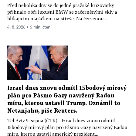
Před několika dny se do jedné pražské křižovatky
přihnalo obří luxusní BMW se začerněnými skly a
blikajícím majáčkem na střeše. Na červenou...
4. 8. 2026 ▪ 6 min. čtení
Izrael dnes znovu odmítl 15bodový mírový
plán pro Pásmo Gazy navržený Radou
míru, kterou ustavil Trump. Oznámil to
Netanjahu, píše Reuters.
Tel Aviv 9. srpna (ČTK) - Izrael dnes znovu odmítl
15bodový mírový plán pro Pásmo Gazy navržený Radou
míru, kterou ustavil americký prezident...