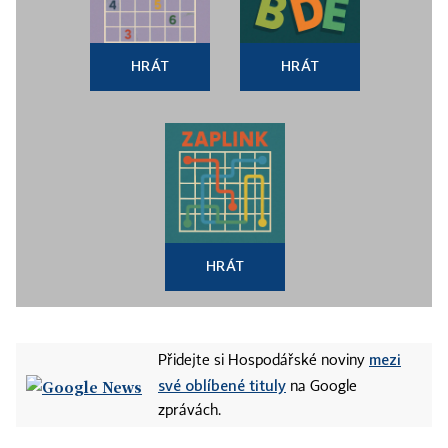
HRÁT
HRÁT
HRÁT
mezi
Přidejte si Hospodářské noviny
své oblíbené tituly
na Google
zprávách.