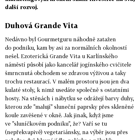
další rozvoj.
Duhová Grande Vita
Nedávno byl Gourmetguru náhodně zatažen
do podniku, kam by asi za normálních okolností
nešel. Ezoterická Grande Vita u Karlínského
náměstí působí jako kancelář jogínského cvičitele
šmrncnutá obchodem se zdravou výživou a taky
trochu restaurací. V malém prostoru jsou jen dva
kulaté stoly, k nimž usedáte společně s ostatními
hosty. Na stěnách i nábytku se odrážejí barvy duhy,
kterou zde "malují" sluneční paprsky přes skleněné
koule zavěšené v okně. Jak jinak, když jsme
ve "sluníčkovém podniku", že? Vaří se tu
(nepřekvapivě) vegetariánsky, na výběr jsou přes