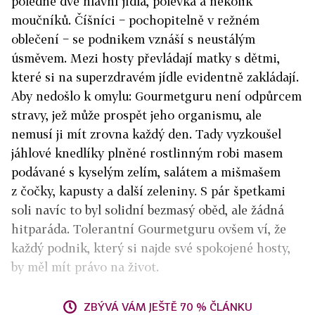
poledne dvě hlavní jídla, polévka a několik
moučníků. Číšníci − pochopitelně v režném
oblečení − se podnikem vznáší s neustálým
úsměvem. Mezi hosty převládají matky s dětmi,
které si na superzdravém jídle evidentně zakládají.
Aby nedošlo k omylu: Gourmetguru není odpůrcem
stravy, jež může prospět jeho organismu, ale
nemusí ji mít zrovna každý den. Tady vyzkoušel
jáhlové knedlíky plněné rostlinným robi masem
podávané s kyselým zelím, salátem a mišmašem
z čočky, kapusty a další zeleniny. S pár špetkami
soli navíc to byl solidní bezmasý oběd, ale žádná
hitparáda. Tolerantní Gourmetguru ovšem ví, že
každý podnik, který si najde své spokojené hosty,
by měl mít právo na život.
ZBÝVÁ VÁM JEŠTĚ 70 % ČLÁNKU