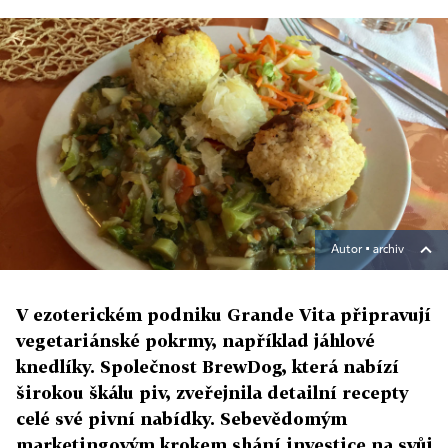
Autor ▪
archiv
V ezoterickém podniku Grande Vita připravují
vegetariánské pokrmy, například jáhlové
knedlíky. Společnost BrewDog, která nabízí
širokou škálu piv, zveřejnila detailní recepty
celé své pivní nabídky. Sebevědomým
marketingovým krokem shání investice na svůj