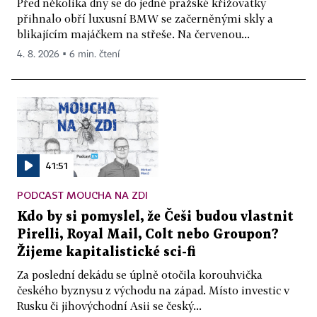
Před několika dny se do jedné pražské křižovatky
přihnalo obří luxusní BMW se začerněnými skly a
blikajícím majáčkem na střeše. Na červenou...
4. 8. 2026 ▪ 6 min. čtení
41:51
PODCAST MOUCHA NA ZDI
Kdo by si pomyslel, že Češi budou vlastnit
Pirelli, Royal Mail, Colt nebo Groupon?
Žijeme kapitalistické sci-fi
Za poslední dekádu se úplně otočila korouhvička
českého byznysu z východu na západ. Místo investic v
Rusku či jihovýchodní Asii se český...