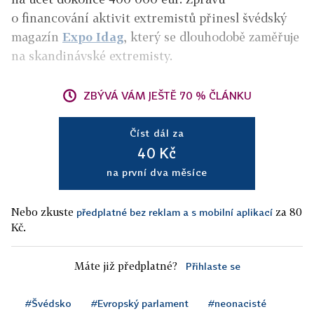
o financování aktivit extremistů přinesl švédský
magazín
Expo Idag
, který se dlouhodobě zaměřuje
na skandinávské extremisty.
ZBÝVÁ VÁM JEŠTĚ 70 % ČLÁNKU
Číst dál za
40 Kč
na první dva měsíce
Nebo zkuste
za 80
předplatné bez reklam a s mobilní aplikací
Kč.
Máte již předplatné?
Přihlaste se
#Švédsko
#Evropský parlament
#neonacisté