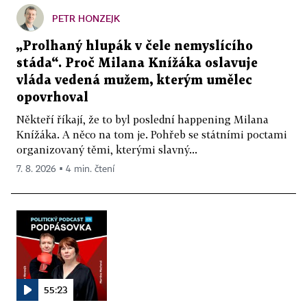
PETR HONZEJK
„Prolhaný hlupák v čele nemyslícího
stáda“. Proč Milana Knížáka oslavuje
vláda vedená mužem, kterým umělec
opovrhoval
Někteří říkají, že to byl poslední happening Milana
Knížáka. A něco na tom je. Pohřeb se státními poctami
organizovaný těmi, kterými slavný...
7. 8. 2026 ▪ 4 min. čtení
55:23