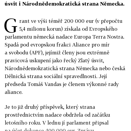
úsvit i Národnědemokratická strana Německa.
G
rant ve výši téměř 200 000 eur (v přepočtu
5,4 milionu korun) získala od Evropského
parlamentu německá nadace Europa Terra Nostra.
Spadá pod evropskou frakci Aliance pro mír
a svobodu (APF), jejímiž členy jsou extrémně
pravicová uskupení jako řecký Zlatý úsvit,
Národnědemokratická strana Německa nebo česká
Dělnická strana sociální spravedlnosti. Její
předseda Tomáš Vandas je členem výkonné rady
aliance.
Je to již druhý příspěvek, který strana
prostřednictvím nadace obdržela od začátku
letošního roku. V lednu jí parlament připsal
na účet dokonce 400 000 eur. Zprávu