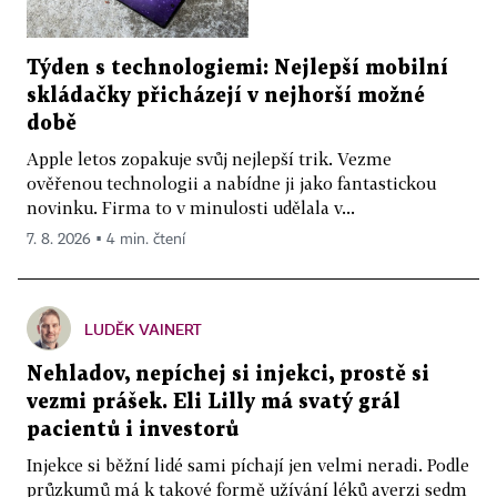
Týden s technologiemi: Nejlepší mobilní
skládačky přicházejí v nejhorší možné
době
Apple letos zopakuje svůj nejlepší trik. Vezme
ověřenou technologii a nabídne ji jako fantastickou
novinku. Firma to v minulosti udělala v...
7. 8. 2026 ▪ 4 min. čtení
LUDĚK VAINERT
Nehladov, nepíchej si injekci, prostě si
vezmi prášek. Eli Lilly má svatý grál
pacientů i investorů
Injekce si běžní lidé sami píchají jen velmi neradi. Podle
průzkumů má k takové formě užívání léků averzi sedm