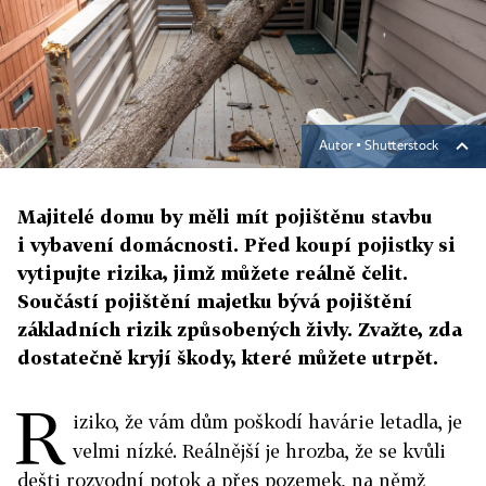
Autor ▪
Shutterstock
Majitelé domu by měli mít pojištěnu stavbu
i vybavení domácnosti. Před koupí pojistky si
vytipujte rizika, jimž můžete reálně čelit.
Součástí pojištění majetku bývá pojištění
základních rizik způsobených živly. Zvažte, zda
dostatečně kryjí škody, které můžete utrpět.
R
iziko, že vám dům poškodí havárie letadla, je
velmi nízké. Reálnější je hrozba, že se kvůli
dešti rozvodní potok a přes pozemek, na němž