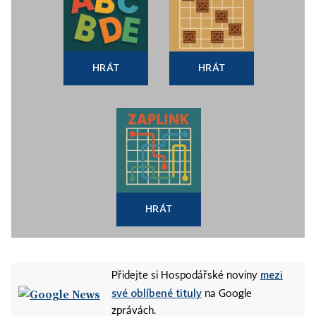
HRÁT
HRÁT
HRÁT
mezi
Přidejte si Hospodářské noviny
své oblíbené tituly
na Google
zprávách.