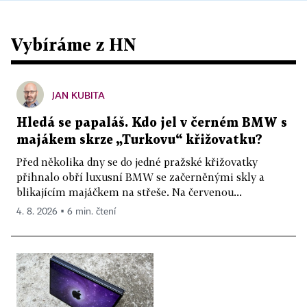
Vybíráme z HN
JAN KUBITA
Hledá se papaláš. Kdo jel v černém BMW s
majákem skrze „Turkovu“ křižovatku?
Před několika dny se do jedné pražské křižovatky
přihnalo obří luxusní BMW se začerněnými skly a
blikajícím majáčkem na střeše. Na červenou...
4. 8. 2026 ▪ 6 min. čtení