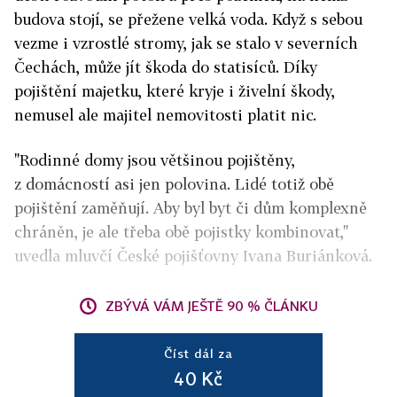
budova stojí, se přežene velká voda. Když s sebou
vezme i vzrostlé stromy, jak se stalo v severních
Čechách, může jít škoda do statisíců. Díky
pojištění majetku, které kryje i živelní škody,
nemusel ale majitel nemovitosti platit nic.
"Rodinné domy jsou většinou pojištěny,
z domácností asi jen polovina. Lidé totiž obě
pojištění zaměňují. Aby byl byt či dům komplexně
chráněn, je ale třeba obě pojistky kombinovat,"
uvedla mluvčí České pojišťovny Ivana Buriánková.
ZBÝVÁ VÁM JEŠTĚ 90 % ČLÁNKU
Číst dál za
40 Kč