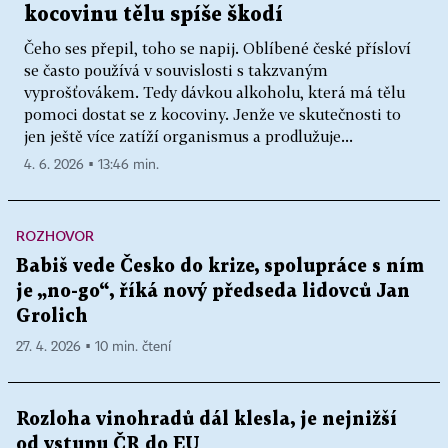
kocovinu tělu spíše škodí
Čeho ses přepil, toho se napij. Oblíbené české přísloví
se často používá v souvislosti s takzvaným
vyprošťovákem. Tedy dávkou alkoholu, která má tělu
pomoci dostat se z kocoviny. Jenže ve skutečnosti to
jen ještě více zatíží organismus a prodlužuje...
4. 6. 2026 ▪ 13:46 min.
ROZHOVOR
Babiš vede Česko do krize, spolupráce s ním
je „no-go“, říká nový předseda lidovců Jan
Grolich
27. 4. 2026 ▪ 10 min. čtení
Rozloha vinohradů dál klesla, je nejnižší
od vstupu ČR do EU