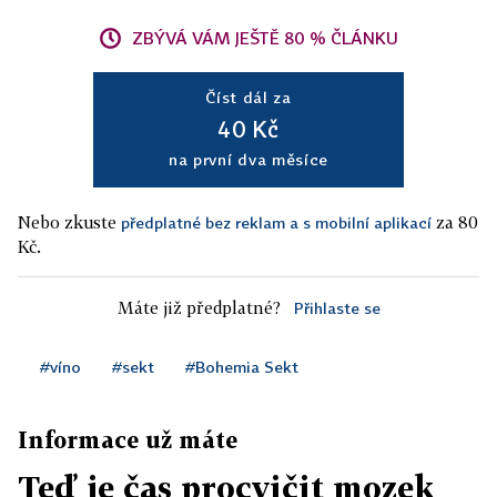
ZBÝVÁ VÁM JEŠTĚ 80 % ČLÁNKU
Číst dál za
40 Kč
na první dva měsíce
Nebo zkuste
za 80
předplatné bez reklam a s mobilní aplikací
Kč.
Máte již předplatné?
Přihlaste se
#víno
#sekt
#Bohemia Sekt
Informace už máte
Teď je čas procvičit mozek