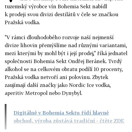
tuzemský výrobce vín Bohemia Sekt nabídl
k prodeji svou divizi destilátů v čele se značkou
Pražská vodka.
"V rámci dlouhodobého rozvoje naší nejmenší
divize lihovin přemýšlíme nad různými variantami,
mezi kterými by mohl být i její prodej," říká jednatel
společnosti Bohemia Sekt Ondřej Beránek. Tvrdý
alkohol se na celkovém obratu podílí 10 procenty,
Pražská vodka netvoří ani polovinu. Zbytek
zaujímají další značky jako Nordic Ice vodka,
aperitiv Metropol nebo Dynybyl.
Digitálně v Bohemia Sektu řídí hlavně
obchod, výroba zůstává tradiční
- čtěte ZDE