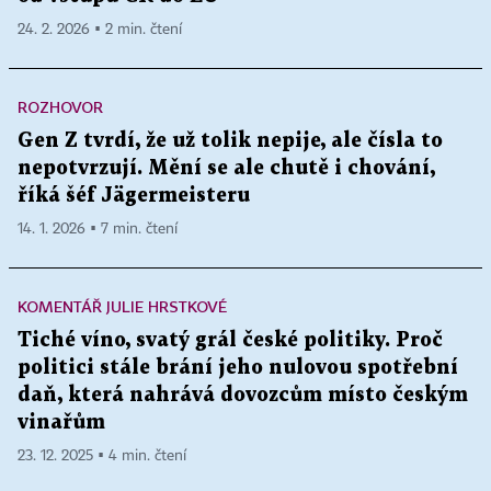
24. 2. 2026 ▪ 2 min. čtení
ROZHOVOR
Gen Z tvrdí, že už tolik nepije, ale čísla to
nepotvrzují. Mění se ale chutě i chování,
říká šéf Jägermeisteru
14. 1. 2026 ▪ 7 min. čtení
KOMENTÁŘ JULIE HRSTKOVÉ
Tiché víno, svatý grál české politiky. Proč
politici stále brání jeho nulovou spotřební
daň, která nahrává dovozcům místo českým
vinařům
23. 12. 2025 ▪ 4 min. čtení