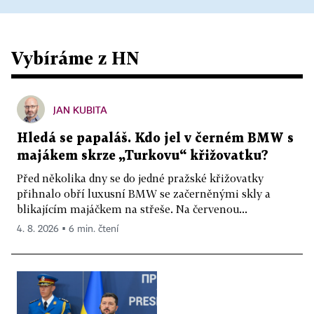
Vybíráme z HN
JAN KUBITA
Hledá se papaláš. Kdo jel v černém BMW s
majákem skrze „Turkovu“ křižovatku?
Před několika dny se do jedné pražské křižovatky
přihnalo obří luxusní BMW se začerněnými skly a
blikajícím majáčkem na střeše. Na červenou...
4. 8. 2026 ▪ 6 min. čtení