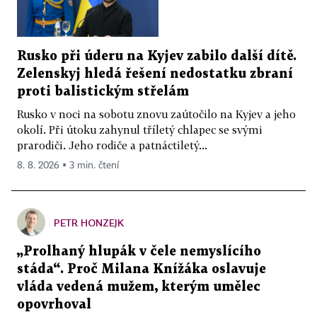
Rusko při úderu na Kyjev zabilo další dítě.
Zelenskyj hledá řešení nedostatku zbraní
proti balistickým střelám
Rusko v noci na sobotu znovu zaútočilo na Kyjev a jeho
okolí. Při útoku zahynul tříletý chlapec se svými
prarodiči. Jeho rodiče a patnáctiletý...
8. 8. 2026 ▪ 3 min. čtení
PETR HONZEJK
„Prolhaný hlupák v čele nemyslícího
stáda“. Proč Milana Knížáka oslavuje
vláda vedená mužem, kterým umělec
opovrhoval