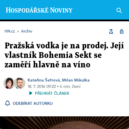
HN.cz
›
Archiv
Pražská vodka je na prodej. Její
vlastník Bohemia Sekt se
zaměří hlavně na víno
Kateřina Šefrová
Milan Mikulka
,
18. 7. 2016 09:22 ▪ 4 min. čtení
PŘEHRÁT ČLÁNEK
ODEBÍRAT AUTORKU