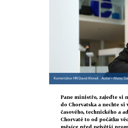
Komentátor HN David Klimeš
Autor ▪
Matej Slá
Pane ministře, zajeďte si 
do Chorvatska a nechte si 
časového, technického a a
Chorvaté to od počátku vě
měsíce před největší pro