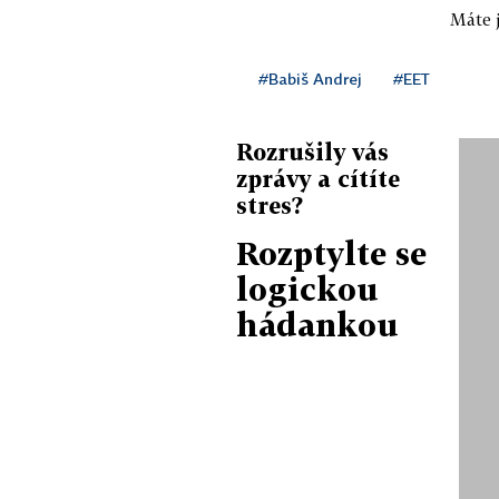
Máte j
#Babiš Andrej
#EET
Rozrušily vás
zprávy a cítíte
stres?
Rozptylte se
logickou
hádankou