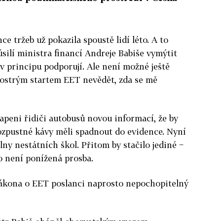
ce tržeb už pokazila spoustě lidí léto. A to
 úsilí ministra financí Andreje Babiše vymýtit
 principu podporují. Ale není možné ještě
 ostrým startem EET nevědět, zda se mě
apeni řidiči autobusů novou informací, že by
ozpustné kávy měli spadnout do evidence. Nyní
ny nestátních škol. Přitom by stačilo jediné −
to není ponížená prosba.
 zákona o EET poslanci naprosto nepochopitelný