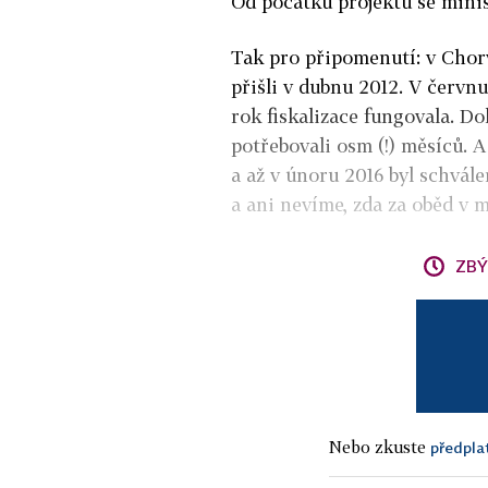
Od počátku projektu se mini
Tak pro připomenutí: v Chorva
přišli v dubnu 2012. V červn
rok fiskalizace fungovala. 
potřebovali osm (!) měsíců. 
a až v únoru 2016 byl schvále
a ani nevíme, zda za oběd v 
ZBÝ
Nebo zkuste
předpla