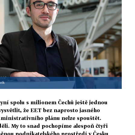
vik
nyní spolu s milionem Čechů ještě jednou
vysvětlit, že EET bez naprosto jasného
dministrativního plánu nelze spouštět.
děli. My to snad pochopíme alespoň čtyři
měnou podnikatelského prostředí v Česku