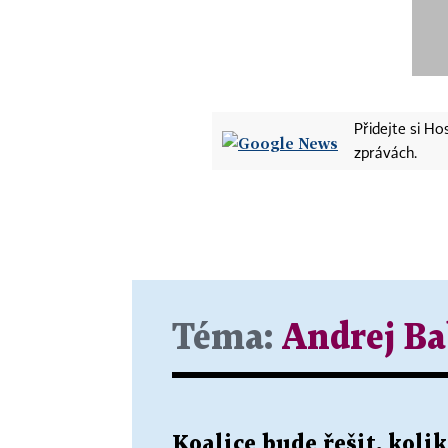
Přidejte si H
zprávách.
Téma:
Andrej Ba
Koalice bude řešit, kol