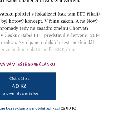
str Babiš oháněl chorvatským vzorem.
tsku politici s fiskalizací (tak tam EET říkají)
u byl hotový koncept. V říjnu zákon. A na Nový
Dohromady tedy na zásadní změnu Chorvati
A v Česku? Babiš EET představil v červenci 2014
n zákon. Nyní jsme o dalších šest měsíců dál
menze budeme platit podle EET, či ne.
VÁ VÁM JEŠTĚ 50 % ČLÁNKU
Číst dál za
40 Kč
na první dva měsíce
za 80 Kč.
tné bez reklam a s mobilní aplikací