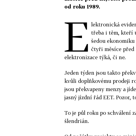
od roku 1989.
E
lektronická eviden
třeba i těm, kteří
šedou ekonomiku v
čtyři měsíce před
elektronizace týká, či ne.
Jeden týden jsou takto překv
kvůli doplňkovému prodeji r
jsou překvapeny menzy a jídel
jasný jízdní řád EET. Pozor, 
To je půl roku po schválení
šlendrián.