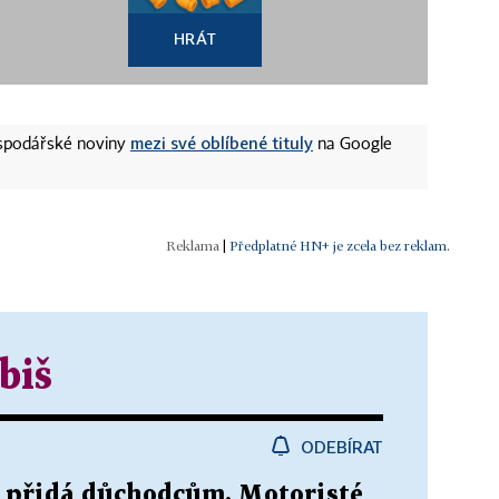
HRÁT
mezi své oblíbené tituly
ospodářské noviny
na Google
|
Předplatné HN+ je zcela bez reklam.
biš
ODEBÍRAT
ik přidá důchodcům. Motoristé