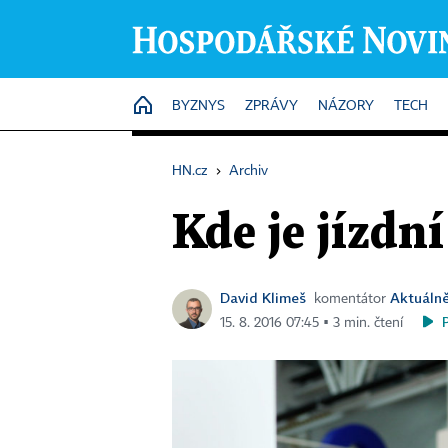
HOME
BYZNYS
ZPRÁVY
NÁZORY
TECH
HN.cz
›
Archiv
Kde je jízdn
David Klimeš
Aktuálně
komentátor
15. 8. 2016 07:45 ▪ 3 min. čtení