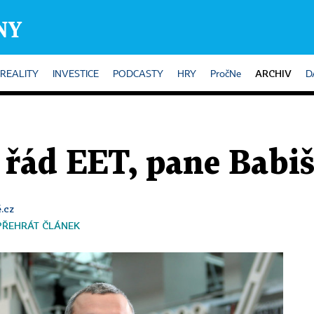
ARCHIV
REALITY
INVESTICE
PODCASTY
HRY
PročNe
D
í řád EET, pane Babiš
.cz
PŘEHRÁT ČLÁNEK