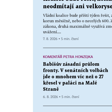
neodmítají ani velkoryse
Vládní koalice bude příští týden řeši
korun měsíčně, nebo o necelých 600. Z
zákona, druhá maximálně využívá zmo
uvážení....
7. 8. 2026 ▪ 5 min. čtení
KOMENTÁŘ PETRA HONZEJKA
Babišův zásadní průlom
fronty. V senátních volbách
jde o mnohem víc než o 27
křesel v paláci na Malé
Straně
6. 8. 2026 ▪ 5 min. čtení