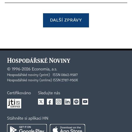
DALŠÍ ZPRÁVY
©
1996-2026
Economia, a.s.
Hospodářské noviny (print) ISSN 0862-9587
Hospodářské noviny (online) ISSN 2787-950X
Certifikováno
Sledujte nás
Stáhněte si aplikaci HN