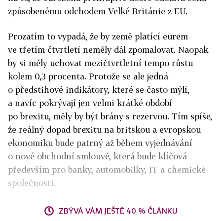
způsobenému odchodem Velké Británie z EU.
Prozatím to vypadá, že by země platící eurem
ve třetím čtvrtletí neměly dál zpomalovat. Naopak
by si měly uchovat mezičtvrtletní tempo růstu
kolem 0,3 procenta. Protože se ale jedná
o předstihové indikátory, které se často mýlí,
a navíc pokrývají jen velmi krátké období
po brexitu, měly by být brány s rezervou. Tím spíše,
že reálný dopad brexitu na britskou a evropskou
ekonomiku bude patrný až během vyjednávání
o nové obchodní smlouvě, která bude klíčová
především pro banky, automobilky, IT a chemické
společnosti.
ZBÝVÁ VÁM JEŠTĚ 40 % ČLÁNKU