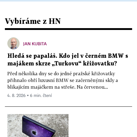
Vybíráme z HN
JAN KUBITA
Hledá se papaláš. Kdo jel v černém BMW s
majákem skrze „Turkovu“ křižovatku?
Před několika dny se do jedné pražské křižovatky
přihnalo obří luxusní BMW se začerněnými skly a
blikajícím majáčkem na střeše. Na červenou...
4. 8. 2026 ▪ 6 min. čtení