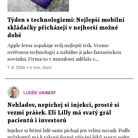
Týden s technologiemi: Nejlepší mobilní
skládačky přicházejí v nejhorší možné
době
Apple letos zopakuje svůj nejlepší trik. Vezme
ověřenou technologii a nabídne ji jako fantastickou
novinku. Firma to v minulosti udělala v...
7. 8. 2026 ▪ 4 min. čtení
LUDĚK VAINERT
Nehladov, nepíchej si injekci, prostě si
vezmi prášek. Eli Lilly má svatý grál
pacientů i investorů
Injekce si běžní lidé sami píchají jen velmi neradi. Podle
průzkumů má k takové formě užívání léků averzi sedm