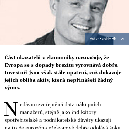
Autor ▪
archiv HN
Část ukazatelů z ekonomiky naznačuje, že
Evropa se s dopady brexitu vyrovnává dobře.
Investoři jsou však stále opatrní, což dokazuje
jejich obliba aktiv, která nepřinášejí žádný
výnos.
N
edávno zveřejněná data nákupních
manažerů, stejně jako indikátory
spotřebitelské a podnikatelské důvěry ukazují
na to, že eurozóna překvapivě dobře odolává šoku