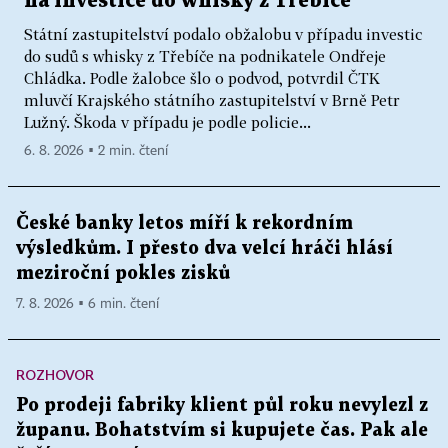
na investice do whisky z Třebíče
Státní zastupitelství podalo obžalobu v případu investic
do sudů s whisky z Třebíče na podnikatele Ondřeje
Chládka. Podle žalobce šlo o podvod, potvrdil ČTK
mluvčí Krajského státního zastupitelství v Brně Petr
Lužný. Škoda v případu je podle policie...
6. 8. 2026 ▪ 2 min. čtení
České banky letos míří k rekordním
výsledkům. I přesto dva velcí hráči hlásí
meziroční pokles zisků
7. 8. 2026 ▪ 6 min. čtení
ROZHOVOR
Po prodeji fabriky klient půl roku nevylezl z
županu. Bohatstvím si kupujete čas. Pak ale