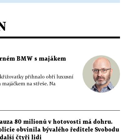
N
 černém BMW s majákem
 křižovatky přihnalo obří luxusní
m majáčkem na střeše. Na
auza 80 milionů v hotovosti má dohru.
olicie obvinila bývalého ředitele Svobodu
další čtyři lidi