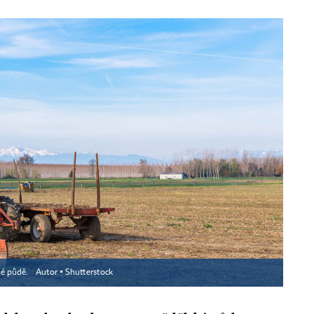
té půdě.
Autor ▪
Shutterstock