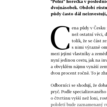
"Polní" horečka v poslední
dvojnásobek. Období růstu
půdy často dál neinvestují
C
ena půdy v Česku r
než ostatní věci, 
tolik, že se část 
s nimi výrazně ome
mezi jejími vlastníky a zeměd
nyní jedinou cestu, jak na i
a obvyklém nájmu vynáší země
dvou procent ročně. To je zh
Odborníci se shodují, že doba
pryč. Podle specializovaného
o čtvrtinu vyšší než loni, r
pololetí bude zaznamenaný rů