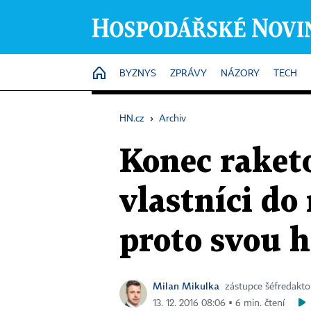
HOME
BYZNYS
ZPRÁVY
NÁZORY
TECH
HN.cz
›
Archiv
Konec raketo
vlastníci do 
proto svou 
Milan Mikulka
zástupce šéfredakt
13. 12. 2016 08:06 ▪ 6 min. čtení