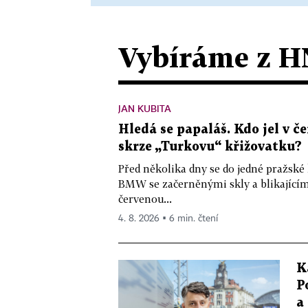
Vybíráme z H
JAN KUBITA
Hledá se papaláš. Kdo jel v
skrze „Turkovu“ křižovatku?
Před několika dny se do jedné pražské
BMW se začerněnými skly a blikající
červenou...
4. 8. 2026 ▪ 6 min. čtení
K
P
a 