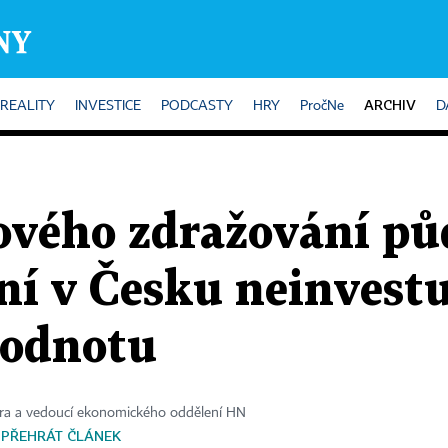
ARCHIV
REALITY
INVESTICE
PODCASTY
HRY
PročNe
D
vého zdražování půd
ní v Česku neinvestuj
hodnotu
ora a vedoucí ekonomického oddělení HN
PŘEHRÁT ČLÁNEK