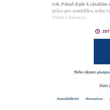
rok. Pokud dojde k zásahům 
práva pro zemědělce, nelze vy
Urban z Farmy.cz.
ZBÝ
Nebo zkuste
předpla
Máte j
#zemědělství
#investice