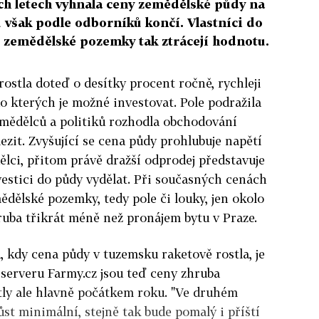
ch letech vyhnala ceny zemědělské půdy na
 však podle odborníků končí. Vlastníci do
, zemědělské pozemky tak ztrácejí hodnotu.
ostla doteď o desítky procent ročně, rychleji
do kterých je možné investovat. Pole podražila
zemědělců a politiků rozhodla obchodování
zit. Zvyšující se cena půdy prohlubuje napětí
ělci, přitom právě dražší odprodej představuje
nvestici do půdy vydělat. Při současných cenách
dělské pozemky, tedy pole či louky, jen okolo
ruba třikrát méně než pronájem bytu v Praze.
, kdy cena půdy v tuzemsku raketově rostla, je
 serveru Farmy.cz jsou teď ceny zhruba
ostly ale hlavně počátkem roku. "Ve druhém
st minimální, stejně tak bude pomalý i příští