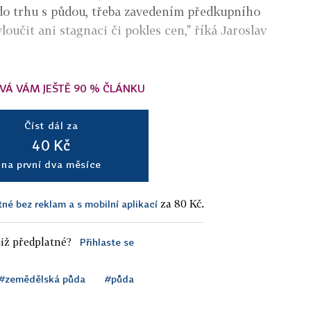
do trhu s půdou, třeba zavedením předkupního
loučit ani stagnaci či pokles cen," říká Jaroslav
VÁ VÁM JEŠTĚ 90 % ČLÁNKU
Číst dál za
40 Kč
na první dva měsíce
za 80 Kč.
tné bez reklam a s mobilní aplikací
iž předplatné?
Přihlaste se
#zemědělská půda
#půda