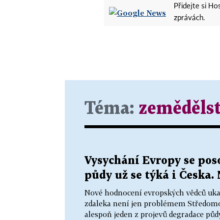
Přidejte si H
zprávách.
Téma:
zemědělst
Vysychání Evropy se poso
půdy už se týká i Česka
Nové hodnocení evropských vědců ukazu
zdaleka není jen problémem Středomo
alespoň jeden z projevů degradace půdy.