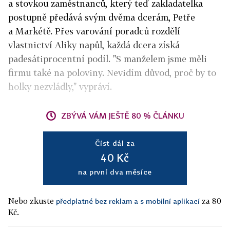
a stovkou zaměstnanců, který teď zakladatelka
postupně předává svým dvěma dcerám, Petře
a Markétě. Přes varování poradců rozdělí
vlastnictví Aliky napůl, každá dcera získá
padesátiprocentní podíl. "S manželem jsme měli
firmu také na poloviny. Nevidím důvod, proč by to
holky nezvládly," vypráví.
ZBÝVÁ VÁM JEŠTĚ 80 % ČLÁNKU
Číst dál za
40 Kč
na první dva měsíce
Nebo zkuste
za 80
předplatné bez reklam a s mobilní aplikací
Kč.