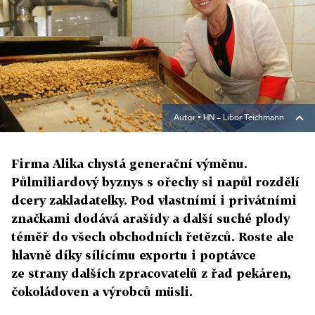
Autor ▪
HN – Libor Teichmann
Firma Alika chystá generační výměnu.
Půlmiliardový byznys s ořechy si napůl rozdělí
dcery zakladatelky. Pod vlastními i privátními
značkami dodává arašídy a další suché plody
téměř do všech obchodních řetězců. Roste ale
hlavně díky sílícímu exportu i poptávce
ze strany dalších zpracovatelů z řad pekáren,
čokoládoven a výrobců müsli.