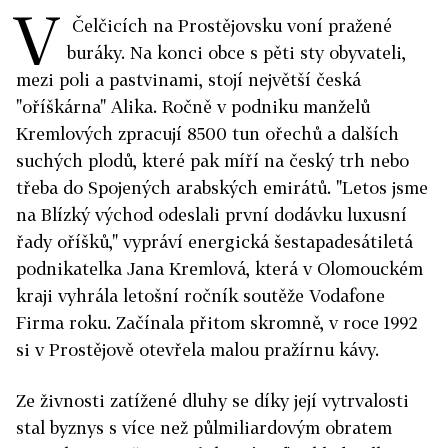
V
Čelčicích na Prostějovsku voní pražené
buráky. Na konci obce s pěti sty obyvateli,
mezi poli a pastvinami, stojí největší česká
"oříškárna" Alika. Ročně v podniku manželů
Kremlových zpracují 8500 tun ořechů a dalších
suchých plodů, které pak míří na český trh nebo
třeba do Spojených arabských emirátů. "Letos jsme
na Blízký východ odeslali první dodávku luxusní
řady oříšků," vypráví energická šestapadesátiletá
podnikatelka Jana Kremlová, která v Olomouckém
kraji vyhrála letošní ročník soutěže Vodafone
Firma roku. Začínala přitom skromně, v roce 1992
si v Prostějově otevřela malou pražírnu kávy.
Ze živnosti zatížené dluhy se díky její vytrvalosti
stal byznys s více než půlmiliardovým obratem