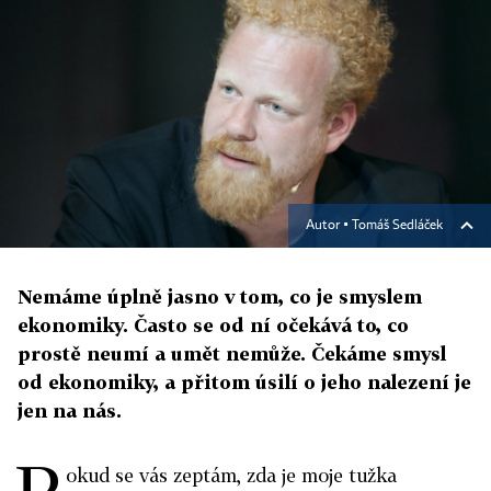
Autor ▪
Tomáš Sedláček
Nemáme úplně jasno v tom, co je smyslem
ekonomiky. Často se od ní očekává to, co
prostě neumí a umět nemůže. Čekáme smysl
od ekonomiky, a přitom úsilí o jeho nalezení je
jen na nás.
P
okud se vás zeptám, zda je moje tužka