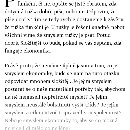
funkční, či ne, optáte se jistě obratem, zda
dotyčná tužka dobře píše, nebo ne. Odpovím, že
píše dobře. Tím se tedy rychle dostaneme k závěru,
že tužka funkční je. U tužky je řešení snadné, neboť
všichni víme, že smyslem tužky je psát. Potud
dobré. Složitější to bude, pokud se vás zeptám, zda
funguje ekonomika.
Právě proto, že nemáme úplně jasno v tom, co je
smyslem ekonomiky, bude se nám na tuto otázku
odpovídat mnohem složitěji. Je jejím smyslem
postarat se o naše materiální potřeby tak, abychom
na ně nemuseli nepřetržitě myslet? Je jejím
smyslem neustálé bohatnutí vyšší třídy? Je jejím
smyslem a cílem utvořit spravedlivou společnost?
Nebo je smyslem ekonomiky to, aby se co možná
nejvíce lidí mělo co nejlépe?