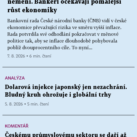
nemění. Bankéři očekávají pomalejší
růst ekonomiky
Bankovní rada České národní banky (ČNB) vidí v české
ekonomice převažující rizika ve směru vyšší inflace.
Rada potvrdila své odhodlání pokračovat v měnové
politice tak, aby se inflace dlouhodobě pohybovala
poblíž dvouprocentního cíle. To nyní...
7. 8. 2026 ▪ 6 min. čtení
ANALÝZA
Dolarová injekce japonský jen nezachrání.
Bludný kruh ohrožuje i globální trhy
5. 8. 2026 ▪ 5 min. čtení
KOMENTÁŘ
Českému průmyslovému sektoru se daří až