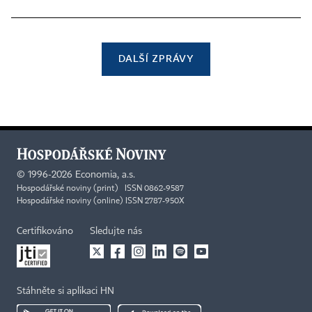
DALŠÍ ZPRÁVY
©
1996-2026
Economia, a.s.
Hospodářské noviny (print) ISSN 0862-9587
Hospodářské noviny (online) ISSN 2787-950X
Certifikováno
Sledujte nás
Stáhněte si aplikaci HN