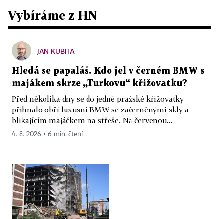
Vybíráme z HN
JAN KUBITA
Hledá se papaláš. Kdo jel v černém BMW s
majákem skrze „Turkovu“ křižovatku?
Před několika dny se do jedné pražské křižovatky
přihnalo obří luxusní BMW se začerněnými skly a
blikajícím majáčkem na střeše. Na červenou...
4. 8. 2026 ▪ 6 min. čtení