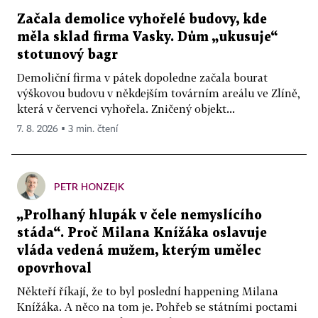
Začala demolice vyhořelé budovy, kde
měla sklad firma Vasky. Dům „ukusuje“
stotunový bagr
Demoliční firma v pátek dopoledne začala bourat
výškovou budovu v někdejším továrním areálu ve Zlíně,
která v červenci vyhořela. Zničený objekt...
7. 8. 2026 ▪ 3 min. čtení
PETR HONZEJK
„Prolhaný hlupák v čele nemyslícího
stáda“. Proč Milana Knížáka oslavuje
vláda vedená mužem, kterým umělec
opovrhoval
Někteří říkají, že to byl poslední happening Milana
Knížáka. A něco na tom je. Pohřeb se státními poctami