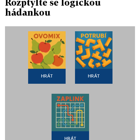
Rozptylte se logickou
hádankou
HRÁT
HRÁT
HRÁT