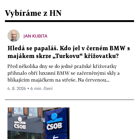
Vybíráme z HN
JAN KUBITA
Hledá se papaláš. Kdo jel v černém BMW s
majákem skrze „Turkovu“ křižovatku?
Před několika dny se do jedné pražské křižovatky
přihnalo obří luxusní BMW se začerněnými skly a
blikajícím majáčkem na střeše. Na červenou...
4. 8. 2026 ▪ 6 min. čtení