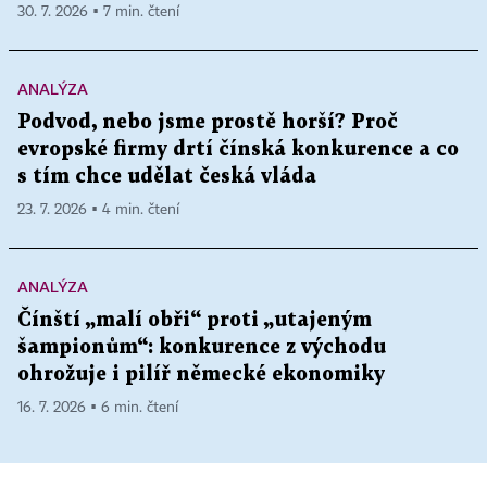
30. 7. 2026 ▪ 7 min. čtení
ANALÝZA
Podvod, nebo jsme prostě horší? Proč
evropské firmy drtí čínská konkurence a co
s tím chce udělat česká vláda
23. 7. 2026 ▪ 4 min. čtení
ANALÝZA
Čínští „malí obři“ proti „utajeným
šampionům“: konkurence z východu
ohrožuje i pilíř německé ekonomiky
16. 7. 2026 ▪ 6 min. čtení