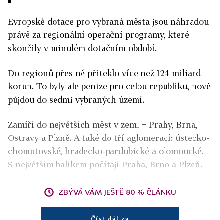
Evropské dotace pro vybraná města jsou náhradou
právě za regionální operační programy, které
skončily v minulém dotačním období.
Do regionů přes ně přiteklo více než 124 miliard
korun. To byly ale peníze pro celou republiku, nově
půjdou do sedmi vybraných území.
Zamíří do největších měst v zemi − Prahy, Brna,
Ostravy a Plzně. A také do tří aglomerací: ústecko-
chomutovské, hradecko-pardubické a olomoucké.
S největším balíkem počítají Praha, Brno a Plzeň.
ZBÝVÁ VÁM JEŠTĚ 80 % ČLÁNKU
Číst dál za