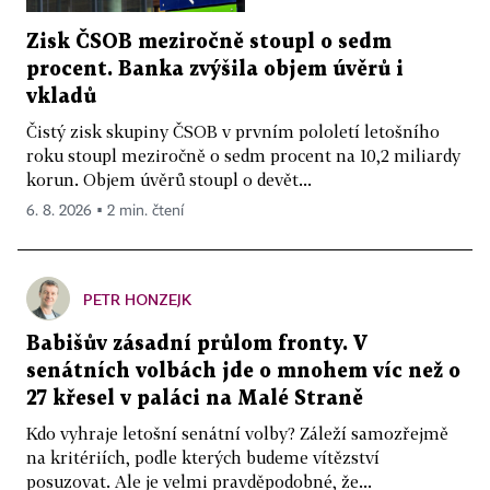
Zisk ČSOB meziročně stoupl o sedm
procent. Banka zvýšila objem úvěrů i
vkladů
Čistý zisk skupiny ČSOB v prvním pololetí letošního
roku stoupl meziročně o sedm procent na 10,2 miliardy
korun. Objem úvěrů stoupl o devět...
6. 8. 2026 ▪ 2 min. čtení
PETR HONZEJK
Babišův zásadní průlom fronty. V
senátních volbách jde o mnohem víc než o
27 křesel v paláci na Malé Straně
Kdo vyhraje letošní senátní volby? Záleží samozřejmě
na kritériích, podle kterých budeme vítězství
posuzovat. Ale je velmi pravděpodobné, že...