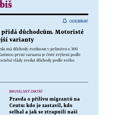
biš
ODEBÍRAT
ik přidá důchodcům. Motoristé
jší varianty
t, zda má důchody zvednout v průměru o 300
atímco první varianta je čisté zvýšení podle
cnění vlády zvedat důchody podle svého
BRUSELSKÝ DIKTÁT
Pravda o přílivu migrantů na
Ceutu: kdo je zastavil, kdo
selhal a jak se ztrapnili naši