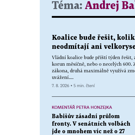
Téma:
Andrej Ba
Koalice bude řešit, kol
neodmítají ani velkoryse
Vládní koalice bude příští týden řeši
korun měsíčně, nebo o necelých 600. Z
zákona, druhá maximálně využívá zmo
uvážení....
7. 8. 2026 ▪ 5 min. čtení
KOMENTÁŘ PETRA HONZEJKA
Babišův zásadní průlom
fronty. V senátních volbách
jde o mnohem víc než o 27