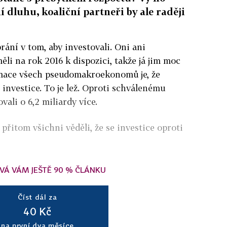
 dluhu, koaliční partneři by ale raději
ání v tom, aby investovali. Oni ani
ěli na rok 2016 k dispozici, takže já jim moc
mace všech pseudomakroekonomů je, že
investice. To je lež. Oproti schválenému
ali o 6,2 miliardy více.
přitom všichni věděli, že se investice oproti
VÁ VÁM JEŠTĚ 90 % ČLÁNKU
Číst dál za
40 Kč
na první dva měsíce