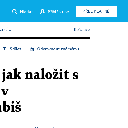
PŘEDPLATNÉ
Hledat
Přihlásit se
BeNative
ALŠÍ
Sdílet
Odemknout známému
jak naložit s
 v
abiš