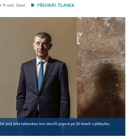
PŘEHRÁT ČLÁNEK
▪ 11 min. čtení
očet pod jeho taktovkou loni skončil poprvé po 20 letech v přebytku.