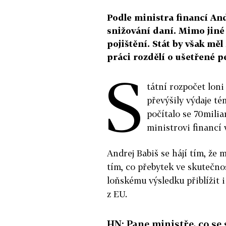
Podle ministra financí And
snižování daní. Mimo jiné
pojištění. Stát by však měl
práci rozdělí o ušetřené p
S
tátní rozpočet loni
převýšily výdaje té
počítalo se 70mil
ministrovi financí v
Andrej Babiš se hájí tím, že 
tím, co přebytek ve skutečnos
loňskému výsledku přiblížit i
z EU.
HN: Pane ministře, co se