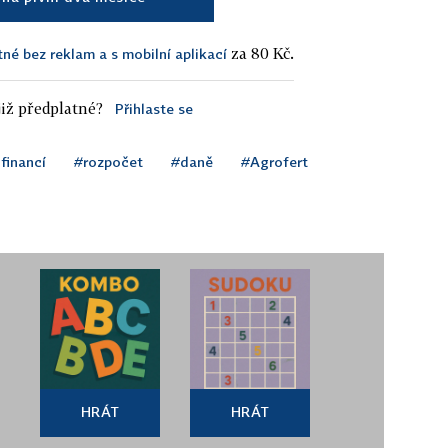
za 80 Kč.
tné bez reklam a s mobilní aplikací
iž předplatné?
Přihlaste se
financí
#rozpočet
#daně
#Agrofert
HRÁT
HRÁT