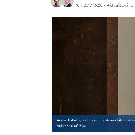
9. 1. 2017 16:26 ▪ Aktualizováno 
Andrej Babiš by mohl slavit, protože státní rozp
Autor ▪
Lukáš Bíba