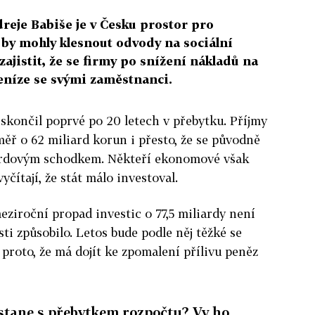
reje Babiše je v Česku prostor pro
 by mohly klesnout odvody na sociální
 zajistit, že se firmy po snížení nákladů na
eníze se svými zaměstnanci.
 skončil poprvé po 20 letech v přebytku. Příjmy
měř o 62 miliard korun i přesto, že se původně
iardovým schodkem. Někteří ekonomové však
yčítají, že stát málo investoval.
meziroční propad investic o 77,5 miliardy není
ti způsobilo. Letos bude podle něj těžké se
 proto, že má dojít ke zpomalení přílivu peněz
 stane s přebytkem rozpočtu? Vy ho