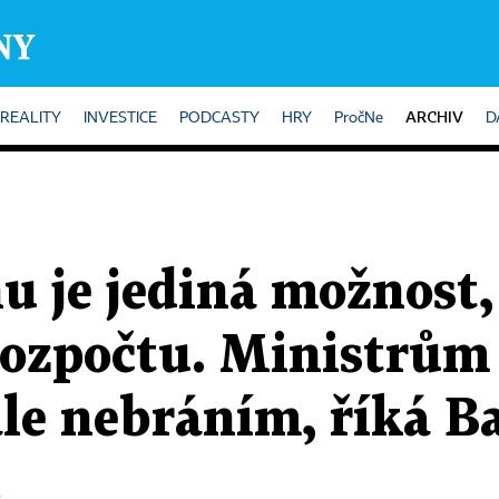
ARCHIV
REALITY
INVESTICE
PODCASTY
HRY
PročNe
D
u je jediná možnost, 
ozpočtu. Ministrům
ale nebráním, říká B
k