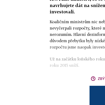
navrhujete dát na snížení
investovali.
Koaličním ministrům nic nebr
nevyčerpali rozpočty, které m
nerozumím. Hlavní dezinfor
důvodem přebytku byly nízké 
rozpočtu jsme naopak investov
Už na začátku loňského roku 
roku 2015 sníží.
ZBÝ