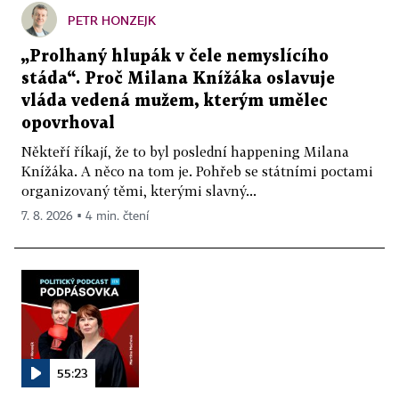
PETR HONZEJK
„Prolhaný hlupák v čele nemyslícího
stáda“. Proč Milana Knížáka oslavuje
vláda vedená mužem, kterým umělec
opovrhoval
Někteří říkají, že to byl poslední happening Milana
Knížáka. A něco na tom je. Pohřeb se státními poctami
organizovaný těmi, kterými slavný...
7. 8. 2026 ▪ 4 min. čtení
55:23