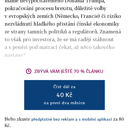
máme nevypočitatelného Donalda Trumpa,
pokračování procesu brexitu, důležité volby
v evropských zemích (Německo, Francie) či riziko
nezvládnutí hladkého přistání čínské ekonomiky
ze strany tamních politiků a regulátorů. Znamená
to však pro investora, že se má raději stáhnout
a s penězi pod matrací čekat, až něco takového
nastane?
ZBÝVÁ VÁM JEŠTĚ 70 % ČLÁNKU
Číst dál za
40 Kč
na první dva měsíce
Nebo zkuste
za 80
předplatné bez reklam a s mobilní aplikací
Kč.