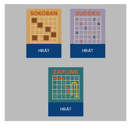
HRÁT
HRÁT
HRÁT