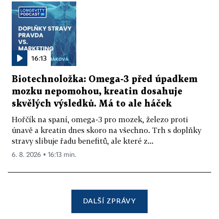
16:13
Biotechnoložka: Omega-3 před úpadkem
mozku nepomohou, kreatin dosahuje
skvělých výsledků. Má to ale háček
Hořčík na spaní, omega-3 pro mozek, železo proti
únavě a kreatin dnes skoro na všechno. Trh s doplňky
stravy slibuje řadu benefitů, ale které z...
6. 8. 2026 ▪ 16:13 min.
DALŠÍ ZPRÁVY