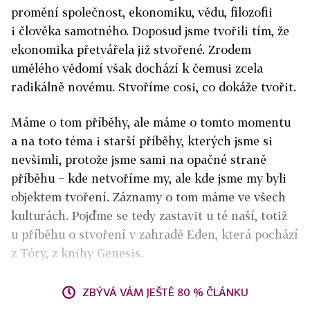
promění společnost, ekonomiku, vědu, filozofii
i člověka samotného. Doposud jsme tvořili tím, že
ekonomika přetvářela již stvořené. Zrodem
umělého vědomí však dochází k čemusi zcela
radikálně novému. Stvoříme cosi, co dokáže tvořit.
Máme o tom příběhy, ale máme o tomto momentu
a na toto téma i starší příběhy, kterých jsme si
nevšimli, protože jsme sami na opačné straně
příběhu − kde netvoříme my, ale kde jsme my byli
objektem tvoření. Záznamy o tom máme ve všech
kulturách. Pojďme se tedy zastavit u té naší, totiž
u příběhu o stvoření v zahradě Eden, která pochází
z Tóry, z knihy Genesis.
ZBÝVÁ VÁM JEŠTĚ 80 % ČLÁNKU