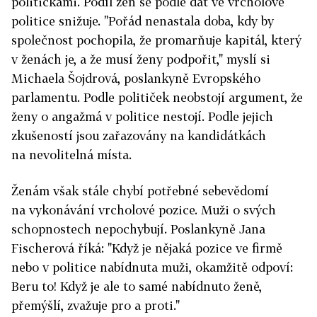
političkami. Podíl žen se podle dat ve vrcholové
politice snižuje. "Pořád nenastala doba, kdy by
společnost pochopila, že promarňuje kapitál, který
v ženách je, a že musí ženy podpořit," myslí si
Michaela Šojdrová, poslankyně Evropského
parlamentu. Podle političek neobstojí argument, že
ženy o angažmá v politice nestojí. Podle jejich
zkušeností jsou zařazovány na kandidátkách
na nevolitelná místa.
Ženám však stále chybí potřebné sebevědomí
na vykonávání vrcholové pozice. Muži o svých
schopnostech nepochybují. Poslankyně Jana
Fischerová říká: "Když je nějaká pozice ve firmě
nebo v politice nabídnuta muži, okamžitě odpoví:
Beru to! Když je ale to samé nabídnuto ženě,
přemýšlí, zvažuje pro a proti."