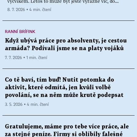
výcvikem. Letos to může být ještě výrazně víc, do...
8. 7. 2026 ▪ 4 min. čtení
RANNÍ BRÍFINK
Když ubývá práce pro absolventy, je cestou
armáda? Podívali jsme se na platy vojáků
7. 7. 2026 ▪ 1 min. čtení
Co tě baví, tím buď! Nutit potomka do
aktivit, které odmítá, jen kvůli volbě
povolání, se na něm může krutě podepsat
3. 5. 2026 ▪ 4 min. čtení
Gratulujeme, máme pro tebe více práce, ale
za stejné peníze. Firmy si oblíbily falešné