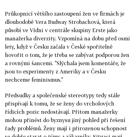
Průkopnicí většího zastoupení žen ve firmách je
dlouhodobě Vera Budway Strobachová, která
působí ve Vídni v centrále skupiny Erste jako
manažerka diverzity. Vzpomíná na dobu před osmi
lety, když v Česku začala v České spořitelně
hovořit o tom, že je třeba se zabývat podporou žen
a rovnými šancemi. "Slýchala jsem komentáře, že
jsou to experimenty z Ameriky a v Česku
nechceme feminismus."
Předsudky a společenské stereotypy tedy stále
přispívají k tomu, že se ženy do vrcholových
řídicích pozic nedostávají. Přitom manažerky
mohou přinést do byznysu jiný pohled při řešení
řady problémů. Ženy mají i přirozenou schopnost
se dobře starat o týmy a zákazníky. Situaci mají