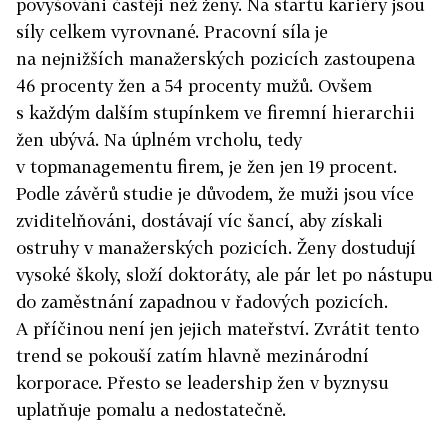
povyšováni častěji než ženy. Na startu kariéry jsou
síly celkem vyrovnané. Pracovní síla je
na nejnižších manažerských pozicích zastoupena
46 procenty žen a 54 procenty mužů. Ovšem
s každým dalším stupínkem ve firemní hierarchii
žen ubývá. Na úplném vrcholu, tedy
v topmanagementu firem, je žen jen 19 procent.
Podle závěrů studie je důvodem, že muži jsou více
zviditelňováni, dostávají víc šancí, aby získali
ostruhy v manažerských pozicích. Ženy dostudují
vysoké školy, složí doktoráty, ale pár let po nástupu
do zaměstnání zapadnou v řadových pozicích.
A příčinou není jen jejich mateřství. Zvrátit tento
trend se pokouší zatím hlavně mezinárodní
korporace. Přesto se leadership žen v byznysu
uplatňuje pomalu a nedostatečně.