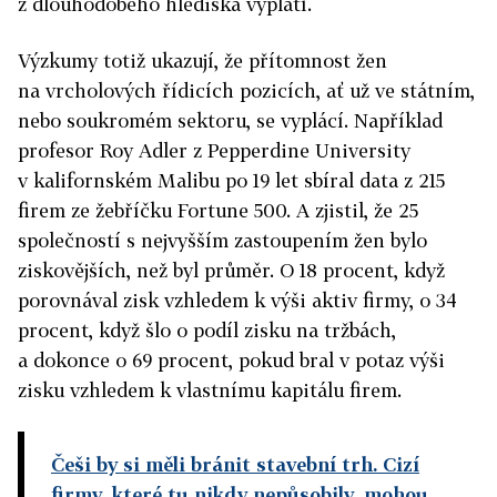
z dlouhodobého hlediska vyplatí.
Výzkumy totiž ukazují, že přítomnost žen
na vrcholových řídicích pozicích, ať už ve státním,
nebo soukromém sektoru, se vyplácí. Například
profesor Roy Adler z Pepperdine University
v kalifornském Malibu po 19 let sbíral data z 215
firem ze žebříčku Fortune 500. A zjistil, že 25
společností s nejvyšším zastoupením žen bylo
ziskovějších, než byl průměr. O 18 procent, když
porovnával zisk vzhledem k výši aktiv firmy, o 34
procent, když šlo o podíl zisku na tržbách,
a dokonce o 69 procent, pokud bral v potaz výši
zisku vzhledem k vlastnímu kapitálu firem.
Češi by si měli bránit stavební trh. Cizí
firmy, které tu nikdy nepůsobily, mohou