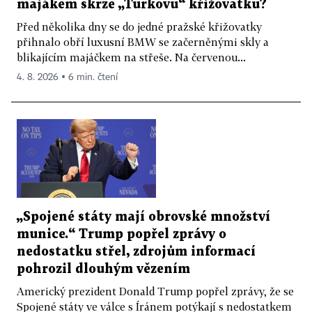
majákem skrze „Turkovu“ křižovatku?
Před několika dny se do jedné pražské křižovatky
přihnalo obří luxusní BMW se začerněnými skly a
blikajícím majáčkem na střeše. Na červenou...
4. 8. 2026 ▪ 6 min. čtení
„Spojené státy mají obrovské množství
munice.“ Trump popřel zprávy o
nedostatku střel, zdrojům informací
pohrozil dlouhým vězením
Americký prezident Donald Trump popřel zprávy, že se
Spojené státy ve válce s Íránem potýkají s nedostatkem