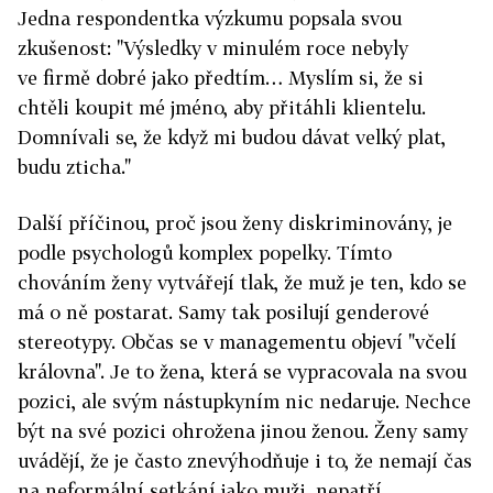
Jedna respondentka výzkumu popsala svou
zkušenost: "Výsledky v minulém roce nebyly
ve firmě dobré jako předtím… Myslím si, že si
chtěli koupit mé jméno, aby přitáhli klientelu.
Domnívali se, že když mi budou dávat velký plat,
budu zticha."
Další příčinou, proč jsou ženy diskriminovány, je
podle psychologů komplex popelky. Tímto
chováním ženy vytvářejí tlak, že muž je ten, kdo se
má o ně postarat. Samy tak posilují genderové
stereotypy. Občas se v managementu objeví "včelí
královna". Je to žena, která se vypracovala na svou
pozici, ale svým nástupkyním nic nedaruje. Nechce
být na své pozici ohrožena jinou ženou. Ženy samy
uvádějí, že je často znevýhodňuje i to, že nemají čas
na neformální setkání jako muži, nepatří