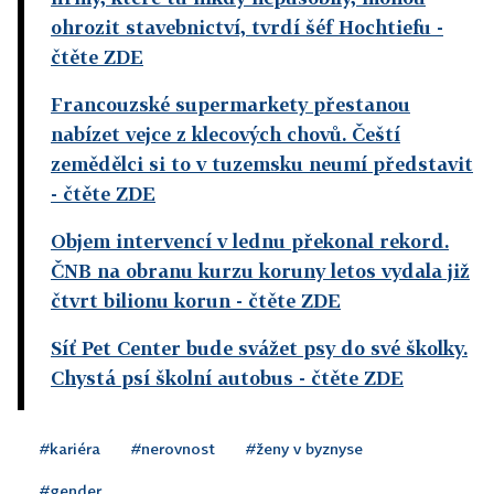
ohrozit stavebnictví, tvrdí šéf Hochtiefu
-
čtěte ZDE
Francouzské supermarkety přestanou
nabízet vejce z klecových chovů. Čeští
zemědělci si to v tuzemsku neumí představit
- čtěte ZDE
Objem intervencí v lednu překonal rekord.
ČNB na obranu kurzu koruny letos vydala již
čtvrt bilionu korun
- čtěte ZDE
Síť Pet Center bude svážet psy do své školky.
Chystá psí školní autobus
- čtěte ZDE
#kariéra
#nerovnost
#ženy v byznyse
#gender