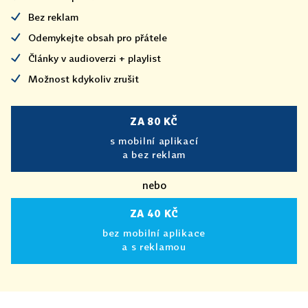
Bez reklam
Odemykejte obsah pro přátele
Články v audioverzi + playlist
Možnost kdykoliv zrušit
ZA 80 KČ
s mobilní aplikací
a bez reklam
nebo
ZA 40 KČ
bez mobilní aplikace
a s reklamou