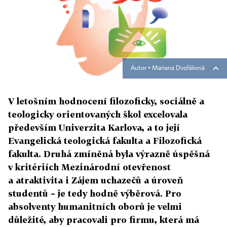
Autor ▪
Mariana Dvořáková
V letošním hodnocení filozoficky, sociálně a
teologicky orientovaných škol excelovala
především Univerzita Karlova, a to její
Evangelická teologická fakulta a Filozofická
fakulta. Druhá zmíněná byla výrazně úspěšná
v kritériích Mezinárodní otevřenost
a atraktivita i Zájem uchazečů a úroveň
studentů – je tedy hodně výběrová. Pro
absolventy humanitních oborů je velmi
důležité, aby pracovali pro firmu, která má