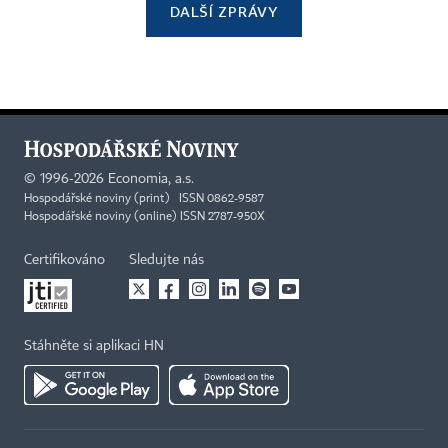
DALŠÍ ZPRÁVY
©
1996-2026
Economia, a.s.
Hospodářské noviny (print) ISSN 0862-9587
Hospodářské noviny (online) ISSN 2787-950X
Certifikováno
Sledujte nás
Stáhněte si aplikaci HN