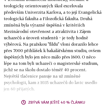
teologicky orientovaných škol excelovala
především Univerzita Karlova, a to její Evangelická
teologická fakulta a Filozofická fakulta. Druhá
zmíněná byla výrazně úspěšná v kritériích
Mezinárodní otevřenost a atraktivita i Zájem
uchazečů a úroveň studentů − je tedy hodně
výběrová. Na pražskou "fildu" vloni dorazilo lehce
přes 7000 přihlášek k bakalářskému studiu, ovšem
úspěšných bylo jen něco málo přes 1600. O něco
lépe na tom byli uchazeči o magisterské studium,
jichž se na školu dostalo téměř 40 procent.
Největší tlačenice panuje na už zmíněné
psychologii, kam z 1035 uchazečů do lavic usedlo
jen 60 přijatých.
ZBÝVÁ VÁM JEŠTĚ 40 % ČLÁNKU