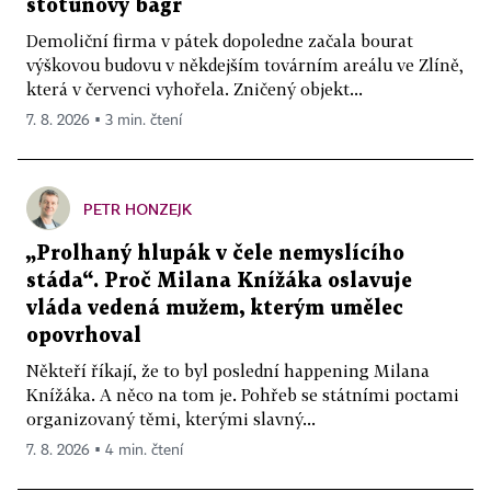
stotunový bagr
Demoliční firma v pátek dopoledne začala bourat
výškovou budovu v někdejším továrním areálu ve Zlíně,
která v červenci vyhořela. Zničený objekt...
7. 8. 2026 ▪ 3 min. čtení
PETR HONZEJK
„Prolhaný hlupák v čele nemyslícího
stáda“. Proč Milana Knížáka oslavuje
vláda vedená mužem, kterým umělec
opovrhoval
Někteří říkají, že to byl poslední happening Milana
Knížáka. A něco na tom je. Pohřeb se státními poctami
organizovaný těmi, kterými slavný...
7. 8. 2026 ▪ 4 min. čtení