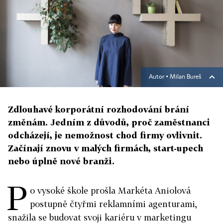
Autor ▪
Milan Bureš
Zdlouhavé korporátní rozhodování brání
změnám. Jedním z důvodů, proč zaměstnanci
odcházejí, je nemožnost chod firmy ovlivnit.
Začínají znovu v malých firmách, start-upech
nebo úplně nové branži.
P
o vysoké škole prošla Markéta Aniolová
postupně čtyřmi reklamními agenturami,
snažila se budovat svoji kariéru v marketingu