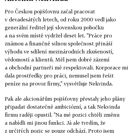
Pro Českou pojišťovnu začal pracovat
v devadesátých letech, od roku 2000 vedl jako
generální ředitel její slovenskou pobočku
a na svém místě vydržel deset let. "Práce pro
známou a finančně silnou společnost přináší
výhodu ve sdílení mezinárodních zkušeností,
vědomostí a klien­tů. Měl jsem dobré zázemí
a obchodní partneři mě respektovali. Korporace mi
dala prostředky pro práci, nemusel jsem řešit
peníze na provoz firmy," vysvětluje Nekvinda.
Pak ale akcionářům pojišťovny přestaly jeho plány
připadat dostatečně ambi­ciózní, a tak Nekvinda
firmu raději opustil. "Na mé pozici chtěli změnu
a nabídli mi jinou funkci. Já ale tvrdím, že
z určitých pozic se pouze odchází. Proto jsem