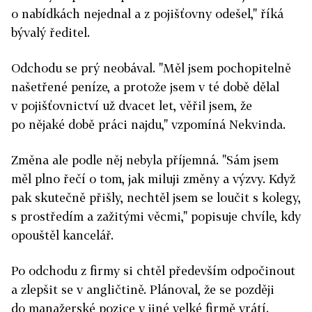
o nabídkách nejednal a z pojišťovny odešel," říká
bývalý ředitel.
Odchodu se prý neobával. "Měl jsem pochopitelně
našetřené peníze, a protože jsem v té době dělal
v pojišťovnictví už dvacet let, věřil jsem, že
po nějaké době práci najdu," vzpomíná Nekvinda.
Změna ale podle něj nebyla příjemná. "Sám jsem
měl plno řečí o tom, jak miluji změny a výzvy. Když
pak skutečně přišly, nechtěl jsem se loučit s kolegy,
s prostředím a zažitými věcmi," popisuje chvíle, kdy
opouštěl kancelář.
Po odchodu z firmy si chtěl především odpočinout
a zlepšit se v angličtině. Plánoval, že se později
do manažerské pozice v jiné velké firmě vrátí.