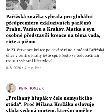
Pařížská značka vybrala pro globální
předpremiéru exkluzivních parfémů
Prahu, Varšavu a Krakov. Matka a syn
osobně představili kreace na téma voda,
růže a pižmo
Je 23. července krátce po deváté ráno a módní Pařížská
ulice v centru Prahy ještě spí. Přesto se tudy začínají
trousit vybraní lifestyloví...
8. 8. 2026 ▪ 4 min. čtení
PETR HONZEJK
„Prolhaný hlupák v čele nemyslícího
stáda“. Proč Milana Knížáka oslavuje
vláda vedená mužem, kterým umělec