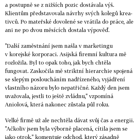
a postupně se z nižších pozic dostávala výš.
Klientům představovala návrhy svých kolegů krea­
tivců. Po mateřské dovolené se vrátila do práce, ale
ani ne po dvou měsících dostala výpověď.
"Další zaměstnání jsem našla v marketingu
v korejské korporaci. Asijská firemní kultura mě
rozložila. Byl to opak toho, jak bych chtěla
fungovat. Zaskočila mě striktní hierarchie spojená
se slepým posloucháním nadřízeného, vyjádření
vlastního názoru bylo nepatřičné. Každý den jsem
uvažovala, jestli to ještě zvládnu," vzpomíná
Aniolová, která nakonec zůstala půl roku.
Velké firmě už ale nechtěla dávat svůj čas a energii.
"Ačkoliv jsem byla výborně placená, cítila jsem se
jako otrok," komentuje odchod, který zásadně