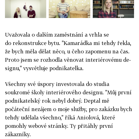
Uvažovala o dalším zaměstnání a vrhla se
do rekonstrukce bytu. "Kamarádka mi tehdy řekla,
že bych měla dělat něco, u čeho zapomenu na čas.
Proto jsem se rozhodla věnovat interiérovému de­
signu," vysvětluje podnikatelka.
Všechny své úspory investovala do studia
soukromé školy interiérového de­signu. "Můj první
podnikatelský rok nebyl dobrý. Deptal mě
počáteční nezájem o moje služby, pro zakázku bych
tehdy udělala všechno," říká Aniolová, které
pomohly webové stránky. Ty přitáhly první
zákazníky.