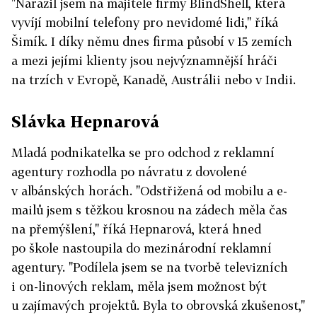
"Narazil jsem na majitele firmy BlindShell, která
vyvíjí mobilní telefony pro nevidomé lidi," říká
Šimík. I díky němu dnes firma působí v 15 zemích
a mezi jejími klienty jsou nejvýznamnější hráči
na trzích v Evropě, Kanadě, Austrálii nebo v Indii.
Slávka Hepnarová
Mladá podnikatelka se pro odchod z reklamní
agentury rozhodla po návratu z dovolené
v albánských horách. "Odstřižená od mobilu a e-
mailů jsem s těžkou krosnou na zádech měla čas
na přemýšlení," říká Hepnarová, která hned
po škole nastoupila do mezinárodní reklamní
agentury. "Podílela jsem se na tvorbě televizních
i on-linových reklam, měla jsem možnost být
u zajímavých projektů. Byla to obrovská zkušenost,"