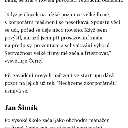
"Když je člověk na nízké pozici ve velké firmě,
s korporátní mašinerií se nesetkává. Spoustu věcí
se učí, pořád se děje něco nového. Když jsem
povýšil, narazil jsem při prosazování změn
na předpisy, prezentace a schvalování výborů.
Setrvačnost velké firmy mě začala frustrovat,"
vysvětluje Černý.
Při zavádění nových nařízení ve start-upu dává
pozor na jejich užitek. "Nechceme zkorporátnět,"
usmívá se.
Jan Šimík
Po vysoké škole začal jako obchodní manažer
ve firmě Apple, měl na starosti navazování