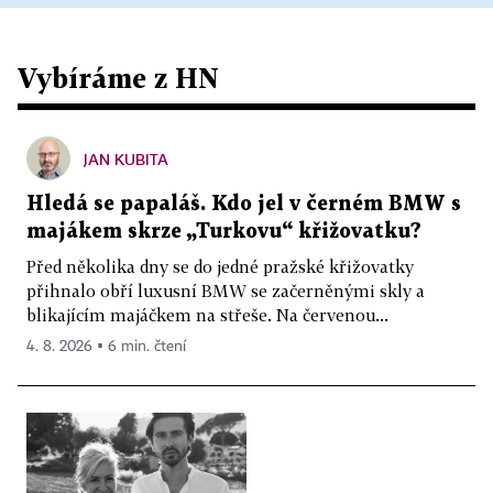
Vybíráme z HN
JAN KUBITA
Hledá se papaláš. Kdo jel v černém BMW s
majákem skrze „Turkovu“ křižovatku?
Před několika dny se do jedné pražské křižovatky
přihnalo obří luxusní BMW se začerněnými skly a
blikajícím majáčkem na střeše. Na červenou...
4. 8. 2026 ▪ 6 min. čtení