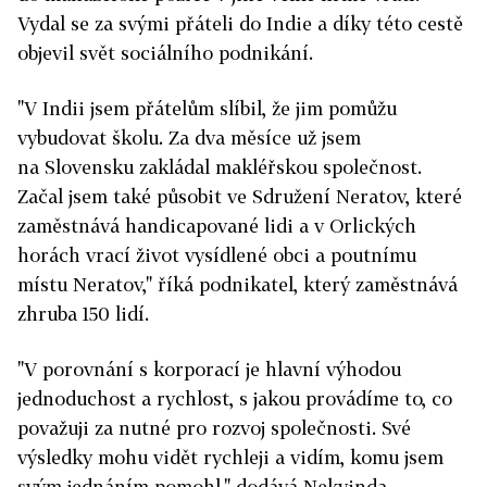
Vydal se za svými přáteli do Indie a díky této cestě
objevil svět sociálního podnikání.
"V Indii jsem přátelům slíbil, že jim pomůžu
vybudovat školu. Za dva měsíce už jsem
na Slovensku zakládal makléřskou společnost.
Začal jsem také působit ve Sdružení Neratov, které
zaměstnává handicapované lidi a v Orlických
horách vrací život vysídlené obci a poutnímu
místu Neratov," říká podnikatel, který zaměstnává
zhruba 150 lidí.
"V porovnání s korporací je hlavní výhodou
jednoduchost a rychlost, s jakou provádíme to, co
považuji za nutné pro rozvoj společnosti. Své
výsledky mohu vidět rychleji a vidím, komu jsem
svým jednáním pomohl," dodává Nekvinda.