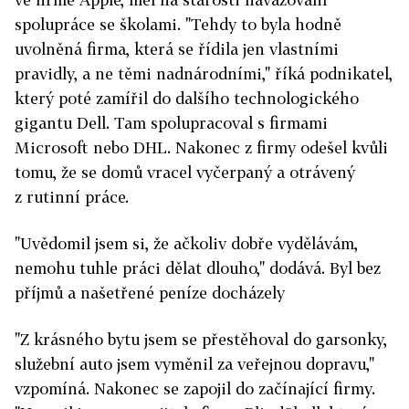
spolupráce se školami. "Tehdy to byla hodně
uvolněná firma, která se řídila jen vlastními
pravidly, a ne těmi nadnárodními," říká podnikatel,
který poté zamířil do dalšího technologického
gigantu Dell. Tam spolupracoval s firmami
Microsoft nebo DHL. Nakonec z firmy odešel kvůli
tomu, že se domů vracel vyčerpaný a otrávený
z rutinní práce.
"Uvědomil jsem si, že ačkoliv dobře vydělávám,
nemohu tuhle práci dělat dlouho," dodává.
Byl bez
příjmů a našetřené peníze docházely
"Z krásného bytu jsem se přestěhoval do garsonky,
služební auto jsem vyměnil za veřejnou dopravu,"
vzpomíná. Nakonec se zapojil do začínající firmy.