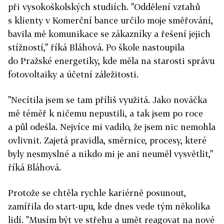
při vysokoškolských studiích. "Oddělení vztahů
s klienty v Komerční bance určilo moje směřování,
bavila mě komunikace se zákazníky a řešení jejich
stížností," říká Bláhová. Po škole nastoupila
do Pražské energetiky, kde měla na starosti správu
fotovoltaiky a účetní záležitosti.
"Necítila jsem se tam příliš využitá. Jako nováčka
mě téměř k ničemu nepustili, a tak jsem po roce
a půl odešla. Nejvíce mi vadilo, že jsem nic nemohla
ovlivnit. Zajetá pravidla, směrnice, procesy, které
byly nesmyslné a nikdo mi je ani neuměl vysvětlit,"
říká Bláhová.
Protože se chtěla rychle kariérně posunout,
zamířila do start-upu, kde dnes vede tým několika
lidí. "Musím být ve střehu a umět reagovat na nové