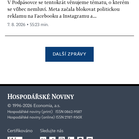
V Podpásovce se tentokrát věnujeme tématu, o kterém
se vůbec nemluví. Meta začala blokovat politickou
reklamu na Facebooku a Instagramu a...
7. 8. 2026 ▪ 55:23 min.
DALŠÍ ZPRÁVY
©
1996-2026
Economia, a.s.
Hospodářské noviny (print) ISSN 0862-9587
Hospodářské noviny (online) ISSN 2787-950X
Certifikováno
Sledujte nás