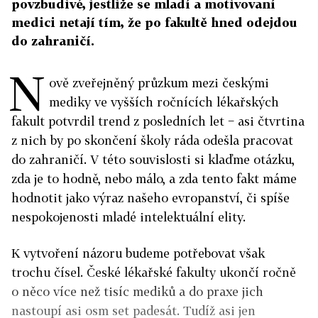
povzbudivé, jestliže se mladí a motivovaní
medici netají tím, že po fakultě hned odejdou
do zahraničí.
N
ově zveřejněný průzkum mezi českými
mediky ve vyšších ročnících lékařských
fakult potvrdil trend z posledních let − asi čtvrtina
z nich by po skončení školy ráda odešla pracovat
do zahraničí. V této souvislosti si klaďme otázku,
zda je to hodně, nebo málo, a zda tento fakt máme
hodnotit jako výraz našeho evropanství, či spíše
nespokojenosti mladé intelektuální elity.
K vytvoření názoru budeme potřebovat však
trochu čísel. České lékařské fakulty ukončí ročně
o něco více než tisíc mediků a do praxe jich
nastoupí asi osm set padesát. Tudíž asi jen