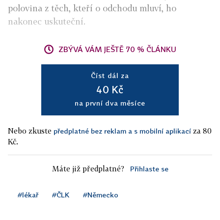
polovina z těch, kteří o odchodu mluví, ho
nakonec uskuteční.
ZBÝVÁ VÁM JEŠTĚ 70 % ČLÁNKU
Číst dál za
40 Kč
na první dva měsíce
Nebo zkuste
za 80
předplatné bez reklam a s mobilní aplikací
Kč.
Máte již předplatné?
Přihlaste se
#lékař
#ČLK
#Německo