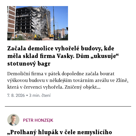
Začala demolice vyhořelé budovy, kde
měla sklad firma Vasky. Dům „ukusuje“
stotunový bagr
Demoliční firma v pátek dopoledne začala bourat
výškovou budovu v někdejším továrním areálu ve Zlíně,
která v červenci vyhořela. Zničený objekt...
7. 8. 2026 ▪ 3 min. čtení
PETR HONZEJK
„Prolhaný hlupák v čele nemyslícího