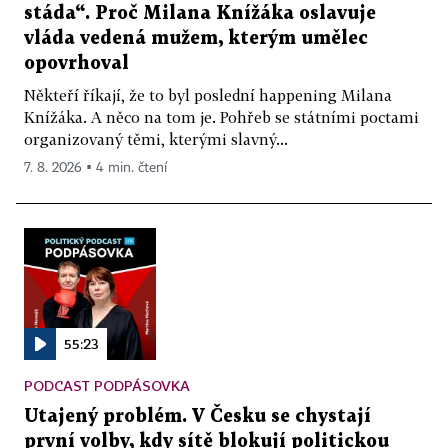
stáda“. Proč Milana Knížáka oslavuje
vláda vedená mužem, kterým umělec
opovrhoval
Někteří říkají, že to byl poslední happening Milana
Knížáka. A něco na tom je. Pohřeb se státními poctami
organizovaný těmi, kterými slavný...
7. 8. 2026 ▪ 4 min. čtení
55:23
PODCAST PODPÁSOVKA
Utajený problém. V Česku se chystají
první volby, kdy sítě blokují politickou