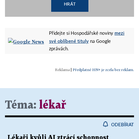
HRÁT
mezi
Přidejte si Hospodářské noviny
své oblíbené tituly
na Google
zprávách.
|
Předplatné HN+ je zcela bez reklam.
Téma:
lékař
ODEBÍRAT
Lékaři kvůli AI ztrácí schopnost