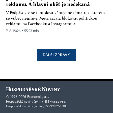
reklamu. A hlavní oběť je nečekaná
V Podpásovce se tentokrát věnujeme tématu, o kterém
se vůbec nemluví. Meta začala blokovat politickou
reklamu na Facebooku a Instagramu a...
7. 8. 2026 ▪ 55:23 min.
DALŠÍ ZPRÁVY
©
1996-2026
Economia, a.s.
Hospodářské noviny (print) ISSN 0862-9587
Hospodářské noviny (online) ISSN 2787-950X