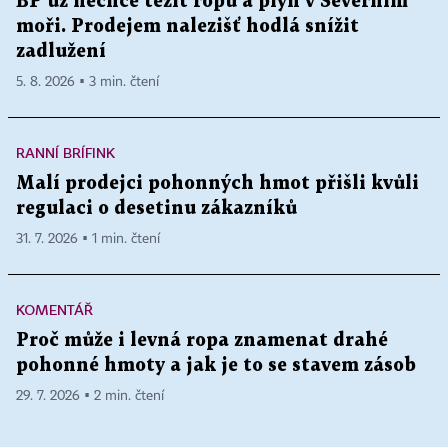
BP už nechce těžit ropu a plyn v Severním
moři. Prodejem nalezišť hodlá snížit
zadlužení
5. 8. 2026 ▪ 3 min. čtení
RANNÍ BRÍFINK
Malí prodejci pohonných hmot přišli kvůli
regulaci o desetinu zákazníků
31. 7. 2026 ▪ 1 min. čtení
KOMENTÁŘ
Proč může i levná ropa znamenat drahé
pohonné hmoty a jak je to se stavem zásob
29. 7. 2026 ▪ 2 min. čtení