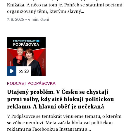
Knížáka. A něco na tom je. Pohřeb se státními poctami
organizovaný těmi, kterými slavný...
7. 8. 2026 ▪ 4 min. čtení
55:23
PODCAST PODPÁSOVKA
Utajený problém. V Česku se chystají
první volby, kdy sítě blokují politickou
reklamu. A hlavní oběť je nečekaná
V Podpásovce se tentokrát věnujeme tématu, o kterém
se vůbec nemluví. Meta začala blokovat politickou
reklamu na Facebooku a Instagramu a...