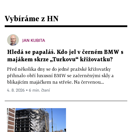
Vybíráme z HN
JAN KUBITA
Hledá se papaláš. Kdo jel v černém BMW s
majákem skrze „Turkovu“ křižovatku?
Před několika dny se do jedné pražské křižovatky
přihnalo obří luxusní BMW se začerněnými skly a
blikajícím majáčkem na střeše. Na červenou...
4. 8. 2026 ▪ 6 min. čtení