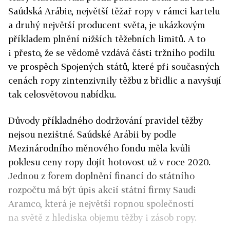
Saúdská Arábie, největší těžař ropy v rámci kartelu
a druhý největší producent světa, je ukázkovým
příkladem plnění nižších těžebních limitů. A to
i přesto, že se vědomě vzdává části tržního podílu
ve prospěch Spojených států, které při současných
cenách ropy zintenzivnily těžbu z břidlic a navyšují
tak celosvětovou nabídku.
Důvody příkladného dodržování pravidel těžby
nejsou nezištné. Saúdské Arábii by podle
Mezinárodního měnového fondu měla kvůli
poklesu ceny ropy dojít hotovost už v roce 2020.
Jednou z forem doplnění financí do státního
rozpočtu má být úpis akcií státní firmy Saudi
Aramco, která je největší ropnou společností
na světě z hlediska objemu těžby i zásob ropy.