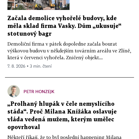
Začala demolice vyhořelé budovy, kde
měla sklad firma Vasky. Dům „ukusuje“
stotunový bagr
Demoliční firma v pátek dopoledne začala bourat
výškovou budovu v někdejším továrním areálu ve Zlíně,
která v červenci vyhořela. Zničený objekt...
7. 8. 2026 ▪ 3 min. čtení
PETR HONZEJK
„Prolhaný hlupák v čele nemyslícího
stáda“. Proč Milana Knížáka oslavuje
vláda vedená mužem, kterým umělec
opovrhoval
Někteří říkají, že to byl poslední happening Milana