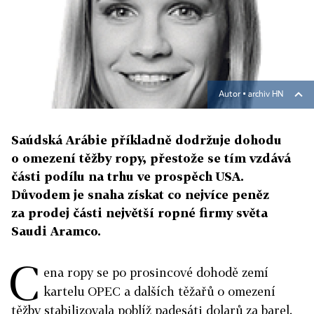
Autor ▪
archiv HN
Saúdská Arábie příkladně dodržuje dohodu
o omezení těžby ropy, přestože se tím vzdává
části podílu na trhu ve prospěch USA.
Důvodem je snaha získat co nejvíce peněz
za prodej části největší ropné firmy světa
Saudi Aramco.
C
ena ropy se po prosincové dohodě zemí
kartelu OPEC a dalších těžařů o omezení
těžby stabilizovala poblíž padesáti dolarů za barel.