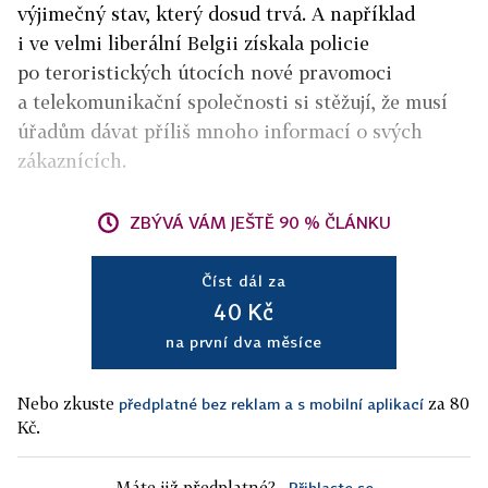
výjimečný stav, který dosud trvá. A například
i ve velmi liberální Belgii získala policie
po teroristických útocích nové pravomoci
a telekomunikační společnosti si stěžují, že musí
úřadům dávat příliš mnoho informací o svých
zákaznících.
ZBÝVÁ VÁM JEŠTĚ 90 % ČLÁNKU
Číst dál za
40 Kč
na první dva měsíce
Nebo zkuste
za 80
předplatné bez reklam a s mobilní aplikací
Kč.
Máte již předplatné?
Přihlaste se