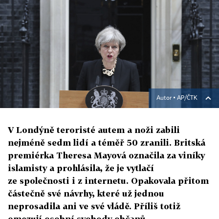
Autor ▪
AP/ČTK
V Londýně teroristé autem a noži zabili
nejméně sedm lidí a téměř 50 zranili. Britská
premiérka Theresa Mayová označila za viníky
islamisty a prohlásila, že je vytlačí
ze společnosti i z internetu. Opakovala přitom
částečně své návrhy, které už jednou
neprosadila ani ve své vládě. Příliš totiž
omezují osobní svobody občanů.