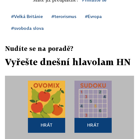
#Velká Británie
#terorismus
#Evropa
#svoboda slova
Nudíte se na poradě?
Vyřešte dnešní hlavolam HN
HRÁT
HRÁT