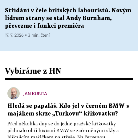
Střídání v čele britských labouristů. Novým
lídrem strany se stal Andy Burnham,
převezme i funkci premiéra
17. 7. 2026 ▪ 3 min. čtení
Vybíráme z HN
JAN KUBITA
Hledá se papaláš. Kdo jel v černém BMW s
majákem skrze „Turkovu“ křižovatku?
Před několika dny se do jedné pražské křižovatky
přihnalo obří luxusní BMW se začerněnými skly a
blikajícím majáčkem na střeše. Na červenou...