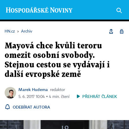
HN.cz
›
Archiv
Mayová chce kvůli teroru
omezit osobní svobody.
Stejnou cestou se vydávají i
další evropské země
Marek Hudema
redaktor
PŘEHRÁT ČLÁNEK
5. 6. 2017 10:04 ▪ 4 min. čtení
ODEBÍRAT AUTORA