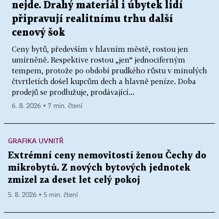
nejde. Drahý materiál i úbytek lidí
připravují realitnímu trhu další
cenový šok
Ceny bytů, především v hlavním městě, rostou jen
umírněně. Respektive rostou „jen“ jednociferným
tempem, protože po období prudkého růstu v minulých
čtvrtletích došel kupcům dech a hlavně peníze. Doba
prodejů se prodlužuje, prodávající...
6. 8. 2026 ▪ 7 min. čtení
GRAFIKA UVNITŘ
Extrémní ceny nemovitostí ženou Čechy do
mikrobytů. Z nových bytových jednotek
zmizel za deset let celý pokoj
5. 8. 2026 ▪ 5 min. čtení