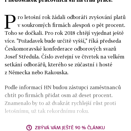
P
ro letošní rok žádali odboráři zvyšování platů
v soukromých firmách alespoň o pět procent.
Toho se dočkali. Pro rok 2018 chtějí vyjednat ještě
více. "Požadavek bude určitě vyšší," říká předseda
Českomoravské konfederace odborových svazů
Josef Středula. Číslo zveřejní ve čtvrtek na velkém
setkání odborářů, kterého se zúčastní i hosté
z Německa nebo Rakouska.
Podle informací HN budou zástupci zaměstnanců
chtít po firmách přidat osm až deset procent.
Znamenalo by to až dvakrát rychlejší růst proti
letošnímu, už tak rekordnímu roku.
ZBÝVÁ VÁM JEŠTĚ 90 % ČLÁNKU