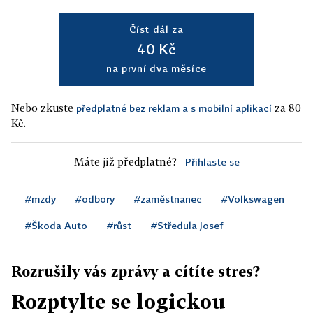
Číst dál za
40 Kč
na první dva měsíce
Nebo zkuste
za 80
předplatné bez reklam a s mobilní aplikací
Kč.
Máte již předplatné?
Přihlaste se
#mzdy
#odbory
#zaměstnanec
#Volkswagen
#Škoda Auto
#růst
#Středula Josef
Rozrušily vás zprávy a cítíte stres?
Rozptylte se logickou