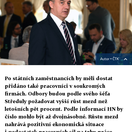
Autor ▪
ČTK
Po státních zaměstnancích by měli dostat
přidáno také pracovníci v soukromých
firmách. Odbory budou podle svého šéfa
Středuly požadovat vyšší růst mezd než
letošních pět procent. Podle informací HN by
číslo mohlo být až dvojnásobné. Růstu mezd
nahrává pozitivní ekonomická situace
i nedostatek pracovních sil na trhu práce.