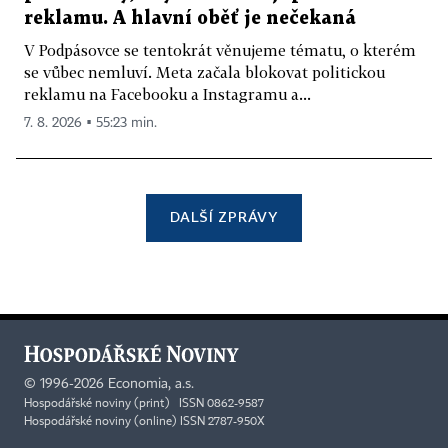
reklamu. A hlavní oběť je nečekaná
V Podpásovce se tentokrát věnujeme tématu, o kterém
se vůbec nemluví. Meta začala blokovat politickou
reklamu na Facebooku a Instagramu a...
7. 8. 2026 ▪ 55:23 min.
DALŠÍ ZPRÁVY
©
1996-2026
Economia, a.s.
Hospodářské noviny (print) ISSN 0862-9587
Hospodářské noviny (online) ISSN 2787-950X