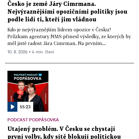
Česko je země Járy Cimrmana.
Nejvýraznějšími opozičními politiky jsou
podle lidí ti, kteří jim vládnou
Kdo je nejvýraznějším lídrem opozice v Česku?
Průzkum agentury NMS přinesl výsledky, ze kterých by
měl jistě radost Jára Cimrman. Na prvním...
10. 8. 2026 ▪ 4 min. čtení
55:23
PODCAST PODPÁSOVKA
Utajený problém. V Česku se chystají
první volby, kdy sítě blokují politickou