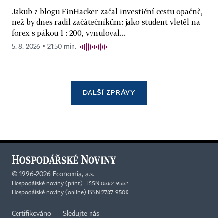
Jakub z blogu FinHacker začal investiční cestu opačně,
než by dnes radil začátečníkům: jako student vletěl na
forex s pákou 1 : 200, vynuloval...
5. 8. 2026 ▪ 21:50 min.
DALŠÍ ZPRÁVY
©
1996-2026
Economia, a.s.
Hospodářské noviny (print) ISSN 0862-9587
Hospodářské noviny (online) ISSN 2787-950X
Certifikováno
Sledujte nás