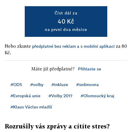
Číst dál za
40 Kč
na první dva měsíce
Nebo zkuste
za 80
předplatné bez reklam a s mobilní aplikací
Kč.
Máte již předplatné?
Přihlaste se
#ODS
#volby
#inkluze
#sněmovna
#Evropská unie
#Volby 2017
#Olomoucký kraj
#Klaus Václav mladší
Rozrušily vás zprávy a cítíte stres?