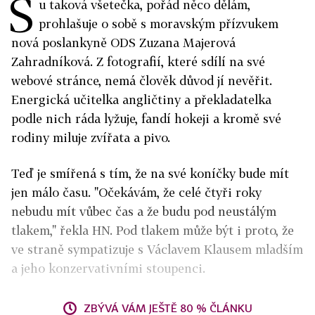
S
u taková všetečka, pořád něco dělám,
prohlašuje o sobě s moravským přízvukem
nová poslankyně ODS Zuzana Majerová
Zahradníková. Z fotografií, které sdílí na své
webové stránce, nemá člověk důvod jí nevěřit.
Energická učitelka angličtiny a překladatelka
podle nich ráda lyžuje, fandí hokeji a kromě své
rodiny miluje zvířata a pivo.
Teď je smířená s tím, že na své koníčky bude mít
jen málo času. "Očekávám, že celé čtyři roky
nebudu mít vůbec čas a že budu pod neustálým
tlakem," řekla HN. Pod tlakem může být i proto, že
ve straně sympatizuje s Václavem Klausem mladším
a jeho konzervativními stoupenci.
ZBÝVÁ VÁM JEŠTĚ 80 % ČLÁNKU