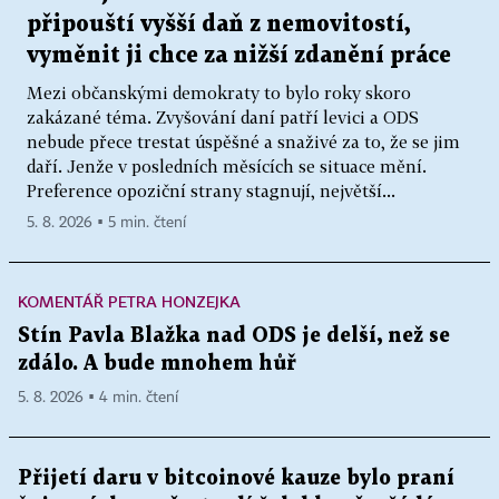
připouští vyšší daň z nemovitostí,
vyměnit ji chce za nižší zdanění práce
Mezi občanskými demokraty to bylo roky skoro
zakázané téma. Zvyšování daní patří levici a ODS
nebude přece trestat úspěšné a snaživé za to, že se jim
daří. Jenže v posledních měsících se situace mění.
Preference opoziční strany stagnují, největší...
5. 8. 2026 ▪ 5 min. čtení
KOMENTÁŘ PETRA HONZEJKA
Stín Pavla Blažka nad ODS je delší, než se
zdálo. A bude mnohem hůř
5. 8. 2026 ▪ 4 min. čtení
Přijetí daru v bitcoinové kauze bylo praní