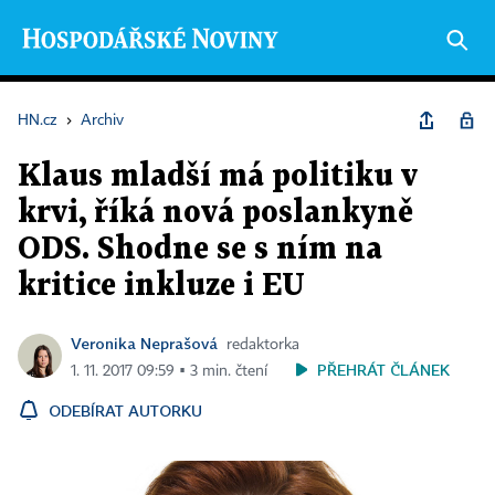
HN.cz
›
Archiv
Klaus mladší má politiku v
krvi, říká nová poslankyně
ODS. Shodne se s ním na
kritice inkluze i EU
Veronika Neprašová
redaktorka
PŘEHRÁT ČLÁNEK
1. 11. 2017 09:59 ▪ 3 min. čtení
ODEBÍRAT AUTORKU