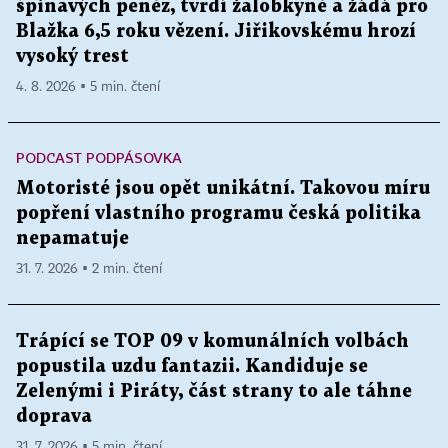
špinavých peněz, tvrdí žalobkyně a žádá pro
Blažka 6,5 roku vězení. Jiřikovskému hrozí
vysoký trest
4. 8. 2026 ▪ 5 min. čtení
PODCAST PODPÁSOVKA
Motoristé jsou opět unikátní. Takovou míru
popření vlastního programu česká politika
nepamatuje
31. 7. 2026 ▪ 2 min. čtení
Trápící se TOP 09 v komunálních volbách
popustila uzdu fantazii. Kandiduje se
Zelenými i Piráty, část strany to ale táhne
doprava
31. 7. 2026 ▪ 5 min. čtení