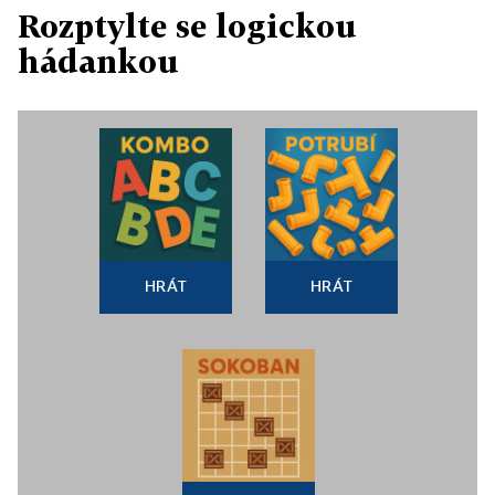
Rozptylte se logickou
hádankou
HRÁT
HRÁT