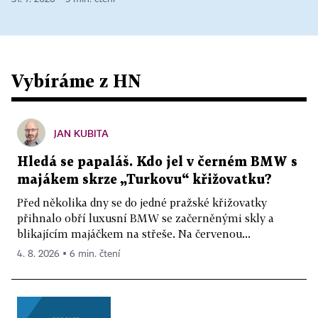
Vybíráme z HN
JAN KUBITA
Hledá se papaláš. Kdo jel v černém BMW s
majákem skrze „Turkovu“ křižovatku?
Před několika dny se do jedné pražské křižovatky
přihnalo obří luxusní BMW se začerněnými skly a
blikajícím majáčkem na střeše. Na červenou...
4. 8. 2026 ▪ 6 min. čtení