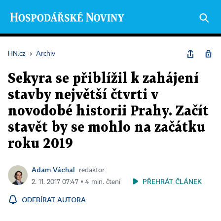
HN.cz
›
Archiv
Sekyra se přiblížil k zahájení
stavby největší čtvrti v
novodobé historii Prahy. Začít
stavět by se mohlo na začátku
roku 2019
Adam Váchal
redaktor
PŘEHRÁT ČLÁNEK
2. 11. 2017 07:47 ▪ 4 min. čtení
ODEBÍRAT AUTORA