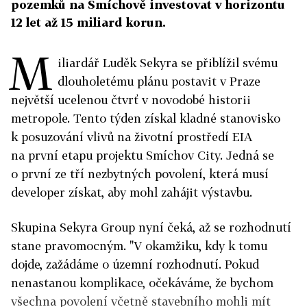
pozemků na Smíchově investovat v horizontu
12 let až 15 miliard korun.
M
iliardář Luděk Sekyra se přiblížil svému
dlouholetému plánu postavit v Praze
největší ucelenou čtvrť v novodobé historii
metropole. Tento týden získal kladné stanovisko
k posuzování vlivů na životní prostředí EIA
na první etapu projektu Smíchov City. Jedná se
o první ze tří nezbytných povolení, která musí
developer získat, aby mohl zahájit výstavbu.
Skupina Sekyra Group nyní čeká, až se rozhodnutí
stane pravomocným. "V okamžiku, kdy k tomu
dojde, zažádáme o územní rozhodnutí. Pokud
nenastanou komplikace, očekáváme, že bychom
všechna povolení včetně stavebního mohli mít