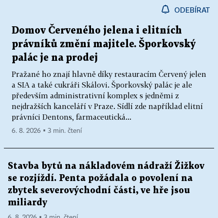
ODEBÍRAT
Domov Červeného jelena i elitních
právníků změní majitele. Šporkovský
palác je na prodej
Pražané ho znají hlavně díky restauracím Červený jelen
a SIA a také cukráři Skálovi. Šporkovský palác je ale
především administrativní komplex s jedněmi z
nejdražších kanceláří v Praze. Sídlí zde například elitní
právníci Dentons, farmaceutická...
6. 8. 2026 ▪ 3 min. čtení
Stavba bytů na nákladovém nádraží Žižkov
se rozjíždí. Penta požádala o povolení na
zbytek severovýchodní části, ve hře jsou
miliardy
6. 8. 2026 ▪ 3 min. čtení