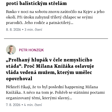
proti balistickým střelám
Rusko v noci na sobotu znovu zaútočilo na Kyjev a jeho
okolí. Při útoku zahynul tříletý chlapec se svými
prarodiči. Jeho rodiče a patnáctiletý...
8. 8. 2026 ▪ 3 min. čtení
PETR HONZEJK
„Prolhaný hlupák v čele nemyslícího
stáda“. Proč Milana Knížáka oslavuje
vláda vedená mužem, kterým umělec
opovrhoval
Někteří říkají, že to byl poslední happening Milana
Knížáka. A něco na tom je. Pohřeb se státními poctami
organizovaný těmi, kterými slavný...
7. 8. 2026 ▪ 4 min. čtení