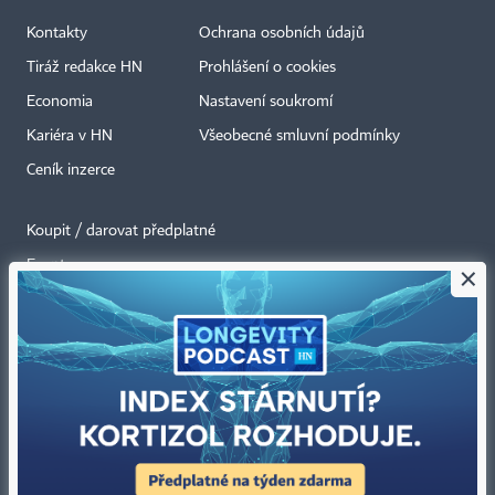
Kontakty
Ochrana osobních údajů
Tiráž redakce HN
Prohlášení o cookies
Economia
Nastavení soukromí
Kariéra v HN
Všeobecné smluvní podmínky
Ceník inzerce
Koupit / darovat předplatné
Eventy
×
Newslettery
RSS kanály
Autorská práva vykonává vydavatel. Bez písemného svolení vydavatele je
zakázáno jakékoli užití částí nebo celku díla, zejména rozmnožování a šíření
jakýmkoli způsobem, mechanickým nebo elektronickým, v českém nebo
jiném jazyce. Bez souhlasu vydavatele je zakázáno též rozmnožování