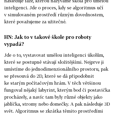
následuje fáze, kterou nazýváme škola pro umělou
inteligenci. Jde o proces, kdy se algoritmus učí
v simulovaném prostředí různým dovednostem,
které považujeme za užitečné.
HN: Jak to v takové škole pro roboty
vypadá?
Jde o to, vystavovat umělou inteligenci úkolům,
které se postupně stávají složitějšími. Nejprve ji
umístíme do jednodimenzionálního prostoru, pak
se přesouvá do 2D, které se dá připodobnit
ke starým počítačovým hrám. V těch většinou
fungoval nějaký labyrint, kterým bod či postavička
procházely, a navíc tam byly různé objekty jako
jablíčka, stromy nebo domečky. A pak následuje 3D
svět. Algoritmus se zkrátka těmito prostředími