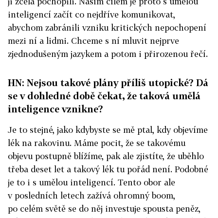
ji zcela pochopili. Naším cílem je proto s umělou
inteligencí začít co nejdříve komunikovat,
abychom zabránili vzniku kritických nepochopení
mezi ní a lidmi. Chceme s ní mluvit nejprve
zjednodušeným jazykem a potom i přirozenou řečí.
HN: Nejsou takové plány příliš utopické? Dá
se v dohledné době čekat, že taková umělá
inteligence vznikne?
Je to stejné, jako kdybyste se mě ptal, kdy objevíme
lék na rakovinu. Máme pocit, že se takovému
objevu postupně blížíme, pak ale zjistíte, že uběhlo
třeba deset let a takový lék tu pořád není. Podobné
je to i s umělou inteligencí. Tento obor ale
v posledních letech zažívá ohromný boom,
po celém světě se do něj investuje spousta peněz,