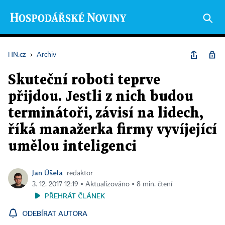
HN.cz
›
Archiv
Skuteční roboti teprve
přijdou. Jestli z nich budou
terminátoři, závisí na lidech,
říká manažerka firmy vyvíjející
umělou inteligenci
Jan Úšela
redaktor
3. 12. 2017 12:19 ▪ Aktualizováno ▪ 8 min. čtení
PŘEHRÁT ČLÁNEK
ODEBÍRAT AUTORA