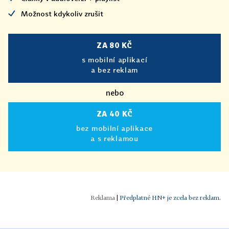
Možnost kdykoliv zrušit
ZA 80 KČ
s mobilní aplikací
a bez reklam
nebo
ZA 40 KČ
bez mobilní aplikace
a s reklamou
|
Předplatné HN+ je zcela bez reklam.