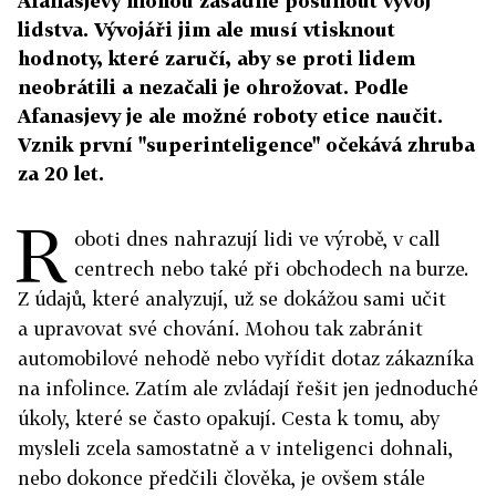
Afanasjevy mohou zásadně posunout vývoj
lidstva. Vývojáři jim ale musí vtisknout
hodnoty, které zaručí, aby se proti lidem
neobrátili a nezačali je ohrožovat. Podle
Afanasjevy je ale možné roboty etice naučit.
Vznik první "superinteligence" očekává zhruba
za 20 let.
R
oboti dnes nahrazují lidi ve výrobě, v call
centrech nebo také při obchodech na burze.
Z údajů, které analyzují, už se dokážou sami učit
a upravovat své chování. Mohou tak zabránit
automobilové nehodě nebo vyřídit dotaz zákazníka
na infolince. Zatím ale zvládají řešit jen jednoduché
úkoly, které se často opakují. Cesta k tomu, aby
mysleli zcela samostatně a v inteligenci dohnali,
nebo dokonce předčili člověka, je ovšem stále