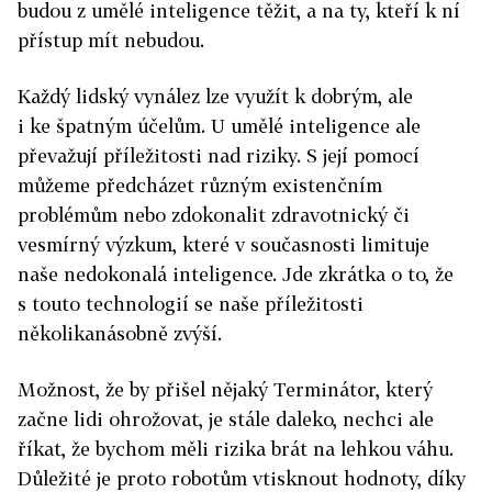
budou z umělé inteligence těžit, a na ty, kteří k ní
přístup mít nebudou.
Každý lidský vynález lze využít k dobrým, ale
i ke špatným účelům. U umělé inteligence ale
převažují příležitosti nad riziky. S její pomocí
můžeme předcházet různým existenčním
problémům nebo zdokonalit zdravotnický či
vesmírný výzkum, které v současnosti limituje
naše nedokonalá inteligence. Jde zkrátka o to, že
s touto technologií se naše příležitosti
několikanásobně zvýší.
Možnost, že by přišel nějaký Terminátor, který
začne lidi ohrožovat, je stále daleko, nechci ale
říkat, že bychom měli rizika brát na lehkou váhu.
Důležité je proto robotům vtisknout hodnoty, díky