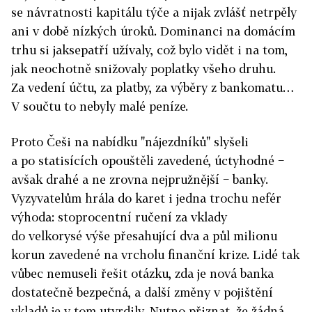
se návratnosti kapitálu týče a nijak zvlášť netrpěly
ani v době nízkých úroků. Dominanci na domácím
trhu si jaksepatří užívaly, což bylo vidět i na tom,
jak neochotně snižovaly poplatky všeho druhu.
Za vedení účtu, za platby, za výběry z bankomatu…
V součtu to nebyly malé peníze.
Proto Češi na nabídku "nájezdníků" slyšeli
a po statisících opouštěli zavedené, úctyhodné −
avšak drahé a ne zrovna nejpružnější − banky.
Vyzyvatelům hrála do karet i jedna trochu nefér
výhoda: stoprocentní ručení za vklady
do velkorysé výše přesahující dva a půl milionu
korun zavedené na vrcholu finanční krize. Lidé tak
vůbec nemuseli řešit otázku, zda je nová banka
dostatečně bezpečná, a další změny v pojištění
vkladů je v tom utvrdily. Nutno přiznat, že žádná