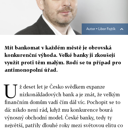
Autor ▪
Libor Fojtík
Mít bankomat v každém městě je obrovská
konkurenční výhoda. Velké banky ji zkoušejí
využít proti těm malým. Rodí se tu případ pro
antimonopolní úřad.
U
ž deset let je Česko svědkem expanze
nízkonákladových bank a je znát, že velkým
finančním domům vadí čím dál víc. Pochopit se to
dá: nikdo není rád, když mu konkurence bourá
výnosný obchodní model. České banky, tedy ty
největší, patřily dlouhé roky mezi světovou elitu co