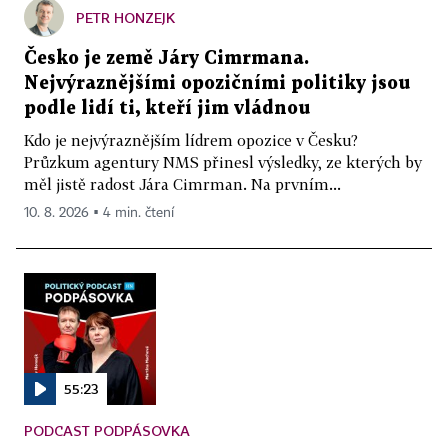
PETR HONZEJK
Česko je země Járy Cimrmana.
Nejvýraznějšími opozičními politiky jsou
podle lidí ti, kteří jim vládnou
Kdo je nejvýraznějším lídrem opozice v Česku?
Průzkum agentury NMS přinesl výsledky, ze kterých by
měl jistě radost Jára Cimrman. Na prvním...
10. 8. 2026 ▪ 4 min. čtení
55:23
PODCAST PODPÁSOVKA