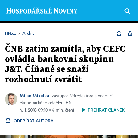
HN.cz
›
Archiv
ČNB zatím zamítla, aby CEFC
ovládla bankovní skupinu
J&T. Číňané se snaží
rozhodnutí zvrátit
Milan Mikulka
zástupce šéfredaktora a vedoucí
ekonomického oddělení HN
PŘEHRÁT ČLÁNEK
4. 1. 2018 09:10 ▪ 4 min. čtení
ODEBÍRAT AUTORA