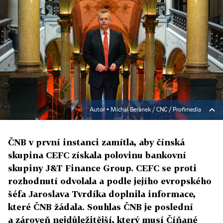
Autor ▪
Michal Beránek / CNC / Profimedia
ČNB v první instanci zamítla, aby čínská
skupina CEFC získala polovinu bankovní
skupiny J&T Finance Group. CEFC se proti
rozhodnutí odvolala a podle jejího evropského
šéfa Jaroslava Tvrdíka doplnila informace,
které ČNB žádala. Souhlas ČNB je poslední
a zároveň nejdůležitější, který musí Číňané