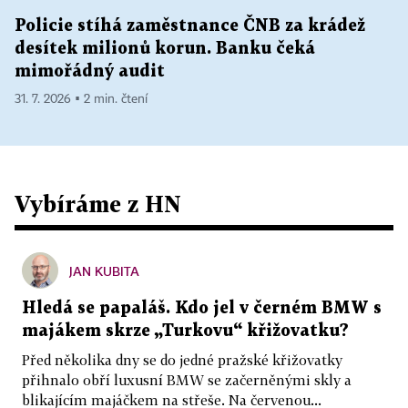
Policie stíhá zaměstnance ČNB za krádež
desítek milionů korun. Banku čeká
mimořádný audit
31. 7. 2026 ▪ 2 min. čtení
Vybíráme z HN
JAN KUBITA
Hledá se papaláš. Kdo jel v černém BMW s
majákem skrze „Turkovu“ křižovatku?
Před několika dny se do jedné pražské křižovatky
přihnalo obří luxusní BMW se začerněnými skly a
blikajícím majáčkem na střeše. Na červenou...