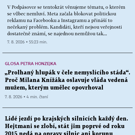
V Podpásovce se tentokrát věnujeme tématu, o kterém
se vůbec nemluví. Meta začala blokovat politickou
reklamu na Facebooku a Instagramu a přináší to
nečekaný problém. Kandidáti, kteří nejsou veřejnosti
dostatečně známí, se najednou nemůžou tak...
7. 8. 2026 ▪ 55:23 min.
GLOSA PETRA HONZEJKA
„Prolhaný hlupák v čele nemyslícího stáda“.
Proč Milana Knížáka oslavuje vláda vedená
mužem, kterým umělec opovrhoval
7. 8. 2026 ▪ 4 min. čtení
Lidé jezdí po krajských silnicích každý den.
Hejtmani se zlobí, stát jim poprvé od roku
2015 nedá na opravy silnic ani korunu