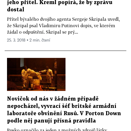
jeho přítel. Kreml popírá, že by zprávu
dostal
Přítel bývalého dvojího agenta Sergeje Skripala uvedl,
že Skripal psal Vladimiru Putinovi dopis, ve kterém
žádal o odpuštění. Skripal se prý...
25. 3. 2018 ▪ 2 min. čtení
Novičok od nás v žádném případě
nepocházel, vyvrací šéf britské armádní
laboratoře obvinění Rusů. V Porton Down
podle něj panují přísná pravidla
Rusko označilo za jeden z možných zdrojů látky