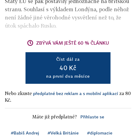
Státy EU se pak postavily jednoznačně na britskou
stranu. Souhlasí s výkladem Londýna, podle něhož
není žádné jiné věrohodné vysvětlení než to, že
útok spáchalo Rusko.
ZBÝVÁ VÁM JEŠTĚ 60 % ČLÁNKU
Číst dál za
40 Kč
na první dva měsíce
Nebo zkuste
za 80
předplatné bez reklam a s mobilní aplikací
Kč.
Máte již předplatné?
Přihlaste se
#Babiš Andrej
#Velká Británie
#diplomacie