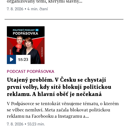
organizovaný těmi, kterými slavný...
7. 8. 2026 ▪ 4 min. čtení
55:23
PODCAST PODPÁSOVKA
Utajený problém. V Česku se chystají
první volby, kdy sítě blokují politickou
reklamu. A hlavní oběť je nečekaná
V Podpásovce se tentokrát věnujeme tématu, o kterém
se vůbec nemluví. Meta začala blokovat politickou
reklamu na Facebooku a Instagramu a...
7. 8. 2026 ▪ 55:23 min.