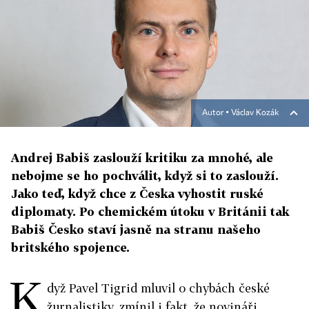
Autor ▪
Václav Kozák
Andrej Babiš zaslouží kritiku za mnohé, ale
nebojme se ho pochválit, když si to zaslouží.
Jako teď, když chce z Česka vyhostit ruské
diplomaty. Po chemickém útoku v Británii tak
Babiš Česko staví jasně na stranu našeho
britského spojence.
K
dyž Pavel Tigrid mluvil o chybách české
žurnalistiky, zmínil i fakt, že novináři