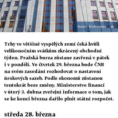
Autor ▪
Shutterstock
Trhy ve většině vyspělých zemí čeká kvůli
velikonočním svátkům zkrácený obchodní
týden. Pražská burza zůstane zavřená v pátek
i v pondělí. Ve čtvrtek 29. března bude ČNB
na svém zasedání rozhodovat o nastavení
úrokových sazeb. Podle ekonomů zůstanou
tentokrát beze změny. Ministerstvo financí
v úterý 3. dubna zveřejní informace o tom, jak
se ke konci března dařilo plnit státní rozpočet.
středa 28. března