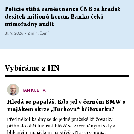
Policie stíhá zaměstnance ČNB za krádež
desítek milionů korun. Banku čeká
mimořádný audit
31. 7. 2026 ▪ 2 min. čtení
Vybíráme z HN
JAN KUBITA
Hledá se papaláš. Kdo jel v černém BMW s
majákem skrze „Turkovu“ křižovatku?
Před několika dny se do jedné pražské křižovatky
přihnalo obří luxusní BMW se začerněnými skly a
blikajícím majáčkem na střeše. Na červenou...