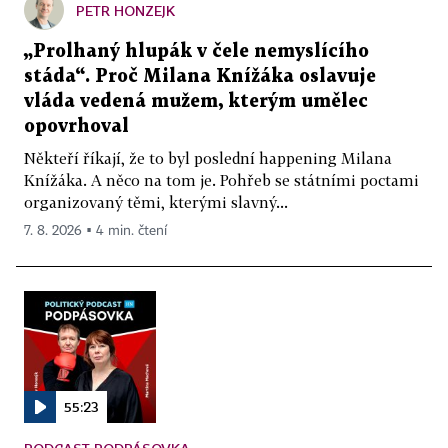
PETR HONZEJK
„Prolhaný hlupák v čele nemyslícího
stáda“. Proč Milana Knížáka oslavuje
vláda vedená mužem, kterým umělec
opovrhoval
Někteří říkají, že to byl poslední happening Milana
Knížáka. A něco na tom je. Pohřeb se státními poctami
organizovaný těmi, kterými slavný...
7. 8. 2026 ▪ 4 min. čtení
55:23