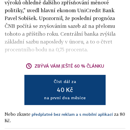
výroků ohledně dalšího zpřísňování měnové
politiky," uvedl hlavní ekonom UniCredit Bank
Pavel Sobíšek. Upozornil, že poslední prognóza
ČNB počítá se zvyšováním sazeb až na přelomu
tohoto a příštího roku. Centrální banka zvýšila
základní sazbu naposledy v únoru, a to o čtvrt
procentního bodu na 0,75 procenta.
ZBÝVÁ VÁM JEŠTĚ 60 % ČLÁNKU
Číst dál za
40 Kč
na první dva měsíce
Nebo zkuste
za 80
předplatné bez reklam a s mobilní aplikací
Kč.