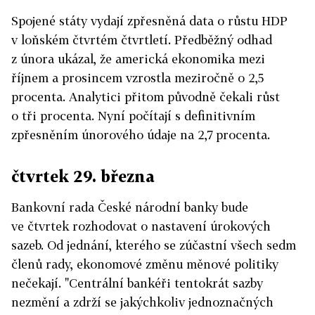
Spojené státy vydají zpřesněná data o růstu HDP
v loňském čtvrtém čtvrtletí. Předběžný odhad
z února ukázal, že americká ekonomika mezi
říjnem a prosincem vzrostla meziročně o 2,5
procenta. Analytici přitom původně čekali růst
o tři procenta. Nyní počítají s definitivním
zpřesněním únorového údaje na 2,7 procenta.
čtvrtek 29. března
Bankovní rada České národní banky bude
ve čtvrtek rozhodovat o nastavení úrokových
sazeb. Od jednání, kterého se zúčastní všech sedm
členů rady, ekonomové změnu měnové politiky
nečekají. "Centrální bankéři tentokrát sazby
nezmění a zdrží se jakýchkoliv jednoznačných