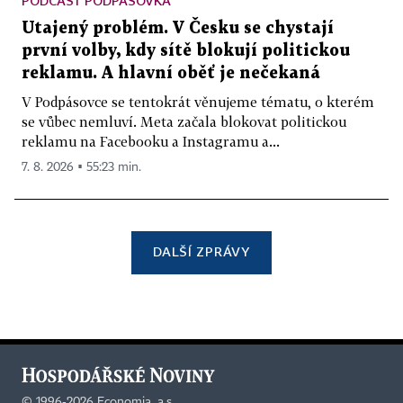
PODCAST PODPÁSOVKA
Utajený problém. V Česku se chystají
první volby, kdy sítě blokují politickou
reklamu. A hlavní oběť je nečekaná
V Podpásovce se tentokrát věnujeme tématu, o kterém
se vůbec nemluví. Meta začala blokovat politickou
reklamu na Facebooku a Instagramu a...
7. 8. 2026 ▪ 55:23 min.
DALŠÍ ZPRÁVY
©
1996-2026
Economia, a.s.