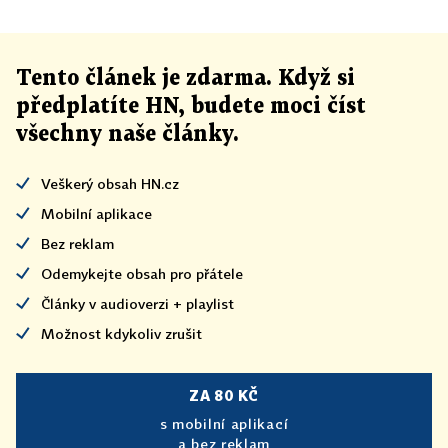
Tento článek
je
zdarma. Když si
předplatíte HN, budete moci číst
všechny naše články
.
Veškerý obsah HN.cz
Mobilní aplikace
Bez reklam
Odemykejte obsah pro přátele
Články v audioverzi + playlist
Možnost kdykoliv zrušit
ZA 80 KČ
s mobilní aplikací
a bez reklam