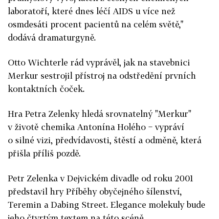
laboratoří, které dnes léčí AIDS u více než
osmdesáti procent pacientů na celém světě,"
dodává dramaturgyně.
Otto Wichterle rád vyprávěl, jak na stavebnici
Merkur sestrojil přístroj na odstředění prvních
kontaktních čoček.
Hra Petra Zelenky hledá srovnatelný "Merkur"
v životě chemika Antonína Holého − vypráví
o silné vizi, předvídavosti, štěstí a odměně, která
přišla příliš pozdě.
Petr Zelenka v Dejvickém divadle od roku 2001
představil hry Příběhy obyčejného šílenství,
Teremin a Dabing Street. Elegance molekuly bude
jeho čtvrtým textem na této scéně.