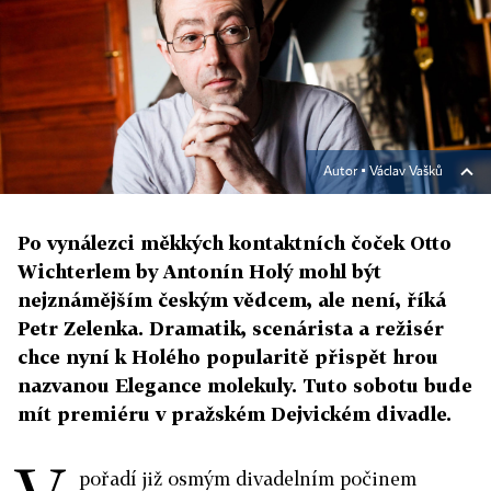
Autor ▪
Václav Vašků
Po vynálezci měkkých kontaktních čoček Otto
Wichterlem by Antonín Holý mohl být
nejznámějším českým vědcem, ale není, říká
Petr Zelenka. Dramatik, scenárista a režisér
chce nyní k Holého popularitě přispět hrou
nazvanou Elegance molekuly. Tuto sobotu bude
mít premiéru v pražském Dejvickém divadle.
pořadí již osmým divadelním počinem