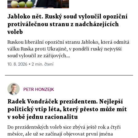
Jabloko nět. Ruský soud vyloučil opoziční
protiválečnou stranu z nadcházejících
voleb
Ruskou liberální opoziční stranu Jabloko, která odmítá
válku Ruska proti Ukrajině, v pondělí ruský nejvyšší
soud vyloučil ze zářijových...
10. 8. 2026 ▪ 2 min. čtení
PETR HONZEJK
Radek Vondráček prezidentem. Nejlepší
politický vtip léta, který přesto může mít
v sobě jednu racionalitu
Do prezidentských voleb sice zbývá ještě rok a čtyři
měsíce, ale už se začínají objevovat první jména