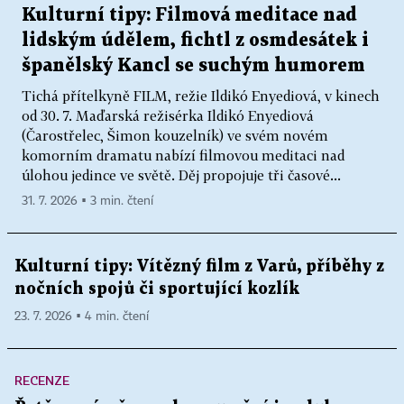
Kulturní tipy: Filmová meditace nad
lidským údělem, fichtl z osmdesátek i
španělský Kancl se suchým humorem
Tichá přítelkyně FILM, režie Ildikó Enyediová, v kinech
od 30. 7. Maďarská režisérka Ildikó Enyediová
(Čarostřelec, Šimon kouzelník) ve svém novém
komorním dramatu nabízí filmovou meditaci nad
úlohou jedince ve světě. Děj propojuje tři časové...
31. 7. 2026 ▪ 3 min. čtení
Kulturní tipy: Vítězný film z Varů, příběhy z
nočních spojů či sportující kozlík
23. 7. 2026 ▪ 4 min. čtení
RECENZE