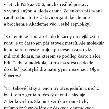
v letech 1936 až 2012, míchá reálné postavy
s vymyšlenými a hledá drama. Zelenkovi při psaní
radili odborníci z Ústavu organické chemie
a biochemie Akademie věd České republiky.
"Z chemické laboratoře do lékárny na nejbližším
rohu je to často jen pár stovek metrů. Ale molekula
léku na této cestě projde procesem za stovky
milionů dolarů, na kterém se podílejí často tisíce
lidí. Tedy ta molekula, která má štěstí a dojde
do cíle," podotýká dramaturgyně inscenace Olga
Šubrtová.
"Tři takové látky a jejich tři otce, jedním z nichž
byl i tento geniální český chemik, sleduje
Zelenkova hra. Zkoumá vznik a dramatický
průmyslový vývoj látek z českých chemických