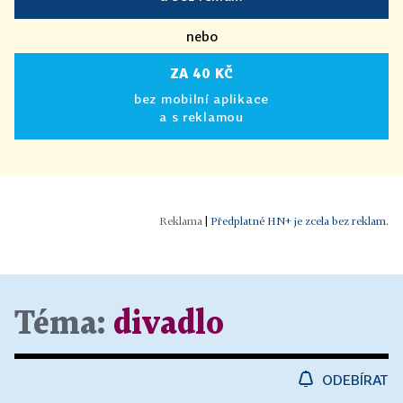
nebo
ZA 40 KČ
bez mobilní aplikace
a s reklamou
|
Předplatné HN+ je zcela bez reklam.
Téma:
divadlo
ODEBÍRAT