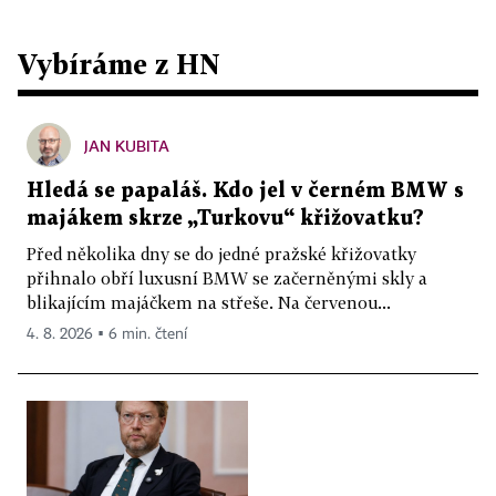
Vybíráme z HN
JAN KUBITA
Hledá se papaláš. Kdo jel v černém BMW s
majákem skrze „Turkovu“ křižovatku?
Před několika dny se do jedné pražské křižovatky
přihnalo obří luxusní BMW se začerněnými skly a
blikajícím majáčkem na střeše. Na červenou...
4. 8. 2026 ▪ 6 min. čtení