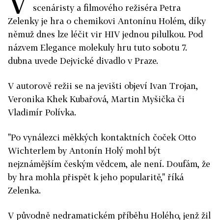
V
scenáristy a filmového režiséra Petra
Zelenky je hra o chemikovi Antonínu Holém, díky
němuž dnes lze léčit vir HIV jednou pilulkou. Pod
názvem Elegance molekuly hru tuto sobotu 7.
dubna uvede Dejvické divadlo v Praze.
V autorově režii se na jevišti objeví Ivan Trojan,
Veronika Khek Kubařová, Martin Myšička či
Vladimír Polívka.
"Po vynálezci měkkých kontaktních čoček Otto
Wichterlem by Antonín Holý mohl být
nejznámějším českým vědcem, ale není. Doufám, že
by hra mohla přispět k jeho popularitě," říká
Zelenka.
V původně nedramatickém příběhu Holého, jenž žil