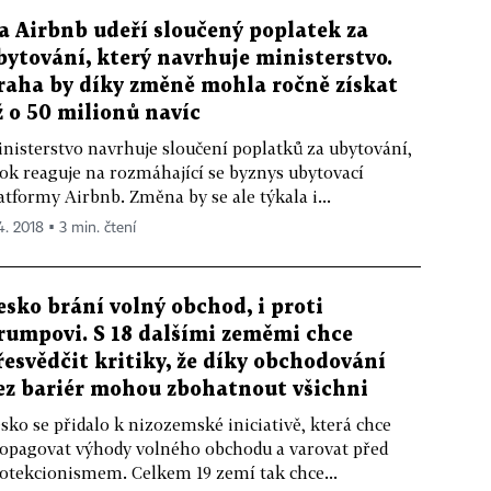
a Airbnb udeří sloučený poplatek za
bytování, který navrhuje ministerstvo.
raha by díky změně mohla ročně získat
ž o 50 milionů navíc
nisterstvo navrhuje sloučení poplatků za ubytování,
ok reaguje na rozmáhající se byznys ubytovací
atformy Airbnb. Změna by se ale týkala i...
4. 2018 ▪ 3 min. čtení
esko brání volný obchod, i proti
rumpovi. S 18 dalšími zeměmi chce
řesvědčit kritiky, že díky obchodování
ez bariér mohou zbohatnout všichni
sko se přidalo k nizozemské iniciativě, která chce
opagovat výhody volného obchodu a varovat před
otekcionismem. Celkem 19 zemí tak chce...