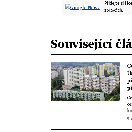
Přidejte si H
zprávách.
Související čl
C
Ú
p
p
Ce
ce
ko
5. 