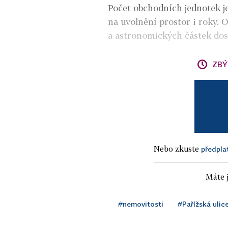
Počet obchodních jednotek je
na uvolnění prostor i roky. O
a astronomických částek dosa
ZBÝ
Nebo zkuste
předpla
Máte j
#nemovitosti
#Pařížská ulic