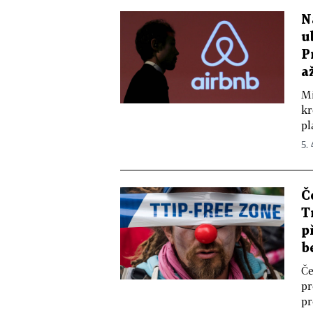
N
u
P
a
Mi
kr
pl
5. 
Č
T
p
b
Če
pr
pr