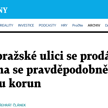
ARCHIV
REALITY
INVESTICE
PODCASTY
HRY
PročNe
D
pražské ulici se pro
na se pravděpodobně
du korun
ŘEHRÁT ČLÁNEK