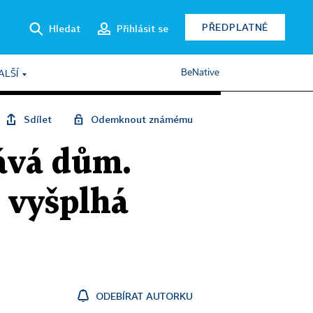
PŘEDPLATNÉ
Hledat
Přihlásit se
BeNative
ALŠÍ
Sdílet
Odemknout známému
dává dům.
 vyšplhá
ODEBÍRAT AUTORKU