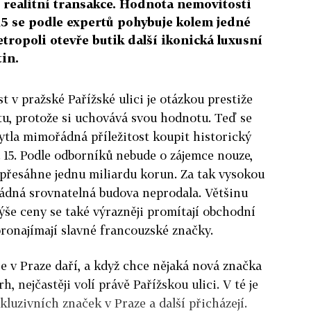
 realitní transakce. Hodnota nemovitosti
. 15 se podle expertů pohybuje kolem jedné
tropoli otevře butik další ikonická luxusní
in.
t v pražské Pařížské ulici je otázkou prestiže
otu, protože si uchovává svou hodnotu. Teď se
tla mimořádná příležitost koupit historický
. 15. Podle odborníků nebude o zájemce nouze,
přesáhne jednu miliardu korun. Za tak vysokou
 žádná srovnatelná budova neprodala. Většinu
výše ceny se také výrazněji promítají obchodní
pronajímají slavné francouzské značky.
v Praze daří, a když chce nějaká nová značka
, nejčastěji volí právě Pařížskou ulici. V té je
luzivních značek v Praze a další přicházejí.