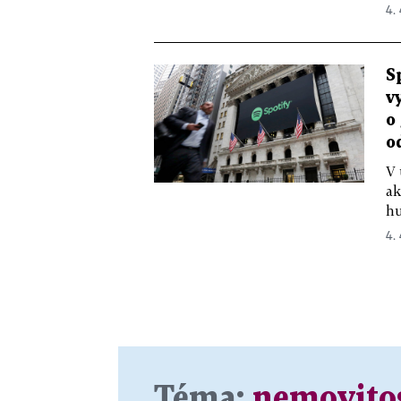
4.
S
v
o
o
V 
ak
hu
4.
Téma:
nemovito