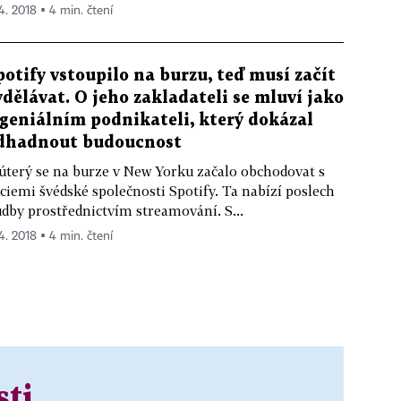
 4. 2018 ▪ 4 min. čtení
potify vstoupilo na burzu, teď musí začít
ydělávat. O jeho zakladateli se mluví jako
 geniálním podnikateli, který dokázal
dhadnout budoucnost
úterý se na burze v New Yorku začalo obchodovat s
ciemi švédské společnosti Spotify. Ta nabízí poslech
dby prostřednictvím streamování. S...
 4. 2018 ▪ 4 min. čtení
sti