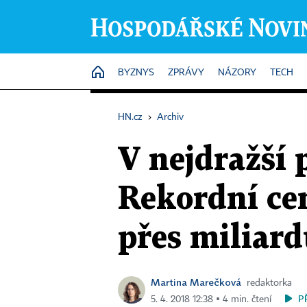
HOME
BYZNYS
ZPRÁVY
NÁZORY
TECH
HN.cz
›
Archiv
V nejdražší 
Rekordní ce
přes miliar
Martina Marečková
redaktorka
P
5. 4. 2018 12:38 ▪ 4 min. čtení