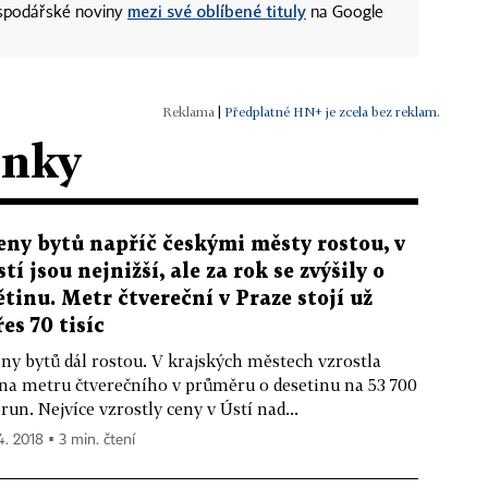
mezi své oblíbené tituly
ospodářské noviny
na Google
|
Předplatné HN+ je zcela bez reklam.
ánky
eny bytů napříč českými městy rostou, v
stí jsou nejnižší, ale za rok se zvýšily o
ětinu. Metr čtvereční v Praze stojí už
řes 70 tisíc
ny bytů dál rostou. V krajských městech vzrostla
na metru čtverečního v průměru o desetinu na 53 700
run. Nejvíce vzrostly ceny v Ústí nad...
4. 2018 ▪ 3 min. čtení