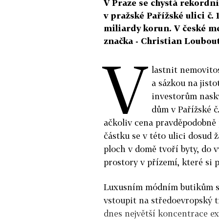
V Praze se chystá rekordní
v pražské Pařížské ulici č
miliardy korun. V české me
značka - Christian Loubout
V
lastnit nemovitos
a sázkou na jist
investorům nasky
dům v Pařížské č
ačkoliv cena pravděpodobně 
částku se v této ulici dosud
ploch v domě tvoří byty, do 
prostory v přízemí, které si 
Luxusním módním butikům se 
vstoupit na středoevropský trh
dnes největší koncentrace exk