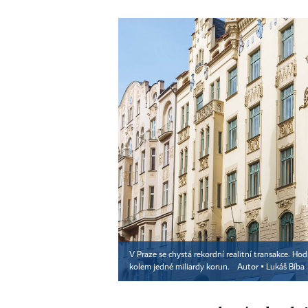
V Praze se chystá rekordní realitní transakce. Ho
kolem jedné miliardy korun.
Autor ▪
Lukáš Bíba