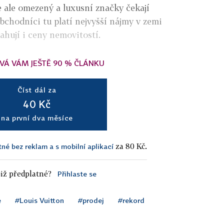
 ale omezený a luxusní značky čekají
bchodníci tu platí nejvyšší nájmy v zemi
hují i ceny nemovitostí.
VÁ VÁM JEŠTĚ 90 % ČLÁNKU
Číst dál za
40 Kč
na první dva měsíce
za 80 Kč.
tné bez reklam a s mobilní aplikací
iž předplatné?
Přihlaste se
e
#Louis Vuitton
#prodej
#rekord