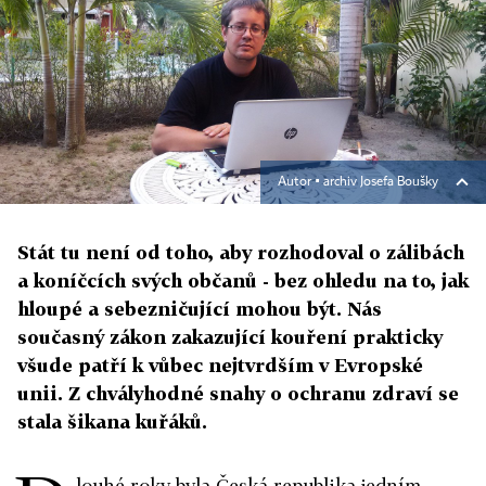
Autor ▪
archiv Josefa Boušky
Stát tu není od toho, aby rozhodoval o zálibách
a koníčcích svých občanů - bez ohledu na to, jak
hloupé a sebezničující mohou být. Nás
současný zákon zakazující kouření prakticky
všude patří k vůbec nejtvrdším v Evropské
unii. Z chvályhodné snahy o ochranu zdraví se
stala šikana kuřáků.
louhé roky byla Česká republika jedním