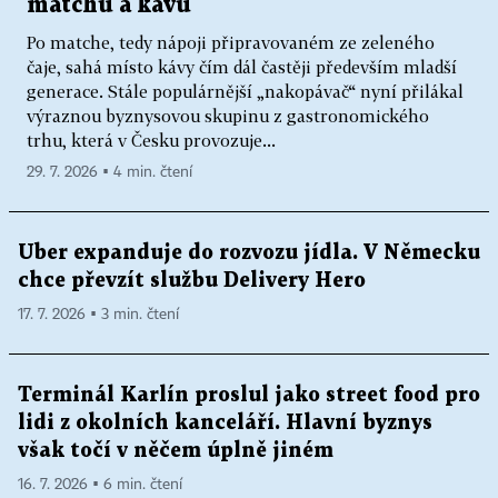
matchu a kávu
Po matche, tedy nápoji připravovaném ze zeleného
čaje, sahá místo kávy čím dál častěji především mladší
generace. Stále populárnější „nakopávač“ nyní přilákal
výraznou byznysovou skupinu z gastronomického
trhu, která v Česku provozuje...
29. 7. 2026 ▪ 4 min. čtení
Uber expanduje do rozvozu jídla. V Německu
chce převzít službu Delivery Hero
17. 7. 2026 ▪ 3 min. čtení
Terminál Karlín proslul jako street food pro
lidi z okolních kanceláří. Hlavní byznys
však točí v něčem úplně jiném
16. 7. 2026 ▪ 6 min. čtení