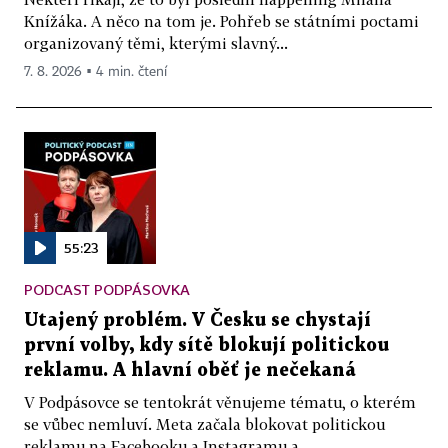
Knížáka. A něco na tom je. Pohřeb se státními poctami
organizovaný těmi, kterými slavný...
7. 8. 2026 ▪ 4 min. čtení
55:23
PODCAST PODPÁSOVKA
Utajený problém. V Česku se chystají
první volby, kdy sítě blokují politickou
reklamu. A hlavní oběť je nečekaná
V Podpásovce se tentokrát věnujeme tématu, o kterém
se vůbec nemluví. Meta začala blokovat politickou
reklamu na Facebooku a Instagramu a...