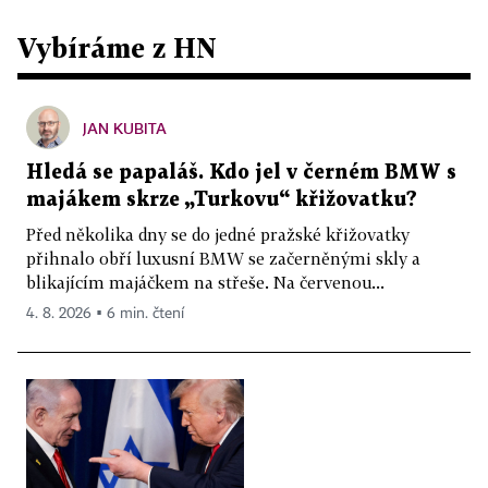
Vybíráme z HN
JAN KUBITA
Hledá se papaláš. Kdo jel v černém BMW s
majákem skrze „Turkovu“ křižovatku?
Před několika dny se do jedné pražské křižovatky
přihnalo obří luxusní BMW se začerněnými skly a
blikajícím majáčkem na střeše. Na červenou...
4. 8. 2026 ▪ 6 min. čtení