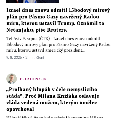
Izrael dnes znovu odmítl 15bodový mírový
plán pro Pásmo Gazy navržený Radou
míru, kterou ustavil Trump. Oznámil to
Netanjahu, píše Reuters.
Tel Aviv 9. srpna (ČTK) - Izrael dnes znovu odmítl
15bodový mírový plán pro Pásmo Gazy navržený Radou
míru, kterou ustavil americký prezident...
9. 8. 2026 ▪ 2 min. čtení
PETR HONZEJK
„Prolhaný hlupák v čele nemyslícího
stáda“. Proč Milana Knížáka oslavuje
vláda vedená mužem, kterým umělec
opovrhoval
Někteří říkají, že to byl poslední happening Milana