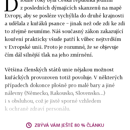
D
z posledních dýmajících skanzenů na mapě
Evropy, aby se posléze vychýlila do druhé krajnosti
a udělala z kuřáků psance − jinak než ode zdi ke zdi
to zřejmě neumíme. Náš současný zákon zakazující
kouření prakticky všude patří k vůbec nejtvrdším
v Evropské unii. Proto je rozumné, že se objevuje
čím dál silnější tlak na jeho zmírnění.
Většina členských států unie nějakou možnost
kuřáckých provozoven totiž povoluje. V některých
případech dokonce plošně pro malé bary a jiné
nálevny (Německo, Rakousko, Slovensko…)
i s obsluhou, což je jistě sporné vzhledem
k ochraně zdraví personálu.
ZBÝVÁ VÁM JEŠTĚ 80 % ČLÁNKU