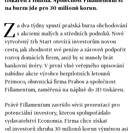
tiskáren z Hulína. Společnost Fillamentum si
na burzu jde pro 30 milionů korun.
Z
a dva týdny spustí pražská burza obchodování
s akciemi malých a středních podniků. Nově
vytvořený trh Start otevírá investorům novou
cestu, jak zhodnotit své peníze a zároveň podpořit
rozvoj domácích firem, aniž by si musely brát
bankovní úvěry. V první vlně veřejného upisování
nabídne akcie výrobce bezpilotních letounů
Primoco, obuvnická firma Prabos a společnost
Fillamentum, zaměřená na náplně do 3D tiskáren.
Právě Fillamentum završilo sérii prezentací pro
potenciální investory, kterou spolupořádalo
vydavatelství Economia. Firma chce získat
od investorů zhruba 30 milionů korun výměnou asi