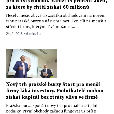
pro větší svobodu. Nabízí 15 procent akcií,
za které by chtěl získat 60 milionů
Necelý měsíc zbývá do začátku obchodování na novém
trhu pražské burzy s názvem Start. Ten cílí na menší a
střední firmy, kterým dává možnost...
24. 4. 2018 ▪ 6 min. čtení
Nový trh pražské burzy Start pro menší
firmy láká investory. Podnikatelé mohou
získat kapitál bez ztráty vlivu ve firmě
Pražská burza spouští nový trh pro malé a střední
podniky. První obchody začnou fungovat už příští