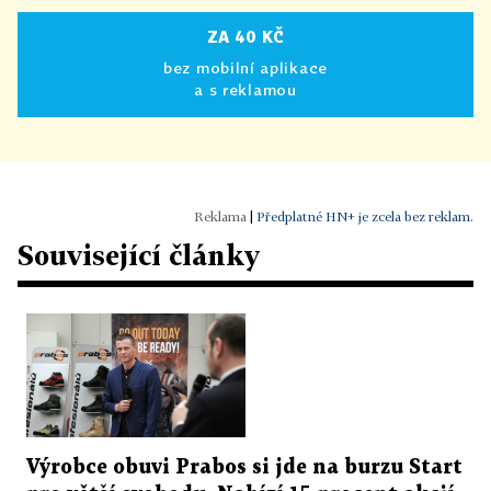
ZA 40 KČ
bez mobilní aplikace
a s reklamou
|
Předplatné HN+ je zcela bez reklam.
Související články
Výrobce obuvi Prabos si jde na burzu Start