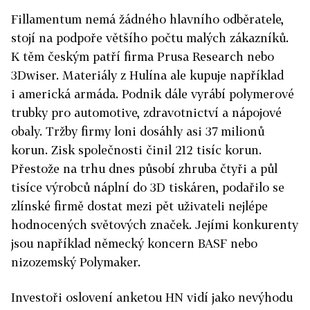
Fillamentum nemá žádného hlavního odběratele,
stojí na podpoře většího počtu malých zákazníků.
K těm českým patří firma Prusa Research nebo
3Dwiser. Materiály z Hulína ale kupuje například
i americká armáda. Podnik dále vyrábí polymerové
trubky pro automotive, zdravotnictví a nápojové
obaly. Tržby firmy loni dosáhly asi 37 milionů
korun. Zisk společnosti činil 212 tisíc korun.
Přestože na trhu dnes působí zhruba čtyři a půl
tisíce výrobců náplní do 3D tiskáren, podařilo se
zlínské firmě dostat mezi pět uživateli nejlépe
hodnocených světových značek. Jejími konkurenty
jsou například německý koncern BASF nebo
nizozemský Polymaker.
Investoři oslovení anketou HN vidí jako nevýhodu