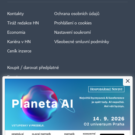
Kontakty
Ochrana osobních údajů
Tiráž redakce HN
Prohlášení o cookies
Economia
Nastavení soukromí
Kariéra v HN
Všeobecné smluvní podmínky
Ceník inzerce
Koupit / darovat předplatné
Eventy
×
Newslettery
RSS kanály
Autorská práva vykonává vydavatel. Bez písemného svolení vydavatele je
zakázáno jakékoli užití částí nebo celku díla, zejména rozmnožování a šíření
jakýmkoli způsobem, mechanickým nebo elektronickým, v českém nebo
jiném jazyce. Bez souhlasu vydavatele je zakázáno též rozmnožování