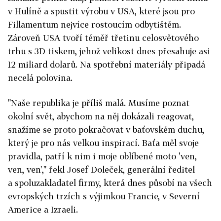
v Hulíně a spustit výrobu v USA, které jsou pro
Fillamentum nejvíce rostoucím odbytištěm.
Zároveň USA tvoří téměř třetinu celosvětového
trhu s 3D tiskem, jehož velikost dnes přesahuje asi
12 miliard dolarů. Na spotřební materiály připadá
necelá polovina.
"Naše republika je příliš malá. Musíme poznat
okolní svět, abychom na něj dokázali reagovat,
snažíme se proto pokračovat v baťovském duchu,
který je pro nás velkou inspirací. Baťa měl svoje
pravidla, patří k nim i moje oblíbené moto 'ven,
ven, ven'," řekl Josef Doleček, generální ředitel
a spoluzakladatel firmy, která dnes působí na všech
evropských trzích s výjimkou Francie, v Severní
Americe a Izraeli.