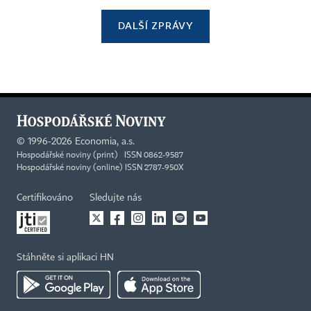
DALŠÍ ZPRÁVY
©
1996-2026
Economia, a.s.
Hospodářské noviny (print) ISSN 0862-9587
Hospodářské noviny (online) ISSN 2787-950X
Certifikováno
Sledujte nás
Stáhněte si aplikaci HN