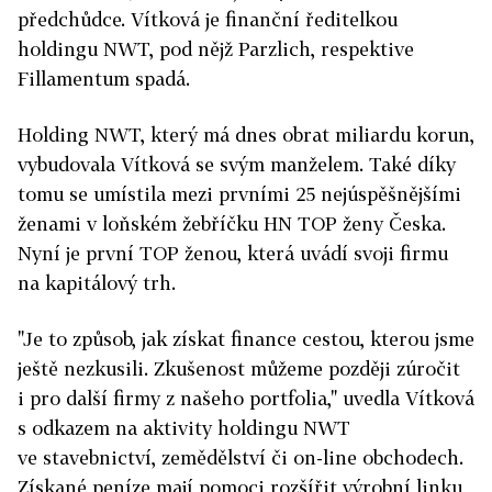
předchůdce. Vítková je finanční ředitelkou
holdingu NWT, pod nějž Parzlich, respektive
Fillamentum spadá.
Holding NWT, který má dnes obrat miliardu korun,
vybudovala Vítková se svým manželem. Také díky
tomu se umístila mezi prvními 25 nejúspěšnějšími
ženami v loňském žebříčku HN TOP ženy Česka.
Nyní je první TOP ženou, která uvádí svoji firmu
na kapitálový trh.
"Je to způsob, jak získat finance cestou, kterou jsme
ještě nezkusili. Zkušenost můžeme později zúročit
i pro další firmy z našeho portfolia," uvedla Vítková
s odkazem na aktivity holdingu NWT
ve stavebnictví, zemědělství či on-line obchodech.
Získané peníze mají pomoci rozšířit výrobní linku