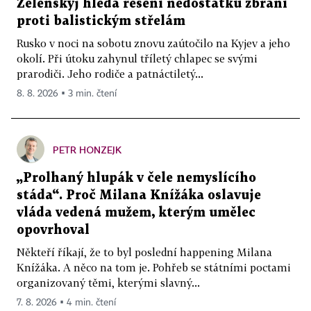
Zelenskyj hledá řešení nedostatku zbraní
proti balistickým střelám
Rusko v noci na sobotu znovu zaútočilo na Kyjev a jeho
okolí. Při útoku zahynul tříletý chlapec se svými
prarodiči. Jeho rodiče a patnáctiletý...
8. 8. 2026 ▪ 3 min. čtení
PETR HONZEJK
„Prolhaný hlupák v čele nemyslícího
stáda“. Proč Milana Knížáka oslavuje
vláda vedená mužem, kterým umělec
opovrhoval
Někteří říkají, že to byl poslední happening Milana
Knížáka. A něco na tom je. Pohřeb se státními poctami
organizovaný těmi, kterými slavný...
7. 8. 2026 ▪ 4 min. čtení