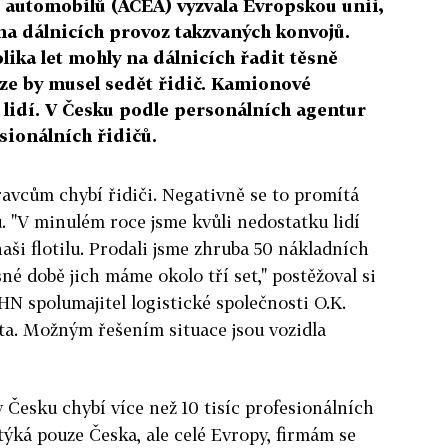
 automobilů (ACEA) vyzvala Evropskou unii,
na dálnicích provoz takzvaných konvojů.
ika let mohly na dálnicích řadit těsně
oze by musel sedět řidič. Kamionové
 lidí. V Česku podle personálních agentur
sionálních řidičů.
vcům chybí řidiči. Negativně se to promítá
u. "V minulém roce jsme kvůli nedostatku lidí
aši flotilu. Prodali jsme zhruba 50 nákladních
sné době jich máme okolo tří set," postěžoval si
N spolumajitel logistické společnosti O.K.
ta. Možným řešením situace jsou vozidla
 Česku chybí více než 10 tisíc profesionálních
týká pouze Česka, ale celé Evropy, firmám se