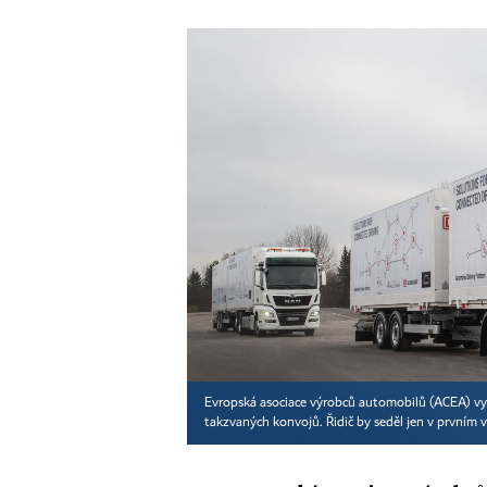
Evropská asociace výrobců automobilů (ACEA) vyz
takzvaných konvojů. Řidič by seděl jen v prvním 