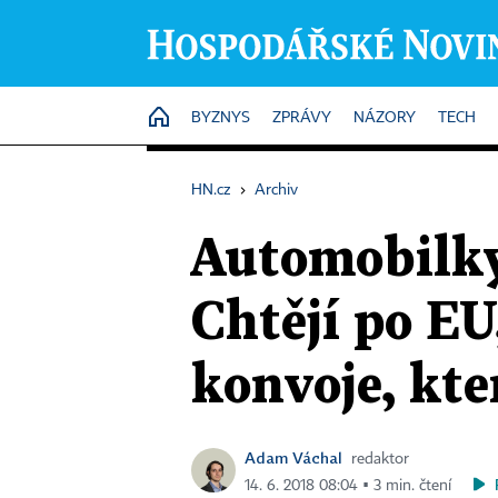
HOME
BYZNYS
ZPRÁVY
NÁZORY
TECH
HN.cz
›
Archiv
Automobilky 
Chtějí po EU
konvoje, kte
Adam Váchal
redaktor
14. 6. 2018 08:04 ▪ 3 min. čtení