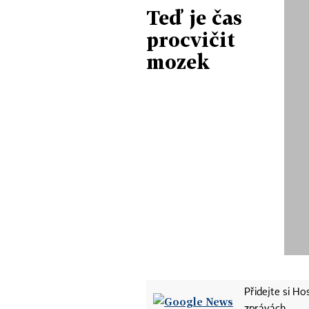
Teď je čas
procvičit
mozek
Přidejte si H
zprávách.