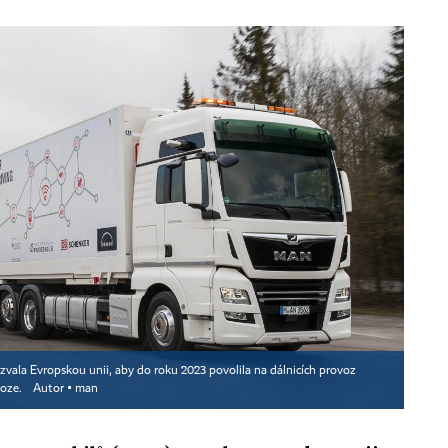
vala Evropskou unii, aby do roku 2023 povolila na dálnicích provoz
voze.
Autor ▪
man