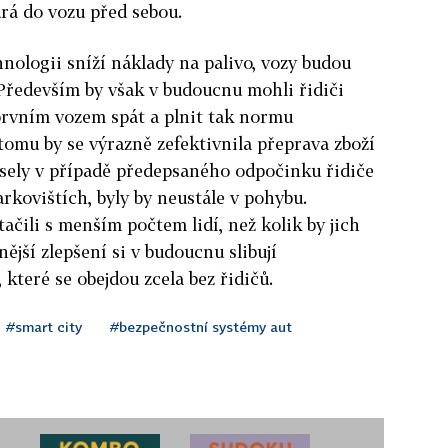
urá do vozu před sebou.
ologii sníží náklady na palivo, vozy budou
. Především by však v budoucnu mohli řidiči
rvním vozem spát a plnit tak normu
omu by se výrazně zefektivnila přeprava zboží
ely v případě předepsaného odpočinku řidiče
rkovištích, byly by neustále v pohybu.
ačili s menším počtem lidí, než kolik by jich
nější zlepšení si v budoucnu slibují
které se obejdou zcela bez řidičů.
#smart city
#bezpečnostní systémy aut