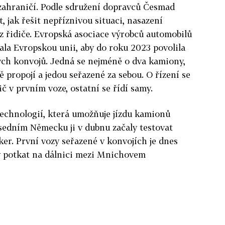
 zahraničí. Podle sdružení dopravců Česmad
, jak řešit nepříznivou situaci, nasazení
z řidiče. Evropská asociace výrobců automobilů
la Evropskou unii, aby do roku 2023 povolila
ých konvojů. Jedná se nejméně o dva kamiony,
ě propojí a jedou seřazené za sebou. O řízení se
č v prvním voze, ostatní se řídí samy.
technologií, která umožňuje jízdu kamionů
usedním Německu ji v dubnu začaly testovat
r. První vozy seřazené v konvojích je dnes
y potkat na dálnici mezi Mnichovem