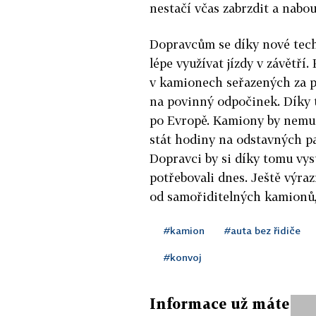
nestačí včas zabrzdit a nabo
Dopravcům se díky nové techn
lépe využívat jízdy v závětří
v kamionech seřazených za p
na povinný odpočinek. Díky t
po Evropě. Kamiony by nemus
stát hodiny na odstavných pa
Dopravci by si díky tomu vyst
potřebovali dnes. Ještě výraz
od samořiditelných kamionů, 
#kamion
#auta bez řidiče
#konvoj
Informace už máte