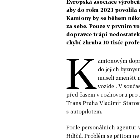
Evropská asociace výrobců
aby do roku 2023 povolila 
Kamiony by se během někol
za sebe. Pouze v prvním v
dopravce trápí nedostatek
chybí zhruba 10 tisíc profe
K
amionovým dopra
do jejich byznys
museli zmenšit n
vozidel. V souča
před časem v rozhovoru pro H
Trans Praha Vladimír Staros
s autopilotem.
Podle personálních agentur v
řidičů. Problém se přitom ne