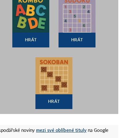
HRÁT
HRÁT
HRÁT
mezi své oblíbené tituly
ospodářské noviny
na Google