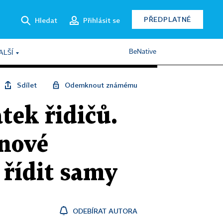
PŘEDPLATNÉ
Hledat
Přihlásit se
BeNative
ALŠÍ
Sdílet
Odemknout známému
tek řidičů.
onové
 řídit samy
ODEBÍRAT AUTORA